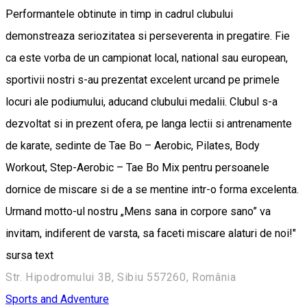
Performantele obtinute in timp in cadrul clubului
demonstreaza seriozitatea si perseverenta in pregatire. Fie
ca este vorba de un campionat local, national sau european,
sportivii nostri s-au prezentat excelent urcand pe primele
locuri ale podiumului, aducand clubului medalii. Clubul s-a
dezvoltat si in prezent ofera, pe langa lectii si antrenamente
de karate, sedinte de Tae Bo – Aerobic, Pilates, Body
Workout, Step-Aerobic – Tae Bo Mix pentru persoanele
dornice de miscare si de a se mentine intr-o forma excelenta.
Urmand motto-ul nostru „Mens sana in corpore sano” va
invitam, indiferent de varsta, sa faceti miscare alaturi de noi!"
sursa text
Str. Hipodromului 3B, Sibiu 557260, România
Sports and Adventure