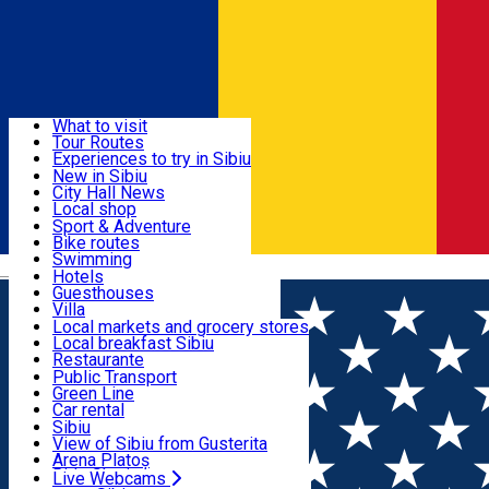
Sign In
Sign Up Free
Discover
What to visit
Tour Routes
Useful info
Experiences to try in Sibiu
Podcast
New in Sibiu
Culture
City Hall News
Activities & Adventure
Museums
Local shop
Churches
Sibiu artisans
Sport & Adventure
Parks, Zoo
Sibiul Verde
Bike routes
Accommodation
County of Sibiu
Public services
Swimming
Română
Education
Riding
Hotels
How do I get to Sibiu
Indoor activities
Guesthouses
Food, Drinks & Nightlife
Tourist Info
Loc de joacă indoor
Villa
Tour Guides
Loc de joacă outdoor
Hostels
Local markets and grocery stores
Guided tours
Ski
Motel
Local breakfast Sibiu
Transport & Parking
Publicații locale
Ice skating
Camping
Restaurante
Beauty salons
Yoga
Renting rooms
Pizza
Public Transport
Rooms for rent
Fast Food
Green Line
Live Webcams
Accommodation outside Sibiu
Coffee
Car rental
Sweets
Rent a bike
Sibiu
Pub, Bar
Scooter rentals
View of Sibiu from Gusterita
Night clubs
Taxi
Arena Platoș
Bakeries
Ride Sharing
Live Webcams
Home
Sports and Adventure
Patricknoar