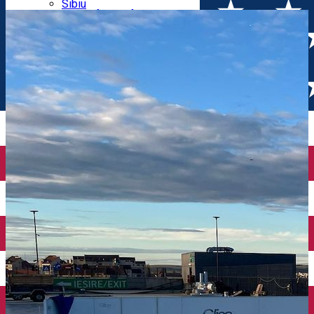
Parking tickets
Sibiu
Parking places
View of Sibiu from Gusterita
Electric vehicle charging points
Arena Platoș