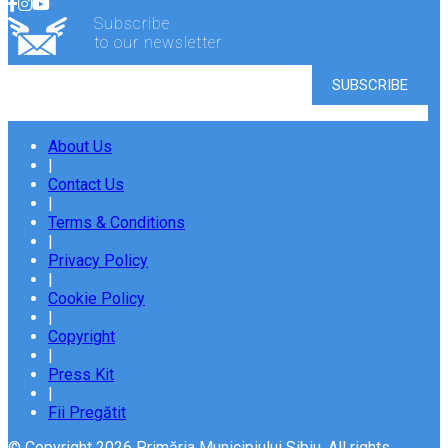
Subscribe
to our newsletter
About Us
|
Contact Us
|
Terms & Conditions
|
Privacy Policy
|
Cookie Policy
|
Copyright
|
Press Kit
|
Fii Pregătit
© Copyright 2026 Primăria Municipiului Sibiu. All rights