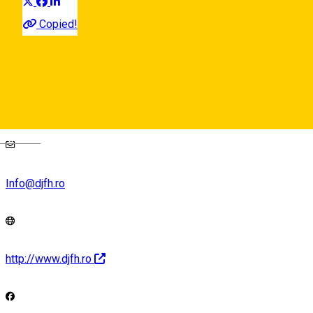
Copied!
Str. General Magheru Nr.5, 550185, Sibiu, Romania
Map
Deutsch
Info@djfh.ro
http://www.djfh.ro