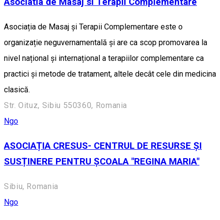
Asociatia de Masaj si Terapii Complementare
Asociația de Masaj și Terapii Complementare este o
organizație neguvernamentală și are ca scop promovarea la
nivel național și internațional a terapiilor complementare ca
practici și metode de tratament, altele decât cele din medicina
clasică.
Str. Oituz, Sibiu 550360, Romania
Ngo
ASOCIAȚIA CRESUS- CENTRUL DE RESURSE ȘI
SUSȚINERE PENTRU ȘCOALA "REGINA MARIA"
Sibiu, Romania
Ngo