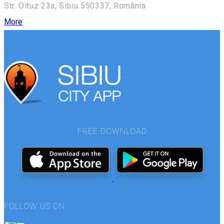
Str. Oituz 23a, Sibiu 550337, România
More
FREE DOWNLOAD
FOLLOW US ON