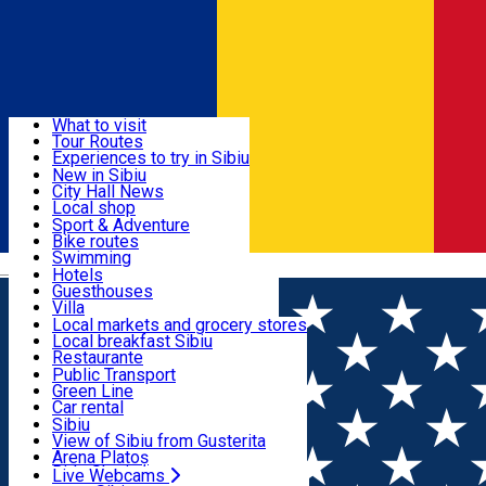
Sign In
Sign Up Free
Discover
What to visit
Tour Routes
Useful info
Experiences to try in Sibiu
Podcast
New in Sibiu
Culture
City Hall News
Activities & Adventure
Museums
Local shop
Churches
Sibiu artisans
Sport & Adventure
Parks, Zoo
Sibiul Verde
Bike routes
Accommodation
County of Sibiu
Public services
Swimming
Română
Education
Riding
Hotels
How do I get to Sibiu
Indoor activities
Guesthouses
Food, Drinks & Nightlife
Tourist Info
Loc de joacă indoor
Villa
Tour Guides
Loc de joacă outdoor
Hostels
Local markets and grocery stores
Guided tours
Ski
Motel
Local breakfast Sibiu
Transport & Parking
Publicații locale
Ice skating
Camping
Restaurante
Beauty salons
Yoga
Renting rooms
Pizza
Public Transport
Rooms for rent
Fast Food
Green Line
Live Webcams
Accommodation outside Sibiu
Coffee
Car rental
Sweets
Rent a bike
Sibiu
Pub, Bar
Scooter rentals
View of Sibiu from Gusterita
Night clubs
Taxi
Arena Platoș
Bakeries
Ride Sharing
Live Webcams
Home
Ngo
Jugendforum Hermannstadt