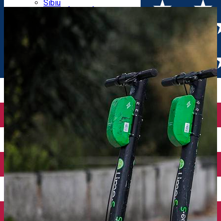
Parking tickets
Sibiu
Parking places
View of Sibiu from Gusterita
Electric vehicle charging points
Arena Platoș