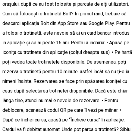
orașului, după ce au fost folosite și parcate de alți utilizatori.
Cum să folosești o trotinetă Bolt? În primul rând, trebuie să
descarci aplicația Bolt din App Store sau Google Play. Pentru
a folosi o trotinetă, este nevoie să ai un card bancar introdus
în aplicație și să ai peste 16 ani. Pentru a închiria: • Apasă pe
iconița cu trotinete din aplicație (colțul dreapta sus). • Pe hartă
poți vedea toate trotinetele disponibile. De asemenea, poți
rezerva o trotinetă pentru 10 minute, astfel încât să nu ți-o ia
nimeni înainte. Rezervarea se face prin apăsarea iconiței cu
ceas după selectarea trotinetei disponibile. Dacă este chiar
lângă tine, atunci nu mai e nevoie de rezervare. • Pentru
deblocare, scanează codul QR pe care îl vezi pe mâner. •
După ce închei cursa, apasă pe “Încheie cursa” în aplicație.
Cardul va fi debitat automat. Unde pot parca o trotinetă? Sibiu