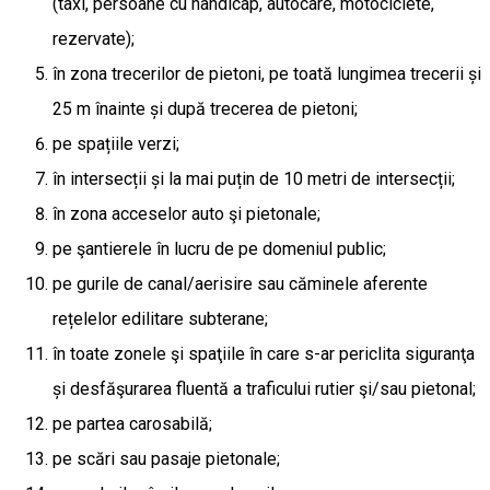
(taxi, persoane cu handicap, autocare, motociclete,
rezervate);
în zona trecerilor de pietoni, pe toată lungimea trecerii și
25 m înainte și după trecerea de pietoni;
pe spațiile verzi;
în intersecții și la mai puțin de 10 metri de intersecții;
în zona acceselor auto şi pietonale;
pe şantierele în lucru de pe domeniul public;
pe gurile de canal/aerisire sau căminele aferente
rețelelor edilitare subterane;
în toate zonele şi spaţiile în care s-ar periclita siguranţa
și desfăşurarea fluentă a traficului rutier şi/sau pietonal;
pe partea carosabilă;
pe scări sau pasaje pietonale;