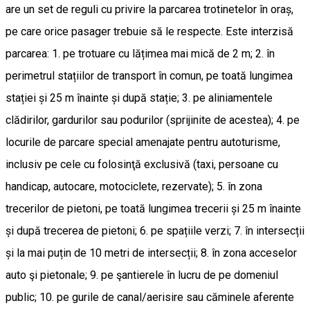
are un set de reguli cu privire la parcarea trotinetelor în oraș,
pe care orice pasager trebuie să le respecte. Este interzisă
parcarea: 1. pe trotuare cu lățimea mai mică de 2 m; 2. în
perimetrul stațiilor de transport în comun, pe toată lungimea
stației și 25 m înainte și după stație; 3. pe aliniamentele
clădirilor, gardurilor sau podurilor (sprijinite de acestea); 4. pe
locurile de parcare special amenajate pentru autoturisme,
inclusiv pe cele cu folosinţă exclusivă (taxi, persoane cu
handicap, autocare, motociclete, rezervate); 5. în zona
trecerilor de pietoni, pe toată lungimea trecerii și 25 m înainte
și după trecerea de pietoni; 6. pe spațiile verzi; 7. în intersecții
și la mai puțin de 10 metri de intersecții; 8. în zona acceselor
auto şi pietonale; 9. pe şantierele în lucru de pe domeniul
public; 10. pe gurile de canal/aerisire sau căminele aferente