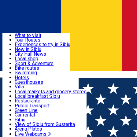
Sign In
Sign Up Free
Discover
What to visit
Tour Routes
Useful info
Experiences to try in Sibiu
Podcast
New in Sibiu
Culture
City Hall News
Activities & Adventure
Museums
Local shop
Churches
Sibiu artisans
Sport & Adventure
Parks, Zoo
Sibiul Verde
Bike routes
Accommodation
County of Sibiu
Public services
Swimming
Română
Education
Riding
Hotels
How do I get to Sibiu
Indoor activities
Guesthouses
Food, Drinks & Nightlife
Tourist Info
Loc de joacă indoor
Villa
Tour Guides
Loc de joacă outdoor
Hostels
Local markets and grocery stores
Guided tours
Ski
Motel
Local breakfast Sibiu
Transport & Parking
Publicații locale
Ice skating
Camping
Restaurante
Beauty salons
Yoga
Renting rooms
Pizza
Public Transport
Rooms for rent
Fast Food
Green Line
Live Webcams
Accommodation outside Sibiu
Coffee
Car rental
Sweets
Rent a bike
Sibiu
Pub, Bar
Scooter rentals
View of Sibiu from Gusterita
Night clubs
Taxi
Arena Platoș
Bakeries
Ride Sharing
Live Webcams
Home
Scooter rentals
Lime