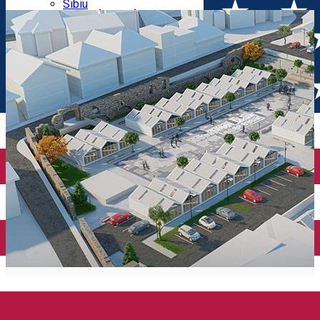
Parking tickets
Sibiu
Parking places
View of Sibiu from Gusterita
Electric vehicle charging points
Arena Platoș