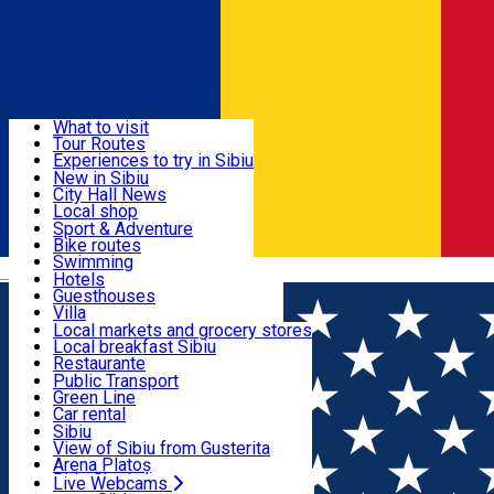
Sign In
Sign Up Free
Discover
What to visit
Tour Routes
Useful info
Experiences to try in Sibiu
Podcast
New in Sibiu
Culture
City Hall News
Activities & Adventure
Museums
Local shop
Churches
Sibiu artisans
Sport & Adventure
Parks, Zoo
Sibiul Verde
Bike routes
Accommodation
County of Sibiu
Public services
Swimming
Română
Education
Riding
Hotels
How do I get to Sibiu
Indoor activities
Guesthouses
Food, Drinks & Nightlife
Tourist Info
Loc de joacă indoor
Villa
Tour Guides
Loc de joacă outdoor
Hostels
Local markets and grocery stores
Guided tours
Ski
Motel
Local breakfast Sibiu
Transport & Parking
Publicații locale
Ice skating
Camping
Restaurante
Beauty salons
Yoga
Renting rooms
Pizza
Public Transport
Rooms for rent
Fast Food
Green Line
Live Webcams
Accommodation outside Sibiu
Coffee
Car rental
Sweets
Rent a bike
Sibiu
Pub, Bar
Scooter rentals
View of Sibiu from Gusterita
Night clubs
Taxi
Arena Platoș
Bakeries
Ride Sharing
Live Webcams
Home
Shopping Mall
Habermann Markt