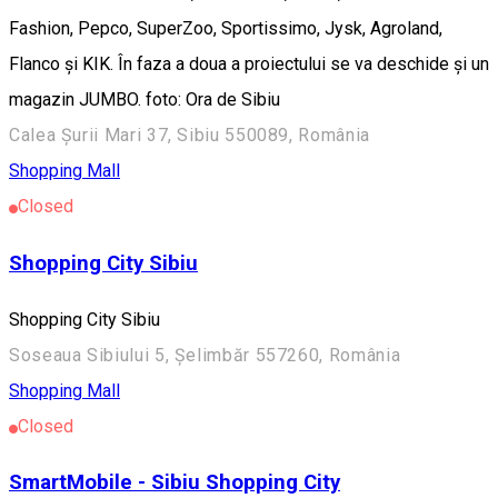
Fashion, Pepco, SuperZoo, Sportissimo, Jysk, Agroland,
Flanco și KIK. În faza a doua a proiectului se va deschide și un
magazin JUMBO. foto: Ora de Sibiu
Calea Șurii Mari 37, Sibiu 550089, România
Shopping Mall
Closed
Shopping City Sibiu
Shopping City Sibiu
Soseaua Sibiului 5, Șelimbăr 557260, România
Shopping Mall
Closed
SmartMobile - Sibiu Shopping City