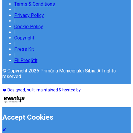
Terms & Conditions
|
Privacy Policy
|
Cookie Policy
|
Copyright
|
Press Kit
|
Fii Pregătit
© Copyright 2026 Primăria Municipiului Sibiu. All rights
reserved
❤️ Designed, built, maintained & hosted by
Accept Cookies