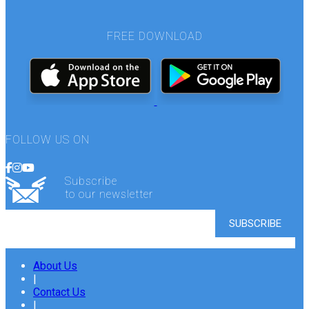
FREE DOWNLOAD
FOLLOW US ON
Subscribe
to our newsletter
About Us
|
Contact Us
|