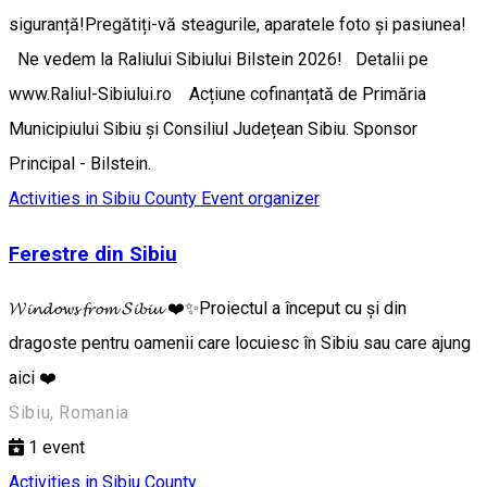
siguranță! ​Pregătiți-vă steagurile, aparatele foto și pasiunea!
Ne vedem la Raliului Sibiului Bilstein 2026! Detalii pe
www.Raliul-Sibiului.ro Acțiune cofinanțată de Primăria
Municipiului Sibiu și Consiliul Județean Sibiu. Sponsor
Principal - Bilstein.
Activities in Sibiu County
Event organizer
Ferestre din Sibiu
𝓦𝓲𝓷𝓭𝓸𝔀𝓼 𝓯𝓻𝓸𝓶 𝓢𝓲𝓫𝓲𝓾 ❤️✨Proiectul a început cu și din
dragoste pentru oamenii care locuiesc în Sibiu sau care ajung
aici ❤️
Sibiu, Romania
1
event
Activities in Sibiu County