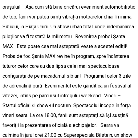
orașului! Așa cum stă bine oricărui eveniment automobilistic
de top, fanii vor putea simți vibrația motoarelor chiar în inima
Sibiului, în Piața Unirii. Un show urban total, unde îndemânarea
piloților va fi testată la milimetru. ​Revenirea probei Șanta
MAX Este poate cea mai așteptată veste a acestei ediții!
Proba de foc Șanta MAX revine în program, spre încântarea
tuturor celor care au dus lipsa celei mai spectaculoase
configurații de pe macadamul sibian! ​Programul celor 3 zile
de adrenalină pură ​Evenimentul este gândit ca un festival al
vitezei, întins pe parcursul întregului weekend. ​Vineri –
Startul oficial și show-ul nocturn ​Spectacolul începe în forță
vineri seara. La ora 18:00, fanii sunt așteptați să își susțină
favoriții la prezentarea oficială a echipajelor. Seara va
culmina în jurul orei 21:00 cu Superspeciala Bilstein, un show