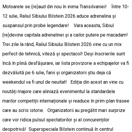
Motoarele se (re)aud din nou în inima Transilvaniei! Între 10-
12 iulie, Raliul Sibiului Bilstein 2026 aduce adrenalina și
suspansul prin probe legendare! ​Vara aceasta, Sibiul
(re)devine capitala adrenalinei și a cailor putere pe macadam!
Trei zile la rând, Raliul Sibiului Bilstein 2026 vine cu un mix
perfect de tehnică, viteză și spectacol! Deși înscrierile sunt
încă în plină desfășurare, iar lista provizorie a echipajelor va fi
dezvăluită pe 6 iulie, fanii și organizatorii știu deja că
weekendul va fi unul de neuitat! ​Ediția din acest an vine cu
noutăți majore care aliniază evenimentul la standardele
marilor competiții internaționale și readuce în prim-plan trasee
care au scris istorie. Organizatorii au pregătit mari surprize
care vor ridica pulsul spectatorilor și al concurenților
deopotrivă! ​Superspeciala Bilstein continuă în centrul