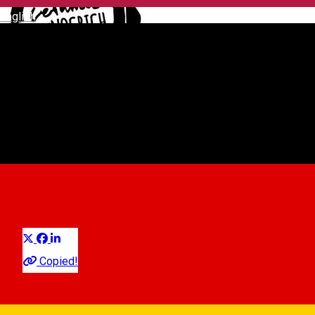
English
Nocrich Scout Centre Pottery
Activities in Sibiu County
Artisan
Sibiu Surroundings
Event
organizer
Distribuie
Copied!
09:00 - 17:00
Closed