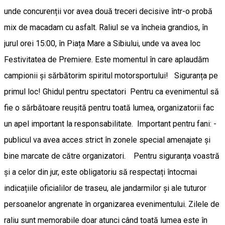
unde concurenții vor avea două treceri decisive într-o probă
mix de macadam cu asfalt. ​Raliul se va încheia grandios, în
jurul orei 15:00, în Piața Mare a Sibiului, unde va avea loc
Festivitatea de Premiere. Este momentul în care aplaudăm
campionii și sărbătorim spiritul motorsportului! ​Siguranța pe
primul loc! Ghidul pentru spectatori ​Pentru ca evenimentul să
fie o sărbătoare reușită pentru toată lumea, organizatorii fac
un apel important la responsabilitate. ​Important pentru fani: -
publicul va avea acces strict în zonele special amenajate și
bine marcate de către organizatori. Pentru siguranța voastră
și a celor din jur, este obligatoriu să respectați întocmai
indicațiile oficialilor de traseu, ale jandarmilor și ale tuturor
persoanelor angrenate în organizarea evenimentului. Zilele de
raliu sunt memorabile doar atunci când toată lumea este în