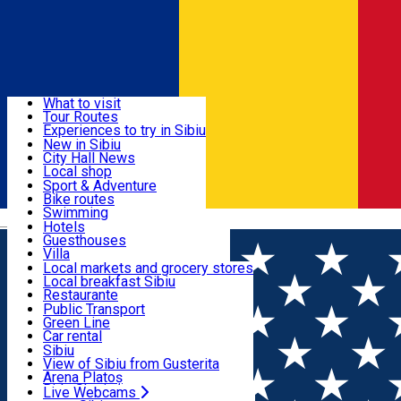
Sign In
Sign Up Free
Discover
What to visit
Tour Routes
Useful info
Experiences to try in Sibiu
Podcast
New in Sibiu
Culture
City Hall News
Activities & Adventure
Museums
Local shop
Churches
Sibiu artisans
Sport & Adventure
Parks, Zoo
Sibiul Verde
Bike routes
Accommodation
County of Sibiu
Public services
Swimming
Română
Education
Riding
Hotels
How do I get to Sibiu
Indoor activities
Guesthouses
Food, Drinks & Nightlife
Tourist Info
Loc de joacă indoor
Villa
Tour Guides
Loc de joacă outdoor
Hostels
Local markets and grocery stores
Guided tours
Ski
Motel
Local breakfast Sibiu
Transport & Parking
Publicații locale
Ice skating
Camping
Restaurante
Beauty salons
Yoga
Renting rooms
Pizza
Public Transport
Rooms for rent
Fast Food
Green Line
Live Webcams
Accommodation outside Sibiu
Coffee
Car rental
Sweets
Rent a bike
Sibiu
Pub, Bar
Scooter rentals
View of Sibiu from Gusterita
Night clubs
Taxi
Arena Platoș
Bakeries
Ride Sharing
Live Webcams
Home
Places
Nocrich Scout Centre Pottery