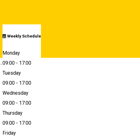
Schedule
Weekly Schedule
strada Principala nr 208, Nocrich, Romania, 557165
Monday
Deutsch
09:00
-
17:00
Tuesday
Map
09:00
-
17:00
Wednesday
09:00
-
17:00
nocrich@scout.ro
Thursday
09:00
-
17:00
Friday