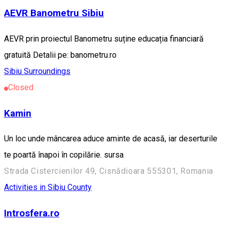
AEVR Banometru Sibiu
AEVR prin proiectul Banometru suține educația financiară
gratuită Detalii pe: banometru.ro
Sibiu Surroundings
Closed
Kamin
Un loc unde mâncarea aduce aminte de acasă, iar deserturile
te poartă înapoi în copilărie. sursa
Strada Cistercienilor 49, Cisnădioara 555301, Romania
Activities in Sibiu County
Introsfera.ro