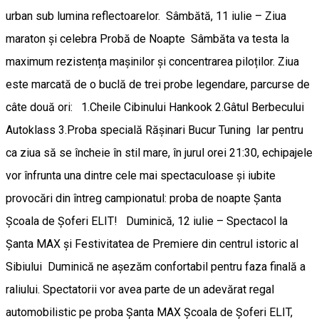
urban sub lumina reflectoarelor. ​Sâmbătă, 11 iulie – Ziua
maraton și celebra Probă de Noapte ​Sâmbăta va testa la
maximum rezistența mașinilor și concentrarea piloților. Ziua
este marcată de o buclă de trei probe legendare, parcurse de
câte două ori: 1.​Cheile Cibinului Hankook 2.​Gâtul Berbecului
Autoklass 3.Proba specială Rășinari Bucur Tuning ​Iar pentru
ca ziua să se încheie în stil mare, în jurul orei 21:30, echipajele
vor înfrunta una dintre cele mai spectaculoase și iubite
provocări din întreg campionatul: proba de noapte Șanta
Școala de Șoferi ELIT! ​Duminică, 12 iulie – Spectacol la
Șanta MAX și Festivitatea de Premiere din centrul istoric al
Sibiului ​Duminică ne așezăm confortabil pentru faza finală a
raliului. Spectatorii vor avea parte de un adevărat regal
automobilistic pe proba Șanta MAX Școala de Șoferi ELIT,