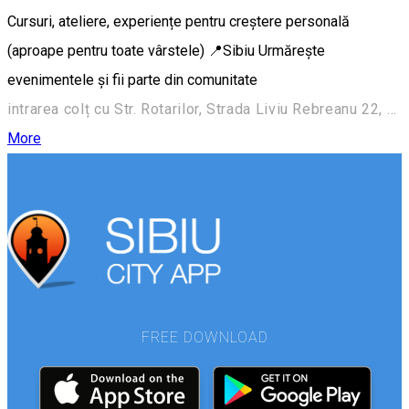
Cursuri, ateliere, experiențe pentru creștere personală
(aproape pentru toate vârstele) 📍Sibiu Urmărește
evenimentele și fii parte din comunitate
intrarea colț cu Str. Rotarilor, Strada Liviu Rebreanu 22, Sibiu 550256, România
More
FREE DOWNLOAD