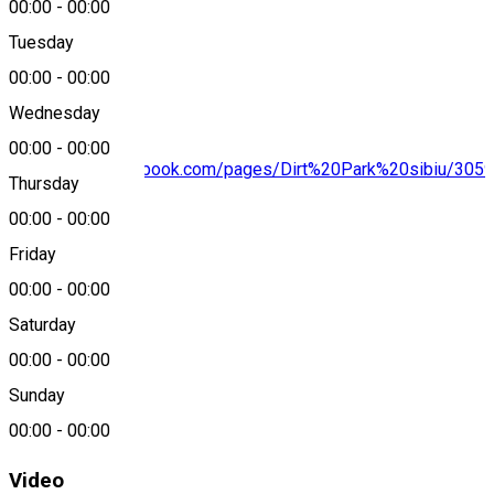
00:00
-
00:00
Tuesday
Map
00:00
-
00:00
Wednesday
00:00
-
00:00
https://www.facebook.com/pages/Dirt%20Park%20sibiu/30
Thursday
00:00
-
00:00
Friday
About
00:00
-
00:00
Dirt Park Sibiu
Saturday
00:00
-
00:00
*
Sursa foto
Sunday
*
Sursa video
00:00
-
00:00
Video