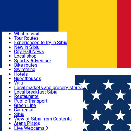
Sign In
Sign Up Free
Discover
What to visit
Tour Routes
Useful info
Experiences to try in Sibiu
Podcast
New in Sibiu
Culture
City Hall News
Activities & Adventure
Museums
Local shop
Churches
Sibiu artisans
Sport & Adventure
Parks, Zoo
Sibiul Verde
Bike routes
Accommodation
County of Sibiu
Public services
Swimming
Română
Education
Riding
Hotels
How do I get to Sibiu
Indoor activities
Guesthouses
Food, Drinks & Nightlife
Tourist Info
Loc de joacă indoor
Villa
Tour Guides
Loc de joacă outdoor
Hostels
Local markets and grocery stores
Guided tours
Ski
Motel
Local breakfast Sibiu
Transport & Parking
Publicații locale
Ice skating
Camping
Restaurante
Beauty salons
Yoga
Renting rooms
Pizza
Public Transport
Rooms for rent
Fast Food
Green Line
Live Webcams
Accommodation outside Sibiu
Coffee
Car rental
Sweets
Rent a bike
Sibiu
Pub, Bar
Scooter rentals
View of Sibiu from Gusterita
Night clubs
Taxi
Arena Platoș
Bakeries
Ride Sharing
Live Webcams
Home
Sports and Adventure
Dirt Park Sibiu