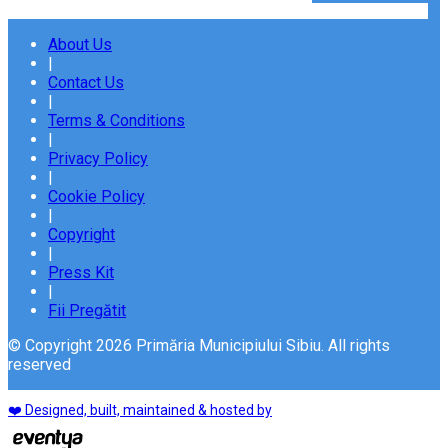
About Us
|
Contact Us
|
Terms & Conditions
|
Privacy Policy
|
Cookie Policy
|
Copyright
|
Press Kit
|
Fii Pregătit
© Copyright 2026 Primăria Municipiului Sibiu. All rights
reserved
❤️ Designed, built, maintained & hosted by