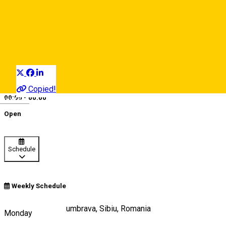
Dirt Park Sibiu
Sports and Adventure
Distribuie
Copied!
00:00 - 00:00
Deutsch
Open
Schedule
Weekly Schedule
Strada Pădurea Dumbrava, Sibiu, Romania
Monday