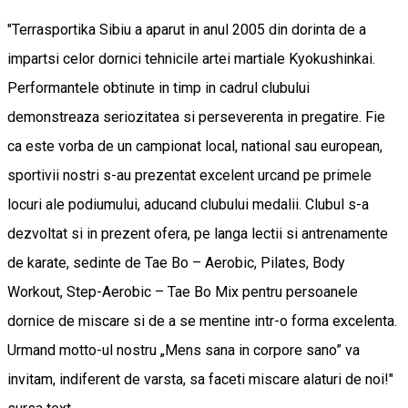
"Terrasportika Sibiu a aparut in anul 2005 din dorinta de a
impartsi celor dornici tehnicile artei martiale Kyokushinkai.
Performantele obtinute in timp in cadrul clubului
demonstreaza seriozitatea si perseverenta in pregatire. Fie
ca este vorba de un campionat local, national sau european,
sportivii nostri s-au prezentat excelent urcand pe primele
locuri ale podiumului, aducand clubului medalii. Clubul s-a
dezvoltat si in prezent ofera, pe langa lectii si antrenamente
de karate, sedinte de Tae Bo – Aerobic, Pilates, Body
Workout, Step-Aerobic – Tae Bo Mix pentru persoanele
dornice de miscare si de a se mentine intr-o forma excelenta.
Urmand motto-ul nostru „Mens sana in corpore sano” va
invitam, indiferent de varsta, sa faceti miscare alaturi de noi!"