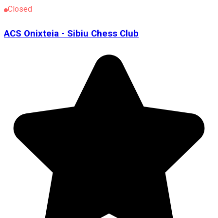
Closed
ACS Onixteia - Sibiu Chess Club