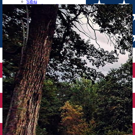
Parking tickets
Sibiu
Parking places
View of Sibiu from Gusterita
Electric vehicle charging points
Arena Platoș