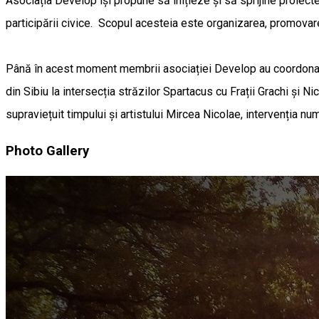
Asociația Develop își propune să inițieze și să sprijine proiecte 
participării civice. Scopul acesteia este organizarea, promovarea
Până în acest moment membrii asociației Develop au coordonat or
din Sibiu la intersecția străzilor Spartacus cu Frații Grachi și Ni
supraviețuit timpului și artistului Mircea Nicolae, intervenția nu
Photo Gallery