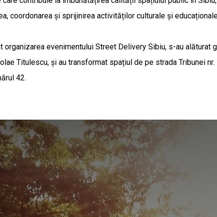
care contribuie la îmbunătățirea calității spațiului public în Sibiu
, coordonarea și sprijinirea activităților culturale și educațional
ganizarea evenimentului Street Delivery Sibiu, s-au alăturat gru
colae Titulescu, și au transformat spațiul de pe strada Tribunei nr. 
mărul 42.