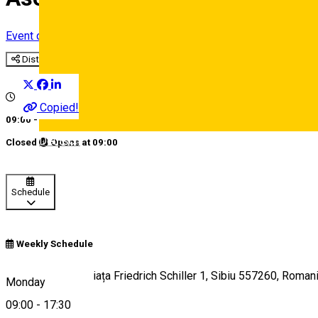
Event organizer
Distribuie
Copied!
09:00 - 17:30
Deutsch
Closed
Opens at
09:00
Schedule
Weekly Schedule
Piata Schiller 1, Piața Friedrich Schiller 1, Sibiu 557260, Roman
Monday
09:00
-
17:30