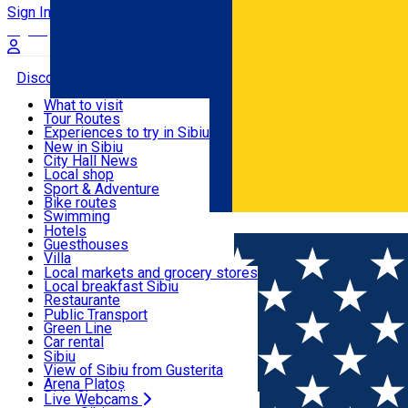
Sign In
Sign Up Free
Discover
What to visit
Tour Routes
Useful info
Experiences to try in Sibiu
Podcast
New in Sibiu
Culture
City Hall News
Activities & Adventure
Museums
Local shop
Churches
Sibiu artisans
Sport & Adventure
Parks, Zoo
Sibiul Verde
Bike routes
Accommodation
County of Sibiu
Public services
Swimming
Română
Education
Riding
Hotels
How do I get to Sibiu
Indoor activities
Guesthouses
Food, Drinks & Nightlife
Tourist Info
Loc de joacă indoor
Villa
Tour Guides
Loc de joacă outdoor
Hostels
Local markets and grocery stores
Guided tours
Ski
Motel
Local breakfast Sibiu
Transport & Parking
Publicații locale
Ice skating
Camping
Restaurante
Beauty salons
Yoga
Renting rooms
Pizza
Public Transport
Rooms for rent
Fast Food
Green Line
Live Webcams
Accommodation outside Sibiu
Coffee
Car rental
Sweets
Rent a bike
Sibiu
Pub, Bar
Scooter rentals
View of Sibiu from Gusterita
Night clubs
Taxi
Arena Platoș
Bakeries
Ride Sharing
Live Webcams
Home
Event organizer
Asociația Develop