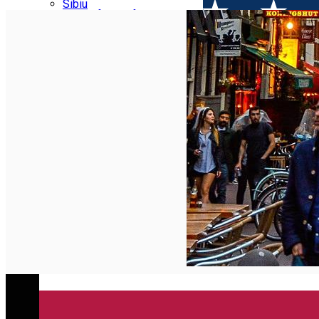
Parking tickets
Sibiu
Parking places
View of Sibiu from Gusterita
Electric vehicle charging points
Arena Platoș