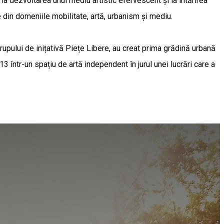
, la dezvoltarea unui mediu artistic efervescent și la întărirea
e din domeniile mobilitate, artă, urbanism și mediu.
pului de inițativă Piețe Libere, au creat prima grădină urbană
13 într-un spațiu de artă independent în jurul unei lucrări care a