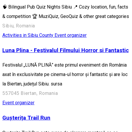
🧠 Bilingual Pub Quiz Nights Sibiu 📍 Cozy location, fun, facts
& competition 🏆 MuziQuiz, GeoQuiz & other great categories
Sibiu, Romania
Activities in Sibiu County
Event organizer
Luna Plina - Festivalul Filmului Horror si Fantastic
Festivalul „LUNĂ PLINĂ” este primul eveniment din România
axat în exclusivitate pe cinema-ul horror și fantastic și are loc
la Biertan, județul Sibiu. sursa
557045 Biertan, Romania
Event organizer
Gușterița Trail Run