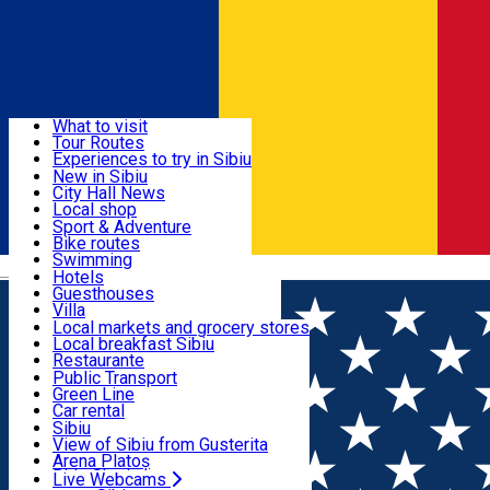
Sign In
Sign Up Free
Discover
What to visit
Tour Routes
Useful info
Experiences to try in Sibiu
Podcast
New in Sibiu
Culture
City Hall News
Activities & Adventure
Museums
Local shop
Churches
Sibiu artisans
Sport & Adventure
Parks, Zoo
Sibiul Verde
Bike routes
Accommodation
County of Sibiu
Public services
Swimming
Română
Education
Riding
Hotels
How do I get to Sibiu
Indoor activities
Guesthouses
Food, Drinks & Nightlife
Tourist Info
Loc de joacă indoor
Villa
Tour Guides
Loc de joacă outdoor
Hostels
Local markets and grocery stores
Guided tours
Ski
Motel
Local breakfast Sibiu
Transport & Parking
Publicații locale
Ice skating
Camping
Restaurante
Beauty salons
Yoga
Renting rooms
Pizza
Public Transport
Rooms for rent
Fast Food
Green Line
Live Webcams
Accommodation outside Sibiu
Coffee
Car rental
Sweets
Rent a bike
Sibiu
Pub, Bar
Scooter rentals
View of Sibiu from Gusterita
Night clubs
Taxi
Arena Platoș
Bakeries
Ride Sharing
Live Webcams
Home
Places
Pamira Tennis Sibiu