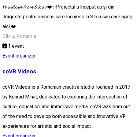
𝓦𝓲𝓷𝓭𝓸𝔀𝓼 𝓯𝓻𝓸𝓶 𝓢𝓲𝓫𝓲𝓾 ❤️✨Proiectul a început cu și din
dragoste pentru oamenii care locuiesc în Sibiu sau care ajung
aici ❤️
Sibiu, Romania
1
event
Event organizer
coVR Videos
coVR Videos is a Romanian creative studio founded in 2017
by Konrad Mihat, dedicated to exploring the intersection of
culture, education, and immersive media. coVR was born out
of the need to develop both accessible and innovative VR
experiences for artistic and social impact.
Event organizer