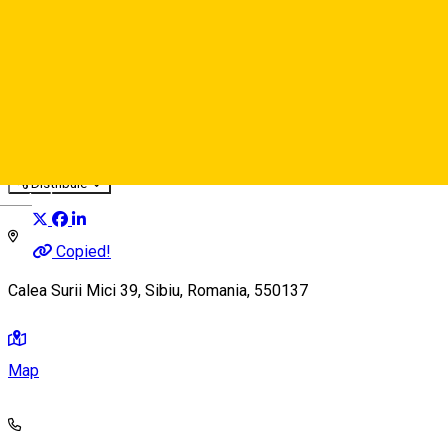
Pamira Tennis Sibiu
Education center
Event organizer
Distribuie
Deutsch
Copied!
Calea Surii Mici 39, Sibiu, Romania, 550137
Map