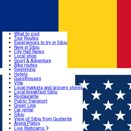
Sign In
Sign Up Free
Discover
What to visit
Tour Routes
Useful info
Experiences to try in Sibiu
Podcast
New in Sibiu
Culture
City Hall News
Activities & Adventure
Museums
Local shop
Churches
Sibiu artisans
Sport & Adventure
Parks, Zoo
Sibiul Verde
Bike routes
Accommodation
County of Sibiu
Public services
Swimming
Română
Education
Riding
Hotels
How do I get to Sibiu
Indoor activities
Guesthouses
Food, Drinks & Nightlife
Tourist Info
Loc de joacă indoor
Villa
Tour Guides
Loc de joacă outdoor
Hostels
Local markets and grocery stores
Guided tours
Ski
Motel
Local breakfast Sibiu
Transport & Parking
Publicații locale
Ice skating
Camping
Restaurante
Beauty salons
Yoga
Renting rooms
Pizza
Public Transport
Rooms for rent
Fast Food
Green Line
Live Webcams
Accommodation outside Sibiu
Coffee
Car rental
Sweets
Rent a bike
Sibiu
Pub, Bar
Scooter rentals
View of Sibiu from Gusterita
Night clubs
Taxi
Arena Platoș
Bakeries
Ride Sharing
Live Webcams
Home
Car parking
ZONA A - Morilor (tronson ieşire str.