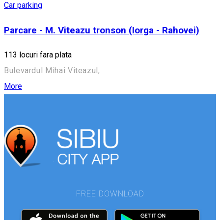
Car parking
Parcare - M. Viteazu tronson (Iorga - Rahovei)
113 locuri fara plata
Bulevardul Mihai Viteazul,
More
FREE DOWNLOAD