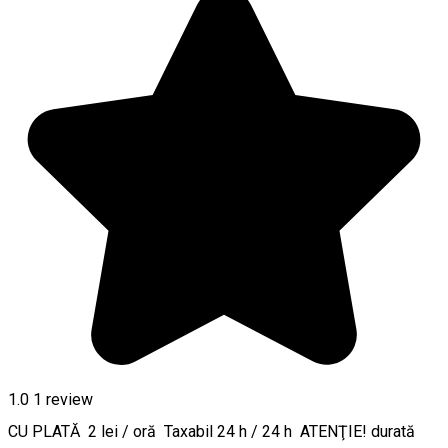
1.0
1 review
CU PLATĂ 2 lei / oră Taxabil 24 h / 24 h ATENŢIE! durată