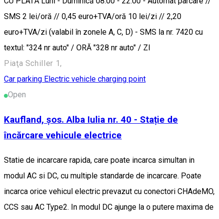
CU PLATĂ Luni - Duminică 08.00 - 22:00 - Automat parcare //
SMS 2 lei/oră // 0,45 euro+TVA/oră 10 lei/zi // 2,20
euro+TVA/zi (valabil în zonele A, C, D) - SMS la nr. 7420 cu
textul: "324 nr auto" / ORĂ "328 nr auto" / ZI
Piaţa Schiller 1,
Car parking
Electric vehicle charging point
Open
Kaufland, șos. Alba Iulia nr. 40 - Stație de
încărcare vehicule electrice
Statie de incarcare rapida, care poate incarca simultan in
modul AC si DC, cu multiple standarde de incarcare. Poate
incarca orice vehicul electric prevazut cu conectori CHAdeMO,
CCS sau AC Type2. In modul DC ajunge la o putere maxima de