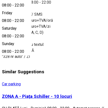
Luni - Duminică 08.00 - 22:00
08:00
-
22:00
-
Friday
Automat parcare // SMS
2 lei/oră // 0,45 euro+TVA/oră
08:00
-
22:00
10 lei/zi // 2,20 euro+TVA/zi
Saturday
(valabil în zonele A, C, D)
08:00
-
22:00
-
Sunday
SMS la nr. 7420 cu textul:
"324 nr auto" / ORĂ
08:00
-
22:00
"328 nr auto" / ZI
Similar Suggestions
Car parking
ZONA A - Piaţa Schiller - 10 locuri