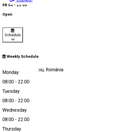
08:00 - 22:00
Open
Schedule
Weekly Schedule
Strada Morilor, Sibiu, România
Monday
08:00
-
22:00
Tuesday
Map
08:00
-
22:00
About
Wednesday
08:00
-
22:00
CU PLATĂ
Thursday