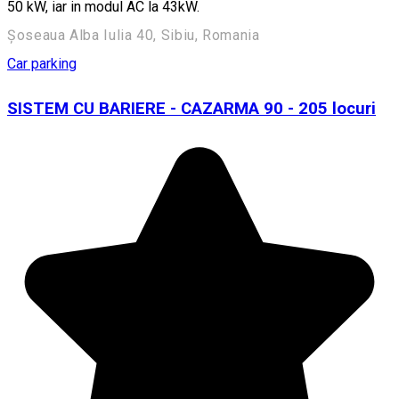
50 kW, iar in modul AC la 43kW.
Șoseaua Alba Iulia 40, Sibiu, Romania
Car parking
SISTEM CU BARIERE - CAZARMA 90 - 205 locuri