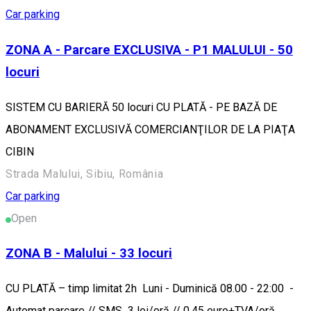
Car parking
ZONA A - Parcare EXCLUSIVA - P1 MALULUI - 50
locuri
SISTEM CU BARIERĂ 50 locuri CU PLATĂ - PE BAZĂ DE
ABONAMENT EXCLUSIVĂ COMERCIANŢILOR DE LA PIAŢA
CIBIN
Strada Malului, Sibiu, România
Car parking
Open
ZONA B - Malului - 33 locuri
CU PLATĂ – timp limitat 2h Luni - Duminică 08.00 - 22:00 -
Automat parcare // SMS 3 lei/oră // 0,45 euro+TVA/oră