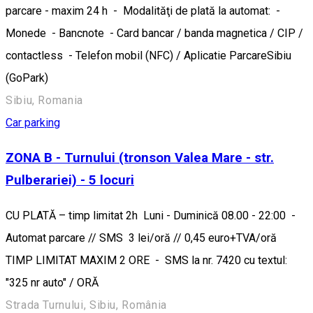
parcare - maxim 24 h - Modalităţi de plată la automat: -
Monede - Bancnote - Card bancar / banda magnetica / CIP /
contactless - Telefon mobil (NFC) / Aplicatie ParcareSibiu
(GoPark)
Sibiu, Romania
Car parking
ZONA B - Turnului (tronson Valea Mare - str.
Pulberariei) - 5 locuri
CU PLATĂ – timp limitat 2h Luni - Duminică 08.00 - 22:00 -
Automat parcare // SMS 3 lei/oră // 0,45 euro+TVA/oră
TIMP LIMITAT MAXIM 2 ORE - SMS la nr. 7420 cu textul:
"325 nr auto" / ORĂ
Strada Turnului, Sibiu, România