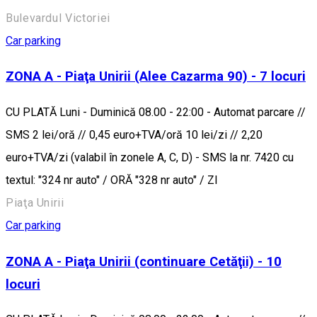
Bulevardul Victoriei
Car parking
ZONA A - Piaţa Unirii (Alee Cazarma 90) - 7 locuri
CU PLATĂ Luni - Duminică 08.00 - 22:00 - Automat parcare //
SMS 2 lei/oră // 0,45 euro+TVA/oră 10 lei/zi // 2,20
euro+TVA/zi (valabil în zonele A, C, D) - SMS la nr. 7420 cu
textul: "324 nr auto" / ORĂ "328 nr auto" / ZI
Piaţa Unirii
Car parking
ZONA A - Piaţa Unirii (continuare Cetăţii) - 10
locuri