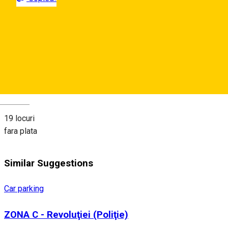
Strada Rotarilor,
Map
About
Deutsch
19 locuri
fara plata
Similar Suggestions
Car parking
ZONA C - Revoluţiei (Poliţie)