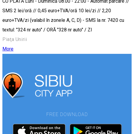
CU PLATĂ Luni - Duminică 08.00 - 22:00 - Automat parcare //
SMS 2 lei/oră // 0,45 euro+TVA/oră 10 lei/zi // 2,20
euro+TVA/zi (valabil în zonele A, C, D) - SMS la nr. 7420 cu
textul: "324 nr auto" / ORĂ "328 nr auto" / ZI
Piaţa Unirii
More
FREE DOWNLOAD