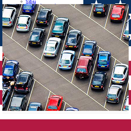
Parking tickets
Sibiu
Parking places
View of Sibiu from Gusterita
Electric vehicle charging points
Arena Platoș