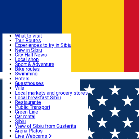
Sign In
Sign Up Free
Discover
What to visit
Tour Routes
Useful info
Experiences to try in Sibiu
Podcast
New in Sibiu
Culture
City Hall News
Activities & Adventure
Museums
Local shop
Churches
Sibiu artisans
Sport & Adventure
Parks, Zoo
Sibiul Verde
Bike routes
Accommodation
County of Sibiu
Public services
Swimming
Română
Education
Riding
Hotels
How do I get to Sibiu
Indoor activities
Guesthouses
Food, Drinks & Nightlife
Tourist Info
Loc de joacă indoor
Villa
Tour Guides
Loc de joacă outdoor
Hostels
Local markets and grocery stores
Guided tours
Ski
Motel
Local breakfast Sibiu
Transport & Parking
Publicații locale
Ice skating
Camping
Restaurante
Beauty salons
Yoga
Renting rooms
Pizza
Public Transport
Rooms for rent
Fast Food
Green Line
Live Webcams
Accommodation outside Sibiu
Coffee
Car rental
Sweets
Rent a bike
Sibiu
Pub, Bar
Scooter rentals
View of Sibiu from Gusterita
Night clubs
Taxi
Arena Platoș
Bakeries
Ride Sharing
Live Webcams
Home
Car parking
Parcare - Rotarilor