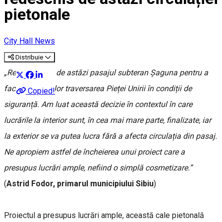
pietonale
City Hall News
Distribuie
„Redeschidem de astăzi pasajul subteran Șaguna pentru a
facilita pietonilor traversarea Pieței Unirii în condiții de
Copied!
siguranță. Am luat această decizie în contextul în care
lucrările la interior sunt, în cea mai mare parte, finalizate, iar
la exterior se va putea lucra fără a afecta circulația din pasaj.
Ne apropiem astfel de încheierea unui proiect care a
presupus lucrări ample, nefiind o simplă cosmetizare.”
(
Astrid Fodor, primarul municipiului Sibiu
)
Proiectul a presupus lucrări ample, această cale pietonală