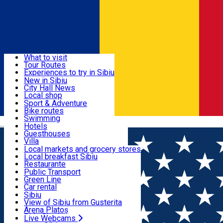
Sign In
Sign Up Free
Discover
What to visit
Tour Routes
Useful info
Experiences to try in Sibiu
Podcast
New in Sibiu
Culture
City Hall News
Activities & Adventure
Museums
Local shop
Churches
Sibiu artisans
Sport & Adventure
Parks, Zoo
Sibiul Verde
Bike routes
Accommodation
County of Sibiu
Public services
Swimming
Română
Education
Riding
Hotels
How do I get to Sibiu
Indoor activities
Guesthouses
Food, Drinks & Nightlife
Tourist Info
Loc de joacă indoor
Villa
Tour Guides
Loc de joacă outdoor
Hostels
Local markets and grocery stores
Guided tours
Ski
Motel
Local breakfast Sibiu
Transport & Parking
Publicații locale
Ice skating
Camping
Restaurante
Beauty salons
Yoga
Renting rooms
Pizza
Public Transport
Rooms for rent
Fast Food
Green Line
Live Webcams
Accommodation outside Sibiu
Coffee
Car rental
Sweets
Rent a bike
Sibiu
Pub, Bar
Scooter rentals
View of Sibiu from Gusterita
Night clubs
Taxi
Arena Platoș
Bakeries
Ride Sharing
Live Webcams
Home
City Hall News
Pasajul pietonal Șaguna s-a