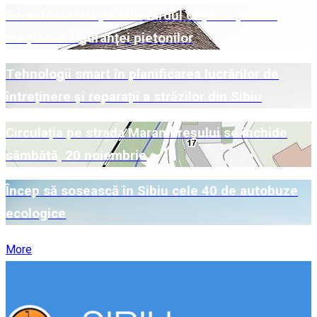
Semafoare noi pe bulevardul Coposu pentru
creșterea siguranței pietonilor
Tehnologii smart în planificarea lucrărilor de
întreținere și reparații a străzilor din Sibiu
Circulația pe strada Maramureșului se închide
sâmbătă, 20 noiembrie
Încep să sosească în Sibiu cele 40 de autobuze
ecologice
More