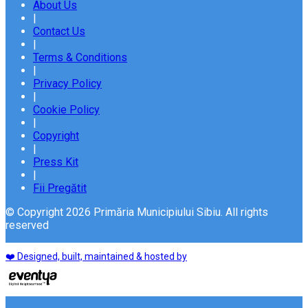
About Us
|
Contact Us
|
Terms & Conditions
|
Privacy Policy
|
Cookie Policy
|
Copyright
|
Press Kit
|
Fii Pregătit
© Copyright 2026 Primăria Municipiului Sibiu. All rights
reserved
❤️ Designed, built, maintained & hosted by