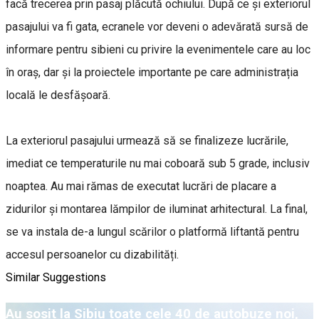
facă trecerea prin pasaj plăcută ochiului. După ce și exteriorul
pasajului va fi gata, ecranele vor deveni o adevărată sursă de
informare pentru sibieni cu privire la evenimentele care au loc
în oraș, dar și la proiectele importante pe care administrația
locală le desfășoară.
La exteriorul pasajului urmează să se finalizeze lucrările,
imediat ce temperaturile nu mai coboară sub 5 grade, inclusiv
noaptea. Au mai rămas de executat lucrări de placare a
zidurilor și montarea lămpilor de iluminat arhitectural. La final,
se va instala de-a lungul scărilor o platformă liftantă pentru
accesul persoanelor cu dizabilități.
Similar Suggestions
Au sosit la Sibiu toate cele 40 de autobuze noi,