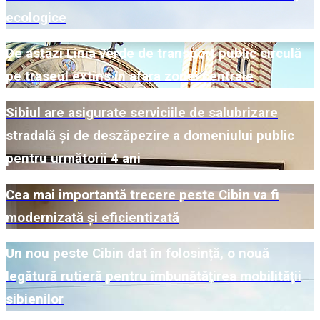
ecologice
De astăzi Linia verde de transport public circulă
pe traseul extins în afara zonei centrale
Sibiul are asigurate serviciile de salubrizare
stradală și de deszăpezire a domeniului public
pentru următorii 4 ani
Cea mai importantă trecere peste Cibin va fi
modernizată și eficientizată
Un nou peste Cibin dat în folosință, o nouă
legătură rutieră pentru îmbunătățirea mobilității
sibienilor