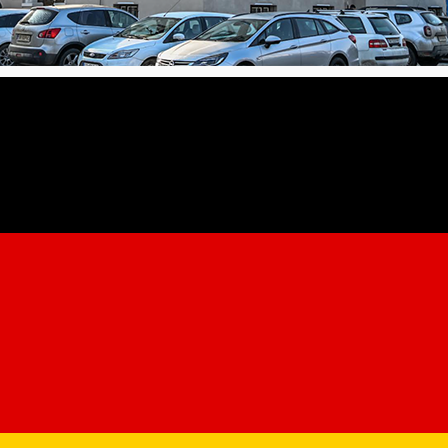
ale la final de an și început de 
 an, în program normal,
atât la casieriile Direcției Fiscale din to
a 09.00 și se vor putea face plăți doar la casieriile de la sediul
biu până la ora 10.00.
cum urmează:
taxă judiciară de timbru) la casieriile Direcției Fiscale din toate 