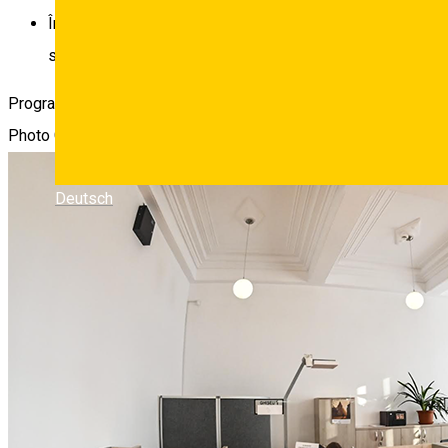
Începând cu 10 ianuarie sibienii pot achita pe lângă taxele
salubrizate, chirii, etc.
Programul de lucru al Direcției Fiscale Locale poate fi consultat
Photo Gallery
Deutsch