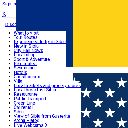
Sign In
Sign Up Free
Discover
What to visit
Tour Routes
Useful info
Experiences to try in Sibiu
Podcast
New in Sibiu
Culture
City Hall News
Activities & Adventure
Museums
Local shop
Churches
Sibiu artisans
Sport & Adventure
Parks, Zoo
Sibiul Verde
Bike routes
Accommodation
County of Sibiu
Public services
Swimming
Română
Education
Riding
Hotels
How do I get to Sibiu
Indoor activities
Guesthouses
Food, Drinks & Nightlife
Tourist Info
Loc de joacă indoor
Villa
Tour Guides
Loc de joacă outdoor
Hostels
Local markets and grocery stores
Guided tours
Ski
Motel
Local breakfast Sibiu
Transport & Parking
Publicații locale
Ice skating
Camping
Restaurante
Beauty salons
Yoga
Renting rooms
Pizza
Public Transport
Rooms for rent
Fast Food
Green Line
Live Webcams
Accommodation outside Sibiu
Coffee
Car rental
Sweets
Rent a bike
Sibiu
Pub, Bar
Scooter rentals
View of Sibiu from Gusterita
Night clubs
Taxi
Arena Platoș
Bakeries
Ride Sharing
Live Webcams
Home
City Hall News
Plata taxelor și impozitelor locale 