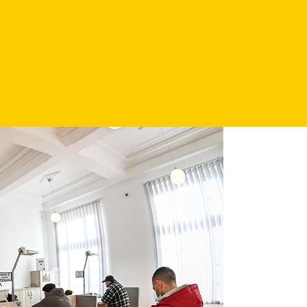
 fără debit și impozitele și taxele cu debit - impozit pe clădiri, 
 aici:
https://sibiu.ro/primaria/serviciu/183
.