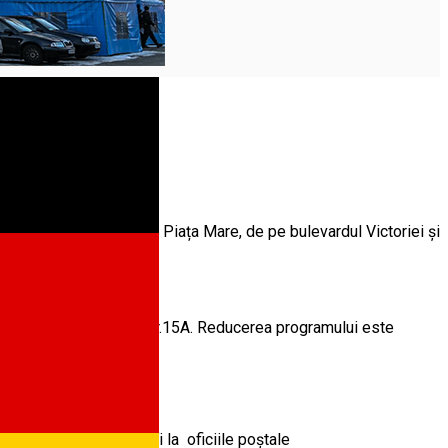
an nou
ate sediile Primăriei (din Piața Mare, de pe bulevardul Victoriei și
 de pe strada Turismului nr.15A. Reducerea programului este
sediile Primăriei, cât și la oficiile poștale