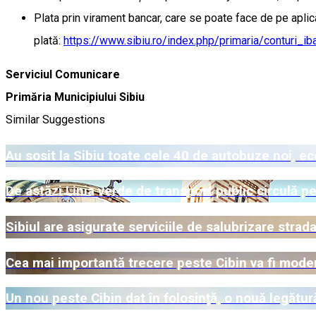
Plata prin virament bancar, care se poate face de pe aplicaț
plată:
https://www.sibiu.ro/index.php/primaria/conturi_ib
Serviciul Comunicare
Primăria Municipiului Sibiu
Similar Suggestions
Au sosit la Sibiu toate cele 40 de autobuze noi, e
De astăzi Linia verde de transport public circulă pe
Sibiul are asigurate serviciile de salubrizare stra
Cea mai importantă trecere peste Cibin va fi moder
Un nou peste Cibin dat în folosință, o nouă legătură