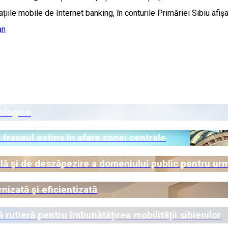
iile mobile de Internet banking, în conturile Primăriei Sibiu afișa
an
cologice
 traseul extins în afara zonei centrale
dală și de deszăpezire a domeniului public pentru urm
nizată și eficientizată
 rutieră pentru îmbunătățirea mobilității sibienilor