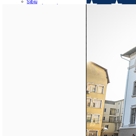
Parking tickets
Sibiu
Parking places
View of Sibiu from Gusterita
Electric vehicle charging points
Arena Platoș