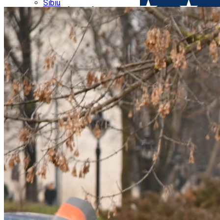
Parking tickets
Sibiu
Parking places
View of Sibiu from Gusterita
Electric vehicle charging points
Arena Platoș