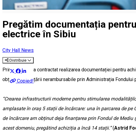
Pregătim documentația pentru 
electrice în Sibiu
City Hall News
Distribuie
Primăria Sibiu a contractat realizarea documentației pentru achiz
obținerea finanțării nerambursabile prin Administrația Fondului
Copied!
“Crearea infrastructurii moderne pentru stimularea modalitățilo
amplasate în oraș 5 stații de încărcare: una în parcarea de pe
de încărcare am obținut deja finanțarea prin Fondul de Mediu 
acest domeniu, pregătind achiziția a încă 14 stații.”
(
Astrid Fo