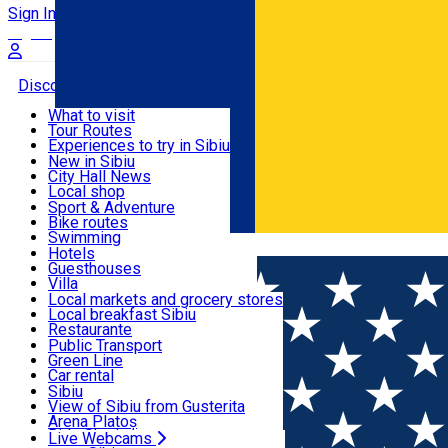
Sign In
Sign Up Free
Discover
What to visit
Tour Routes
Useful info
Experiences to try in Sibiu
Podcast
New in Sibiu
Culture
City Hall News
Activities & Adventure
Museums
Local shop
Churches
Sibiu artisans
Sport & Adventure
Parks, Zoo
Sibiul Verde
Bike routes
Accommodation
County of Sibiu
Public services
Swimming
Română
Education
Riding
Hotels
How do I get to Sibiu
Indoor activities
Guesthouses
Food, Drinks & Nightlife
Tourist Info
Loc de joacă indoor
Villa
Tour Guides
Loc de joacă outdoor
Hostels
Local markets and grocery stores
Guided tours
Ski
Motel
Local breakfast Sibiu
Transport & Parking
Publicații locale
Ice skating
Camping
Restaurante
Beauty salons
Yoga
Renting rooms
Pizza
Public Transport
Rooms for rent
Fast Food
Green Line
Live Webcams
Accommodation outside Sibiu
Coffee
Car rental
Sweets
Rent a bike
Sibiu
Pub, Bar
Scooter rentals
View of Sibiu from Gusterita
Night clubs
Taxi
Arena Platoș
Bakeries
Ride Sharing
Live Webcams
Home
City Hall News
Pregătim documentația pentru ampla