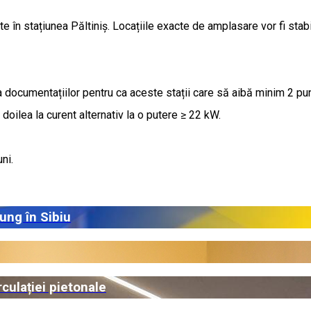
ate în stațiunea Păltiniș. Locațiile exacte de amplasare vor fi stab
rea documentațiilor pentru ca aceste stații care să aibă minim 2 pu
l doilea la curent alternativ la o putere ≥ 22 kW.
uni.
jung în Sibiu
culației pietonale