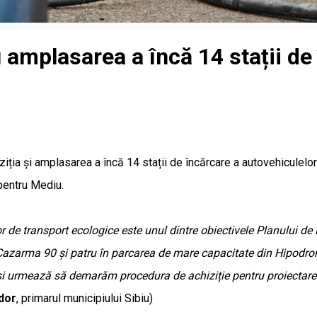
amplasarea a încă 14 stații de 
iția și amplasarea a încă 14 stații de încărcare a autovehiculelor
 pentru Mediu.
r de transport ecologice este unul dintre obiectivele Planului d
 Cazarma 90 și patru în parcarea de mare capacitate din Hipodrom
și urmează să demarăm procedura de achiziție pentru proiectare 
dor
, primarul municipiului Sibiu)