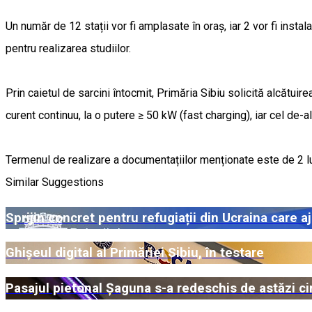
Un număr de 12 stații vor fi amplasate în oraș, iar 2 vor fi instal
pentru realizarea studiilor.
Prin caietul de sarcini întocmit, Primăria Sibiu solicită alcătui
curent continuu, la o putere ≥ 50 kW (fast charging), iar cel de-a
Termenul de realizare a documentațiilor menționate este de 2 l
Similar Suggestions
Sprijin concret pentru refugiații din Ucraina care a
Ghișeul digital al Primăriei Sibiu, în testare
Pasajul pietonal Șaguna s-a redeschis de astăzi cir