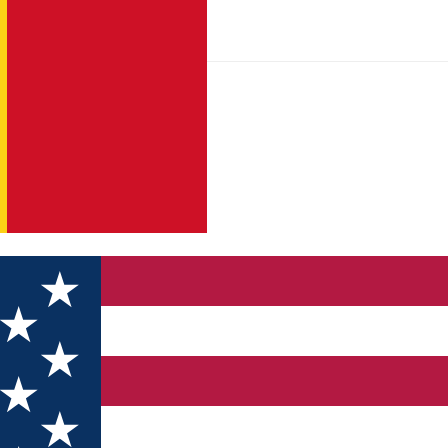
sarea a încă 14 stații de încărcare a autovehiculelor electrice 