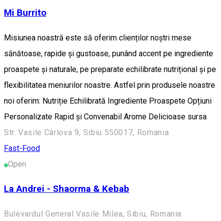
Mi Burrito
Misiunea noastră este să oferim clienților noștri mese
sănătoase, rapide și gustoase, punând accent pe ingrediente
proaspete și naturale, pe preparate echilibrate nutrițional și pe
flexibilitatea meniurilor noastre. Astfel prin produsele noastre
noi oferim: Nutriție Echilibrată Ingrediente Proaspete Opțiuni
Personalizate Rapid și Convenabil Arome Delicioase sursa
Str. Vasile Cârlova 9, Sibiu 550017, Romania
Fast-Food
Open
La Andrei - Shaorma & Kebab
Bulevardul General Vasile Milea, Sibiu, Romania