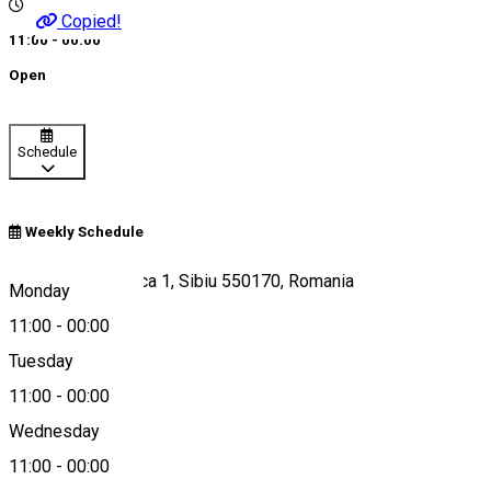
Copied!
11:00 - 00:00
Open
Schedule
Weekly Schedule
Strada Radu Stanca 1, Sibiu 550170, Romania
Monday
11:00
-
00:00
Tuesday
Map
11:00
-
00:00
Wednesday
11:00
-
00:00
0734571644