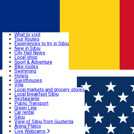
Sign In
Sign Up Free
Discover
What to visit
Tour Routes
Useful info
Experiences to try in Sibiu
Podcast
New in Sibiu
Culture
City Hall News
Activities & Adventure
Museums
Local shop
Churches
Sibiu artisans
Sport & Adventure
Parks, Zoo
Sibiul Verde
Bike routes
Accommodation
County of Sibiu
Public services
Swimming
Română
Education
Riding
Hotels
How do I get to Sibiu
Indoor activities
Guesthouses
Food, Drinks & Nightlife
Tourist Info
Loc de joacă indoor
Villa
Tour Guides
Loc de joacă outdoor
Hostels
Local markets and grocery stores
Guided tours
Ski
Motel
Local breakfast Sibiu
Transport & Parking
Publicații locale
Ice skating
Camping
Restaurante
Beauty salons
Yoga
Renting rooms
Pizza
Public Transport
Rooms for rent
Fast Food
Green Line
Live Webcams
Accommodation outside Sibiu
Coffee
Car rental
Sweets
Rent a bike
Sibiu
Pub, Bar
Scooter rentals
View of Sibiu from Gusterita
Night clubs
Taxi
Arena Platoș
Bakeries
Ride Sharing
Live Webcams
Home
Fast-Food
Ramore Fresh Food