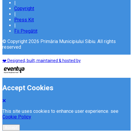
|
Copyright
|
Press Kit
|
Fii Pregătit
© Copyright 2026 Primăria Municipiului Sibiu. All rights
reserved
❤️ Designed, built, maintained & hosted by
Accept Cookies
This site uses cookies to enhance user experience. see
Cookie Policy
Accept