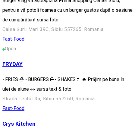
Burger King vă așteaptă la Prima Shopping Center Sibiu,
pentru a vă potoli foamea cu un burger gustos după o sesiune
de cumpărături! sursa foto
Calea Șurii Mari 39C, Sibiu 557265, Romania
Fast-Food
Open
FRYDAY
• FRIES 🍟 • BURGERS 🍔• SHAKES🥤 🔥 Prăjim pe bune în
ulei de alune 🥜 sursa text & foto
Strada Lector 3a, Sibiu 557260, Romania
Fast-Food
Crys Kitchen