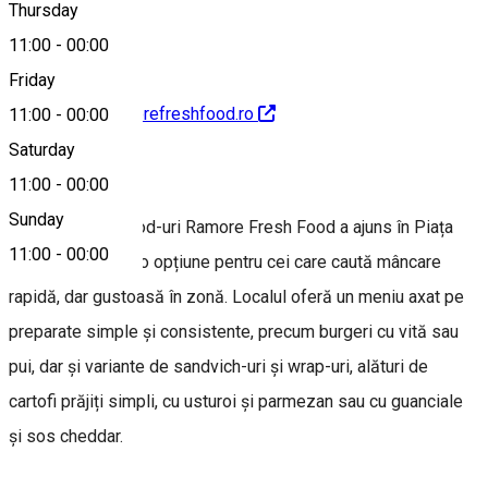
Thursday
11:00
-
00:00
Friday
https://www.ramorefreshfood.ro
11:00
-
00:00
Saturday
About
11:00
-
00:00
Sunday
Lanțul de fast-food-uri Ramore Fresh Food a ajuns în Piața
11:00
-
00:00
Habermann, fiind o opțiune pentru cei care caută mâncare
rapidă, dar gustoasă în zonă. Localul oferă un meniu axat pe
preparate simple și consistente, precum burgeri cu vită sau
pui, dar și variante de sandvich-uri și wrap-uri, alături de
cartofi prăjiți simpli, cu usturoi și parmezan sau cu guanciale
și sos cheddar.