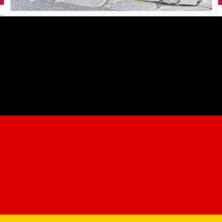
English
Rastel pentru 13 biciclete *
str. 9 Mai intersecție cu str.
Ocnei
Bicycle parking rack