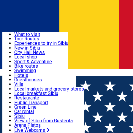
Sign In
Sign Up Free
Discover
What to visit
Tour Routes
Useful info
Experiences to try in Sibiu
Podcast
New in Sibiu
Culture
City Hall News
Activities & Adventure
Museums
Local shop
Churches
Sibiu artisans
Sport & Adventure
Parks, Zoo
Sibiul Verde
Bike routes
Accommodation
County of Sibiu
Public services
Swimming
Română
Education
Riding
Hotels
How do I get to Sibiu
Indoor activities
Guesthouses
Food, Drinks & Nightlife
Tourist Info
Loc de joacă indoor
Villa
Tour Guides
Loc de joacă outdoor
Hostels
Local markets and grocery stores
Guided tours
Ski
Motel
Local breakfast Sibiu
Transport & Parking
Publicații locale
Ice skating
Camping
Restaurante
Beauty salons
Yoga
Renting rooms
Pizza
Public Transport
Rooms for rent
Fast Food
Green Line
Live Webcams
Accommodation outside Sibiu
Coffee
Car rental
Sweets
Rent a bike
Sibiu
Pub, Bar
Scooter rentals
View of Sibiu from Gusterita
Night clubs
Taxi
Arena Platoș
Bakeries
Ride Sharing
Live Webcams
Home
Bicycle parking rack
Rastel pentru 13 biciclete *