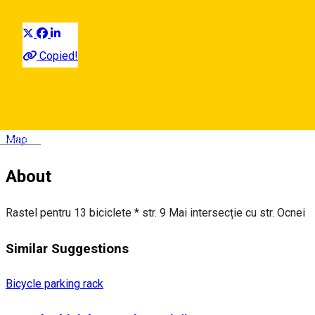
Distribuie
Copied!
Sibiu, str. 9 Mai Romania
Deutsch
Map
About
Rastel pentru 13 biciclete * str. 9 Mai intersecție cu str. Ocnei
Similar Suggestions
Bicycle parking rack