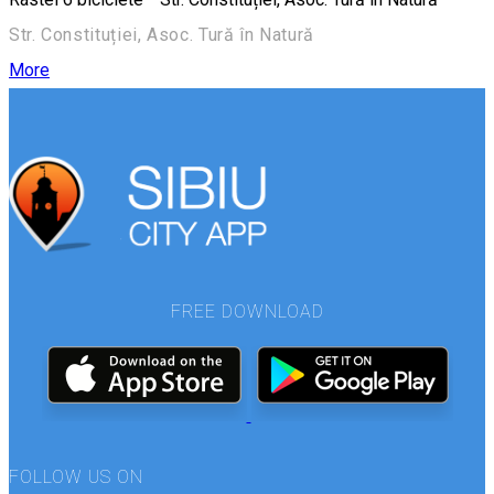
Str. Constituției, Asoc. Tură în Natură
More
FREE DOWNLOAD
FOLLOW US ON