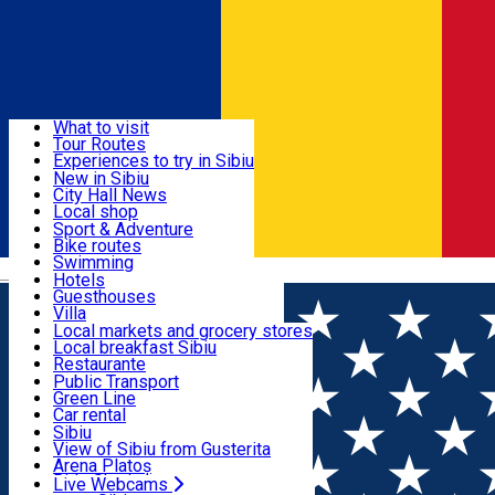
Sign In
Sign Up Free
Discover
What to visit
Tour Routes
Useful info
Experiences to try in Sibiu
Podcast
New in Sibiu
Culture
City Hall News
Activities & Adventure
Museums
Local shop
Churches
Sibiu artisans
Sport & Adventure
Parks, Zoo
Sibiul Verde
Bike routes
Accommodation
County of Sibiu
Public services
Swimming
Română
Education
Riding
Hotels
How do I get to Sibiu
Indoor activities
Guesthouses
Food, Drinks & Nightlife
Tourist Info
Loc de joacă indoor
Villa
Tour Guides
Loc de joacă outdoor
Hostels
Local markets and grocery stores
Guided tours
Ski
Motel
Local breakfast Sibiu
Transport & Parking
Publicații locale
Ice skating
Camping
Restaurante
Beauty salons
Yoga
Renting rooms
Pizza
Public Transport
Rooms for rent
Fast Food
Green Line
Live Webcams
Accommodation outside Sibiu
Coffee
Car rental
Sweets
Rent a bike
Sibiu
Pub, Bar
Scooter rentals
View of Sibiu from Gusterita
Night clubs
Taxi
Arena Platoș
Bakeries
Ride Sharing
Live Webcams
Home
Bicycle parking rack
Rastel pentru biciclete cu