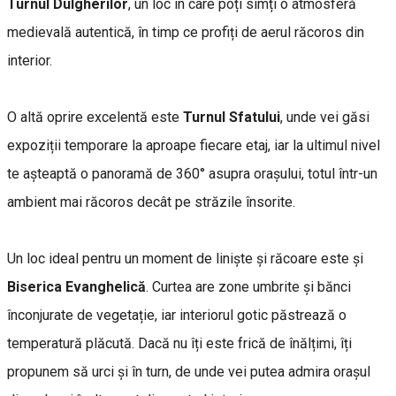
Turnul Dulgherilor
, un loc în care poți simți o atmosferă
medievală autentică, în timp ce profiți de aerul răcoros din
interior.
O altă oprire excelentă este
Turnul Sfatului
, unde vei găsi
expoziții temporare la aproape fiecare etaj, iar la ultimul nivel
te așteaptă o panoramă de 360° asupra orașului, totul într-un
ambient mai răcoros decât pe străzile însorite.
Un loc ideal pentru un moment de liniște și răcoare este și
Biserica Evanghelică
. Curtea are zone umbrite și bănci
înconjurate de vegetație, iar interiorul gotic păstrează o
temperatură plăcută. Dacă nu îți este frică de înălțimi, îți
propunem să urci și în turn, de unde vei putea admira orașul