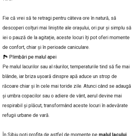
Fie că vrei să te retragi pentru câteva ore în natură, să
descoperi colțuri mai liniștite ale orașului, ori pur și simplu să
iei o pauză de la agitație, aceste locuri îți pot oferi momente
de confort, chiar și în perioade caniculare.
🏞️ Plimbări pe malul apei
Pe malul lacurilor sau al râurilor, temperaturile tind să fie mai
blânde, iar briza ușoară dinspre apă aduce un strop de
răcoare chiar și în cele mai toride zile. Atunci când se adaugă
și umbra copacilor sau o adiere de vânt, aerul devine mai
respirabil și plăcut, transformând aceste locuri în adevărate
refugii urbane de vară.
În Sibiu poți profita de astfel de momente pe
malul lacului