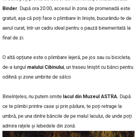
Binder
. După ora 20:00, accesul în zona de promenadă este
gratuit, așa că poți face o plimbare în liniște, bucurându-te de
aerul curat, într-un cadru ideal pentru o pauză binemeritată la
final de zi.
O altă opțiune este o plimbare lejeră, pe jos sau cu bicicleta,
de-a lungul
malului Cibinului
, un traseu liniștit cu bănci pentru
odihnă și zone umbrite de sălcii.
Bineînțeles, nu putem omite
lacul din Muzeul ASTRA.
După
ce te plimbi printre case și prin pădure, te poți retrage la
umbră, pe una dintre băncile de pe malul lacului, de unde poți
admira rațele și lebedele din zonă.