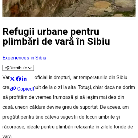
Refugii urbane pentru
plimbări de vară în Sibiu
Experiences in Sibiu
Distribuie
Vara și-a intrat oficial în drepturi, iar temperaturile din Sibiu
cresc tot mai mult de la o zi la alta. Totuși, chiar dacă ne dorim
Copied!
să profităm de vremea frumoasă și să ieșim mai des din
casă, uneori căldura devine greu de suportat. De aceea, am
pregătit pentru tine câteva sugestii de locuri umbrite și
răcoroase, ideale pentru plimbări relaxante în zilele toride de
vară.