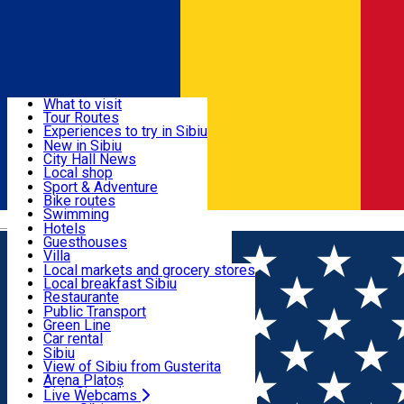
Sign In
Sign Up Free
Discover
What to visit
Tour Routes
Useful info
Experiences to try in Sibiu
Podcast
New in Sibiu
Culture
City Hall News
Activities & Adventure
Museums
Local shop
Churches
Sibiu artisans
Sport & Adventure
Parks, Zoo
Sibiul Verde
Bike routes
Accommodation
County of Sibiu
Public services
Swimming
Română
Education
Riding
Hotels
How do I get to Sibiu
Indoor activities
Guesthouses
Food, Drinks & Nightlife
Tourist Info
Loc de joacă indoor
Villa
Tour Guides
Loc de joacă outdoor
Hostels
Local markets and grocery stores
Guided tours
Ski
Motel
Local breakfast Sibiu
Transport & Parking
Publicații locale
Ice skating
Camping
Restaurante
Beauty salons
Yoga
Renting rooms
Pizza
Public Transport
Rooms for rent
Fast Food
Green Line
Live Webcams
Accommodation outside Sibiu
Coffee
Car rental
Sweets
Rent a bike
Sibiu
Pub, Bar
Scooter rentals
View of Sibiu from Gusterita
Night clubs
Taxi
Arena Platoș
Bakeries
Ride Sharing
Live Webcams
Home
Experiences in Sibiu
Refugii urbane pentru