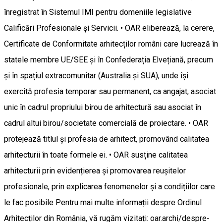
înregistrat în Sistemul IMI pentru domeniile legislative
Calificări Profesionale și Servicii. • OAR eliberează, la cerere,
Certificate de Conformitate arhitecților români care lucrează în
statele membre UE/SEE și în Confederația Elvețiană, precum
și în spațiul extracomunitar (Australia și SUA), unde își
exercită profesia temporar sau permanent, ca angajat, asociat
unic în cadrul propriului birou de arhitectură sau asociat în
cadrul altui birou/societate comercială de proiectare. • OAR
protejează titlul și profesia de arhitect, promovând calitatea
arhitecturii în toate formele ei. • OAR susține calitatea
arhitecturii prin evidențierea și promovarea reușitelor
profesionale, prin explicarea fenomenelor și a condițiilor care
le fac posibile Pentru mai multe informații despre Ordinul
Arhitecților din România, vă rugăm vizitați: oar.archi/despre-