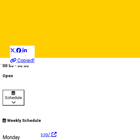
Sibiul Verde
Organization
Distribuie
Copied!
Deutsch
00:00 - 00:00
Open
Schedule
Weekly Schedule
https://sibiulverde.ro/
Monday