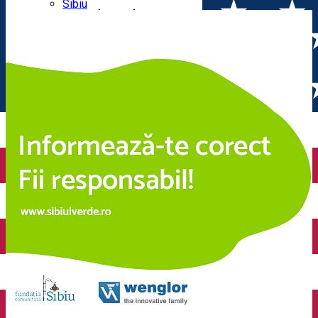
Parking tickets
Sibiu
Parking places
View of Sibiu from Gusterita
Electric vehicle charging points
Arena Platoș