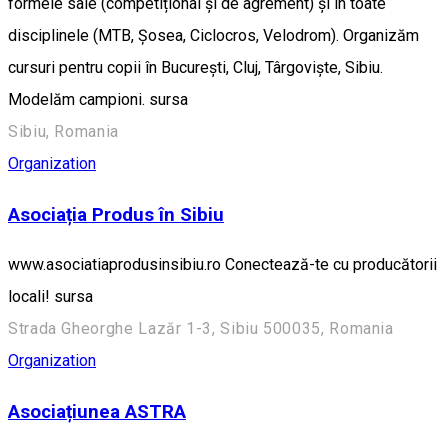
formele sale (competițional și de agrement) și în toate
disciplinele (MTB, Șosea, Ciclocros, Velodrom). Organizăm
cursuri pentru copii în București, Cluj, Târgoviște, Sibiu.
Modelăm campioni. sursa
Sibiu, Romania
Organization
Asociația Produs în Sibiu
www.asociatiaprodusinsibiu.ro Conectează-te cu producătorii
locali! sursa
Strada Gheorghe Lazăr 1-3, Sibiu 500035, Romania
Organization
Asociațiunea ASTRA