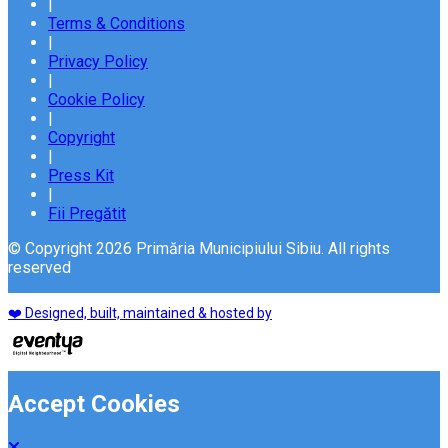
|
Terms & Conditions
|
Privacy Policy
|
Cookie Policy
|
Copyright
|
Press Kit
|
Fii Pregătit
© Copyright 2026 Primăria Municipiului Sibiu. All rights
reserved
❤️ Designed, built, maintained & hosted by
Accept Cookies