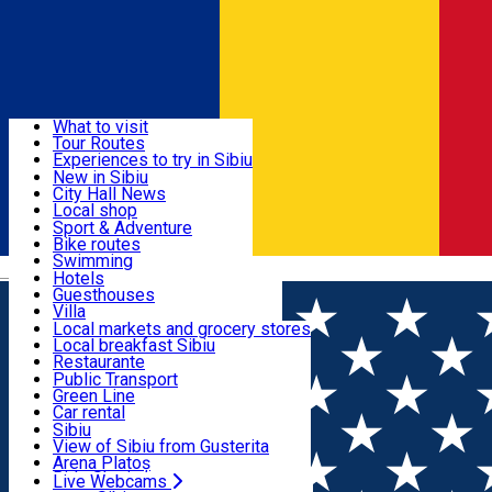
Sign In
Sign Up Free
Discover
What to visit
Tour Routes
Useful info
Experiences to try in Sibiu
Podcast
New in Sibiu
Culture
City Hall News
Activities & Adventure
Museums
Local shop
Churches
Sibiu artisans
Sport & Adventure
Parks, Zoo
Sibiul Verde
Bike routes
Accommodation
County of Sibiu
Public services
Swimming
Română
Education
Riding
Hotels
How do I get to Sibiu
Indoor activities
Guesthouses
Food, Drinks & Nightlife
Tourist Info
Loc de joacă indoor
Villa
Tour Guides
Loc de joacă outdoor
Hostels
Local markets and grocery stores
Guided tours
Ski
Motel
Local breakfast Sibiu
Transport & Parking
Publicații locale
Ice skating
Camping
Restaurante
Beauty salons
Yoga
Renting rooms
Pizza
Public Transport
Rooms for rent
Fast Food
Green Line
Live Webcams
Accommodation outside Sibiu
Coffee
Car rental
Sweets
Rent a bike
Sibiu
Pub, Bar
Scooter rentals
View of Sibiu from Gusterita
Night clubs
Taxi
Arena Platoș
Bakeries
Ride Sharing
Live Webcams
Home
Organization
Sibiul Verde