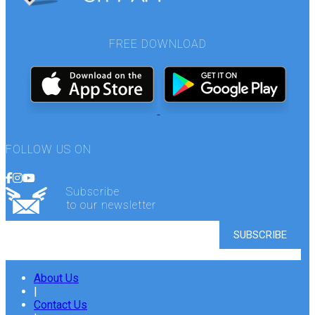
FREE DOWNLOAD
FOLLOW US ON
Subscribe
to our newsletter
About Us
|
Contact Us