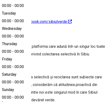
00:00
-
00:00
Tuesday
00:00
-
00:00
https://www.facebook.com/sibiulverde
Wednesday
About
00:00
-
00:00
Thursday
Sibiul Verde este platforma care adună într-un singur loc toate
00:00
-
00:00
informațiile utile privind colectarea selectivă în Sibiu.
Friday
00:00
-
00:00
Saturday
Întrucât colectarea selectivă și reciclarea sunt subiecte care
00:00
-
00:00
ne privesc pe toți, considerăm că atitudinea proactivă din
Sunday
partea fiecăruia dintre noi este singurul mod în care Sibiul
00:00
-
00:00
poate deveni cu adevărat verde.