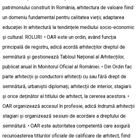
patrimoniului construit în România, arhitectura de valoare fiind
un domeniu fundamental pentru calitatea vieții; adaptarea
educației în arhitectură la tendințele mediului socio-economic
și cultural. ROLURI: • OAR este un ordin, având funcția
principală de registru, adică acordă arhitecților dreptul de
semnătură și gestionează Tabloul Național al Arhitecților,
publicat anual în Monitorul Oficial al României. • Din Ordin fac
parte arhitecții și conductorii arhitecți cu sau fără drept de
semnătură, urbaniștii diplomați, arhitecții de interior, stagiarii
și orice deținător al titlului de arhitect, la cererea acestora. •
OAR organizează accesul în profesie, adică îndrumă arhitecții
stagiari și organizează sesiuni de acordare a dreptului de
semnătură. • OAR este autoritatea competentă care asigură
recunoașterea titlurilor oficiale de calificare de arhitect, fiind