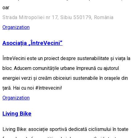
oar
Strada Mitropoliei nr 17, Sibiu 550179, România
Organization
Asociația „ÎntreVecini”
ÎntreVecini este un proiect despre sustenabilitate și viața la
bloc. Aducem comunitățile urbane împreună cu ajutorul
energiei verzi și creăm obiceiuri sustenabile în orașele din
țară. Hai cu noi #întrevecini!
Organization
Living Bike
Living Bike: asociație sportivă dedicată ciclismului în toate