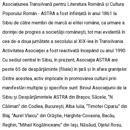
Asociațiunea Transilvană pentru Literatura Română și Cultura
Poporului Român - ASTRA a fost înființată în anul 1861 la
Sibiu de către membri de marcă ai elitei române, ca urmare a
dorinţei de progres a societăţii româneşti, tot mai evidentă în
cea de-a doua jumătate a secolului al XIX-lea în Transilvania.
Activitatea Asociaţiei a fost reactivată începând cu anul 1990.
Cu sediul central în Sibiu, în prezent, Asociaţia ASTRA are
peste 65 de despărţăminte (filiale) în ţară și în afara graniţelor.
Dintre acestea, activ implicate în promovarea culturii prin
manifestări multiple şi specifice sunt: Biroul Asociaţiunii de la
Sibiu şi Despărţămintele ASTRA din Braşov, Săcele, “N.
Căliman” din Codlea, Bucureşti, Alba Iulia, “Timotei Cipariu” din
Blaj, ”Aurel Vlaicu” din Orăştie, Harghita-Covasna, Bacău,
Reghin, “Mihail Kogălniceanu” din Iaşi, Năsăud, Oţelul Rosu,