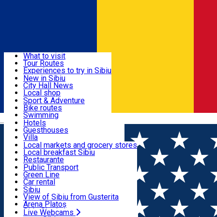
Sign In
Sign Up Free
Discover
What to visit
Tour Routes
Useful info
Experiences to try in Sibiu
Podcast
New in Sibiu
Culture
City Hall News
Activities & Adventure
Museums
Local shop
Churches
Sibiu artisans
Sport & Adventure
Parks, Zoo
Sibiul Verde
Bike routes
Accommodation
County of Sibiu
Public services
Swimming
Română
Education
Riding
Hotels
How do I get to Sibiu
Indoor activities
Guesthouses
Food, Drinks & Nightlife
Tourist Info
Loc de joacă indoor
Villa
Tour Guides
Loc de joacă outdoor
Hostels
Local markets and grocery stores
Guided tours
Ski
Motel
Local breakfast Sibiu
Transport & Parking
Publicații locale
Ice skating
Camping
Restaurante
Beauty salons
Yoga
Renting rooms
Pizza
Public Transport
Rooms for rent
Fast Food
Green Line
Live Webcams
Accommodation outside Sibiu
Coffee
Car rental
Sweets
Rent a bike
Sibiu
Pub, Bar
Scooter rentals
View of Sibiu from Gusterita
Night clubs
Taxi
Arena Platoș
Bakeries
Ride Sharing
Live Webcams
Home
Pub, Bar
Rock N'Bike Club