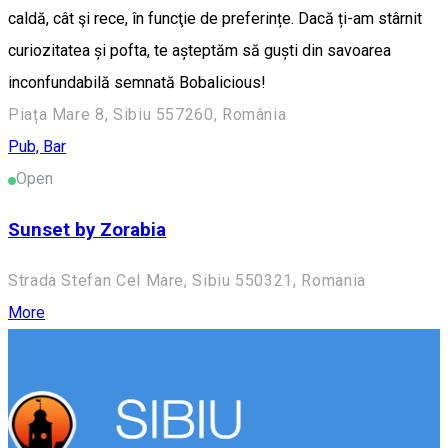
caldă, cât şi rece, în funcţie de preferințe. Dacă ți-am stârnit
curiozitatea și pofta, te așteptăm să guști din savoarea
inconfundabilă semnată Bobalicious!
Piața Mare 8, Sibiu 557260, România
Pub, Bar
Open
Sunset by Zorabia
Strada Stefan Cel Mare, Sibiu 550321, Romania
More