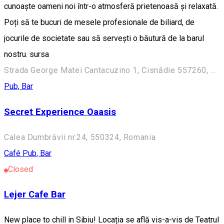
cunoaște oameni noi într-o atmosferă prietenoasă și relaxată.
Poți să te bucuri de mesele profesionale de biliard, de
jocurile de societate sau să servești o băutură de la barul
nostru. sursa
Strada George Matei Cantacuzino 1, Cisnădie 557260, Romania
Pub, Bar
Secret Experience Oaasis
Calea Dumbrăvii nr.24, 550324, Romania
Café
Pub, Bar
Closed
Lejer Cafe Bar
New place to chill in Sibiu! Locația se află vis-a-vis de Teatrul