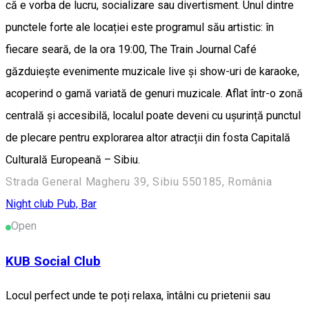
că e vorba de lucru, socializare sau divertisment. Unul dintre
punctele forte ale locației este programul său artistic: în
fiecare seară, de la ora 19:00, The Train Journal Café
găzduiește evenimente muzicale live și show-uri de karaoke,
acoperind o gamă variată de genuri muzicale. Aflat într-o zonă
centrală și accesibilă, localul poate deveni cu ușurință punctul
de plecare pentru explorarea altor atracții din fosta Capitală
Culturală Europeană – Sibiu.
Strada General Magheru 39, Sibiu 550185, România
Night club
Pub, Bar
Open
KUB Social Club
Locul perfect unde te poți relaxa, întâlni cu prietenii sau