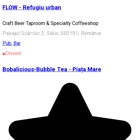
FLOW - Refugiu urban
Craft Beer Taproom & Specialty Coffeeshop
Pasajul Scărilor 2, Sibiu 550191, România
Pub, Bar
Closed
Bobalicious-Bubble Tea - Piața Mare