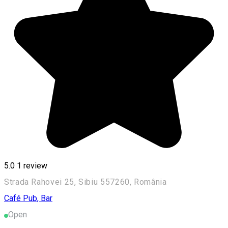
5.0
1 review
Strada Rahovei 25, Sibiu 557260, România
Café
Pub, Bar
Open