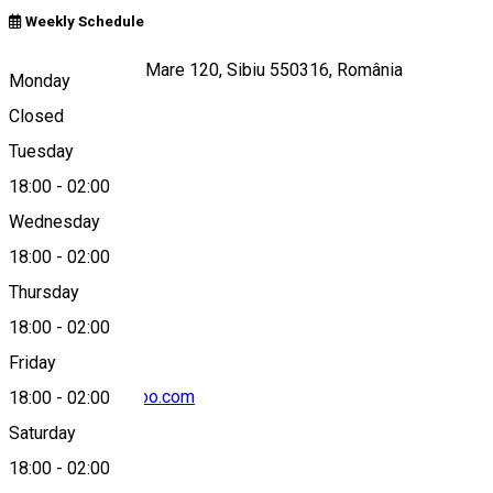
Weekly Schedule
Strada Ștefan cel Mare 120, Sibiu 550316, România
Monday
Closed
Tuesday
Map
18:00
-
02:00
Wednesday
18:00
-
02:00
0723608622
Thursday
18:00
-
02:00
Friday
heavy.silviu@yahoo.com
18:00
-
02:00
Saturday
18:00
-
02:00