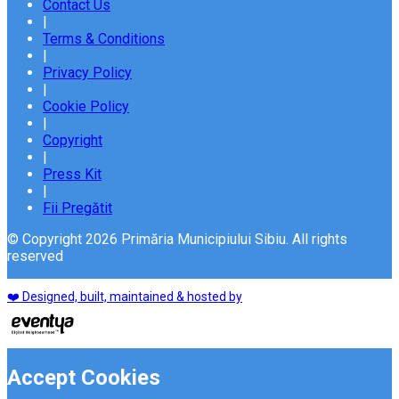
Contact Us
|
Terms & Conditions
|
Privacy Policy
|
Cookie Policy
|
Copyright
|
Press Kit
|
Fii Pregătit
© Copyright 2026 Primăria Municipiului Sibiu. All rights
reserved
❤️ Designed, built, maintained & hosted by
Accept Cookies