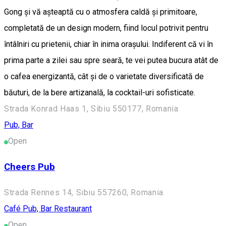
Gong și vă așteaptă cu o atmosfera caldă și primitoare,
completată de un design modern, fiind locul potrivit pentru
întâlniri cu prietenii, chiar în inima orașului. Indiferent că vi în
prima parte a zilei sau spre seară, te vei putea bucura atât de
o cafea energizantă, cât și de o varietate diversificată de
băuturi, de la bere artizanală, la cocktail-uri sofisticate.
Strada Konrad Haas 1, Sibiu 550177, Romania
Pub, Bar
Open
Cheers Pub
Strada Rennes 14, Sibiu 557260, Romania
Café
Pub, Bar
Restaurant
Open