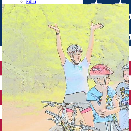
Parking tickets
Sibiu
Parking places
View of Sibiu from Gusterita
Electric vehicle charging points
Arena Platoș