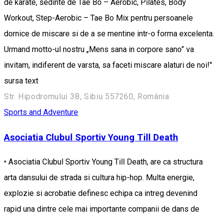
de karate, sedinte de Tae Bo – Aerobic, Pilates, Body
Workout, Step-Aerobic – Tae Bo Mix pentru persoanele
dornice de miscare si de a se mentine intr-o forma excelenta.
Urmand motto-ul nostru „Mens sana in corpore sano” va
invitam, indiferent de varsta, sa faceti miscare alaturi de noi!"
sursa text
Str. Hipodromului 3B, Sibiu 557260, România
Sports and Adventure
Asociatia Clubul Sportiv Young Till Death
• Asociatia Clubul Sportiv Young Till Death, are ca structura
arta dansului de strada si cultura hip-hop. Multa energie,
explozie si acrobatie definesc echipa ca intreg devenind
rapid una dintre cele mai importante companii de dans de