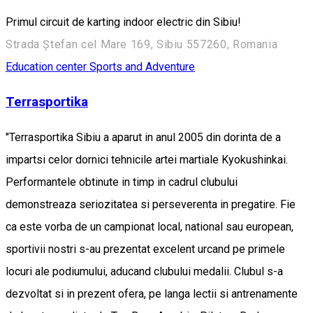
Primul circuit de karting indoor electric din Sibiu!
Strada Ștefan cel Mare 169, Sibiu 557260, Romania
Education center
Sports and Adventure
Terrasportika
"Terrasportika Sibiu a aparut in anul 2005 din dorinta de a
impartsi celor dornici tehnicile artei martiale Kyokushinkai.
Performantele obtinute in timp in cadrul clubului
demonstreaza seriozitatea si perseverenta in pregatire. Fie
ca este vorba de un campionat local, national sau european,
sportivii nostri s-au prezentat excelent urcand pe primele
locuri ale podiumului, aducand clubului medalii. Clubul s-a
dezvoltat si in prezent ofera, pe langa lectii si antrenamente