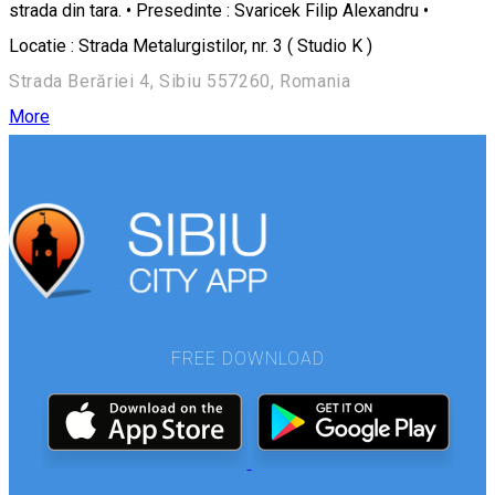
strada din tara. • Presedinte : Svaricek Filip Alexandru •
Locatie : Strada Metalurgistilor, nr. 3 ( Studio K )
Strada Berăriei 4, Sibiu 557260, Romania
More
FREE DOWNLOAD