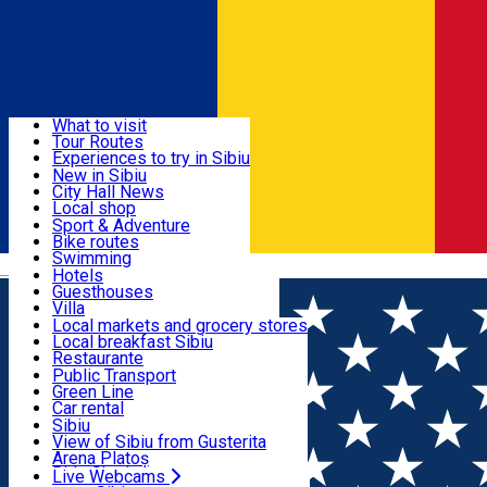
Sign In
Sign Up Free
Discover
What to visit
Tour Routes
Useful info
Experiences to try in Sibiu
Podcast
New in Sibiu
Culture
City Hall News
Activities & Adventure
Museums
Local shop
Churches
Sibiu artisans
Sport & Adventure
Parks, Zoo
Sibiul Verde
Bike routes
Accommodation
County of Sibiu
Public services
Swimming
Română
Education
Riding
Hotels
How do I get to Sibiu
Indoor activities
Guesthouses
Food, Drinks & Nightlife
Tourist Info
Loc de joacă indoor
Villa
Tour Guides
Loc de joacă outdoor
Hostels
Local markets and grocery stores
Guided tours
Ski
Motel
Local breakfast Sibiu
Transport & Parking
Publicații locale
Ice skating
Camping
Restaurante
Beauty salons
Yoga
Renting rooms
Pizza
Public Transport
Rooms for rent
Fast Food
Green Line
Live Webcams
Accommodation outside Sibiu
Coffee
Car rental
Sweets
Rent a bike
Sibiu
Pub, Bar
Scooter rentals
View of Sibiu from Gusterita
Night clubs
Taxi
Arena Platoș
Bakeries
Ride Sharing
Live Webcams
Home
Sports and Adventure
Start Aventura