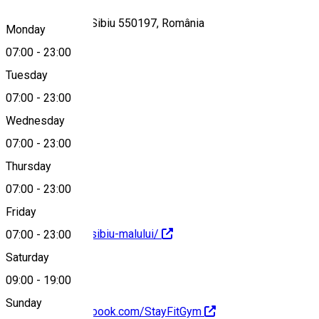
Strada Malului 8, Sibiu 550197, România
Monday
07:00
-
23:00
Tuesday
Map
07:00
-
23:00
Wednesday
07:00
-
23:00
0212220728
Thursday
07:00
-
23:00
Friday
https://stayfit.ro/sibiu-malului/
07:00
-
23:00
Saturday
09:00
-
19:00
Sunday
https://www.facebook.com/StayFitGym