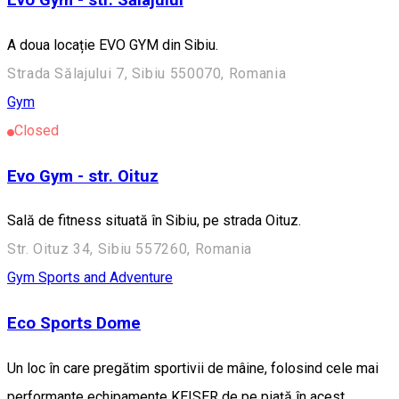
Evo Gym - str. Sălajului
A doua locație EVO GYM din Sibiu.
Strada Sălajului 7, Sibiu 550070, Romania
Gym
Closed
Evo Gym - str. Oituz
Sală de fitness situată în Sibiu, pe strada Oituz.
Str. Oituz 34, Sibiu 557260, Romania
Gym
Sports and Adventure
Eco Sports Dome
Un loc în care pregătim sportivii de mâine, folosind cele mai
performante echipamente KEISER de pe piață în acest