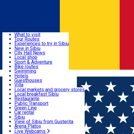
Sign In
Sign Up Free
Discover
What to visit
Tour Routes
Useful info
Experiences to try in Sibiu
Podcast
New in Sibiu
Culture
City Hall News
Activities & Adventure
Museums
Local shop
Churches
Sibiu artisans
Sport & Adventure
Parks, Zoo
Sibiul Verde
Bike routes
Accommodation
County of Sibiu
Public services
Swimming
Română
Education
Riding
Hotels
How do I get to Sibiu
Indoor activities
Guesthouses
Food, Drinks & Nightlife
Tourist Info
Loc de joacă indoor
Villa
Tour Guides
Loc de joacă outdoor
Hostels
Local markets and grocery stores
Guided tours
Ski
Motel
Local breakfast Sibiu
Transport & Parking
Publicații locale
Ice skating
Camping
Restaurante
Beauty salons
Yoga
Renting rooms
Pizza
Public Transport
Rooms for rent
Fast Food
Green Line
Live Webcams
Accommodation outside Sibiu
Coffee
Car rental
Sweets
Rent a bike
Sibiu
Pub, Bar
Scooter rentals
View of Sibiu from Gusterita
Night clubs
Taxi
Arena Platoș
Bakeries
Ride Sharing
Live Webcams
Home
Gym
Stay Fit Gym (str. Malului)