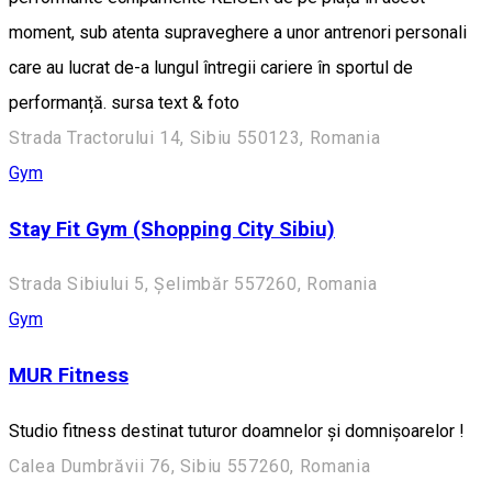
moment, sub atenta supraveghere a unor antrenori personali
care au lucrat de-a lungul întregii cariere în sportul de
performanță. sursa text & foto
Strada Tractorului 14, Sibiu 550123, Romania
Gym
Stay Fit Gym (Shopping City Sibiu)
Strada Sibiului 5, Șelimbăr 557260, Romania
Gym
MUR Fitness
Studio fitness destinat tuturor doamnelor și domnișoarelor !
Calea Dumbrăvii 76, Sibiu 557260, Romania