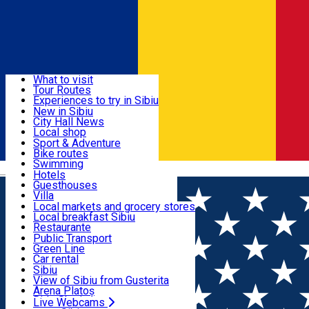
Sign In
Sign Up Free
Discover
What to visit
Tour Routes
Useful info
Experiences to try in Sibiu
Podcast
New in Sibiu
Culture
City Hall News
Activities & Adventure
Museums
Local shop
Churches
Sibiu artisans
Sport & Adventure
Parks, Zoo
Sibiul Verde
Bike routes
Accommodation
County of Sibiu
Public services
Swimming
Română
Education
Riding
Hotels
How do I get to Sibiu
Indoor activities
Guesthouses
Food, Drinks & Nightlife
Tourist Info
Loc de joacă indoor
Villa
Tour Guides
Loc de joacă outdoor
Hostels
Local markets and grocery stores
Guided tours
Ski
Motel
Local breakfast Sibiu
Transport & Parking
Publicații locale
Ice skating
Camping
Restaurante
Beauty salons
Yoga
Renting rooms
Pizza
Public Transport
Rooms for rent
Fast Food
Green Line
Live Webcams
Accommodation outside Sibiu
Coffee
Car rental
Sweets
Rent a bike
Sibiu
Pub, Bar
Scooter rentals
View of Sibiu from Gusterita
Night clubs
Taxi
Arena Platoș
Bakeries
Ride Sharing
Live Webcams
Home
Parking ticket spot
Strada 9 mai, nr. 20 -