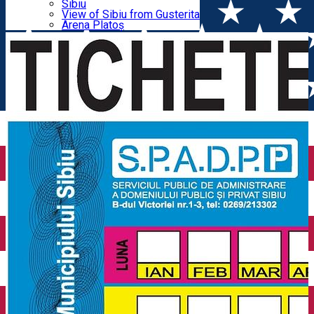
Parking tickets
Sibiu
Parking places
View of Sibiu from Gusterita
magazin telefoane
Electric vehicle charging points
Arena Platoș