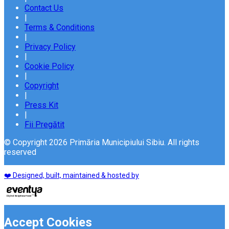
Contact Us
|
Terms & Conditions
|
Privacy Policy
|
Cookie Policy
|
Copyright
|
Press Kit
|
Fii Pregătit
© Copyright 2026 Primăria Municipiului Sibiu. All rights
reserved
❤️ Designed, built, maintained & hosted by
Accept Cookies