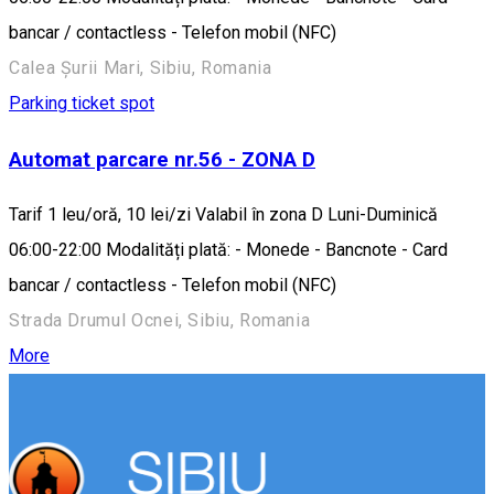
bancar / contactless - Telefon mobil (NFC)
Calea Șurii Mari, Sibiu, Romania
Parking ticket spot
Automat parcare nr.56 - ZONA D
Tarif 1 leu/oră, 10 lei/zi Valabil în zona D Luni-Duminică
06:00-22:00 Modalități plată: - Monede - Bancnote - Card
bancar / contactless - Telefon mobil (NFC)
Strada Drumul Ocnei, Sibiu, Romania
More