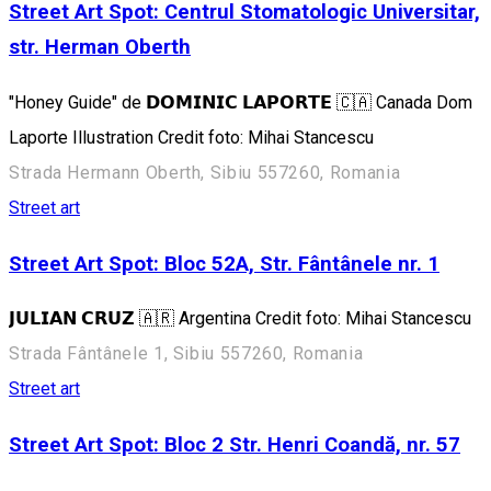
Street Art Spot: Centrul Stomatologic Universitar,
str. Herman Oberth
"Honey Guide" de 𝗗𝗢𝗠𝗜𝗡𝗜𝗖 𝗟𝗔𝗣𝗢𝗥𝗧𝗘 🇨🇦 Canada Dom
Laporte Illustration Credit foto: Mihai Stancescu
Strada Hermann Oberth, Sibiu 557260, Romania
Street art
Street Art Spot: Bloc 52A, Str. Fântânele nr. 1
𝗝𝗨𝗟𝗜𝗔𝗡 𝗖𝗥𝗨𝗭 🇦🇷 Argentina Credit foto: Mihai Stancescu
Strada Fântânele 1, Sibiu 557260, Romania
Street art
Street Art Spot: Bloc 2 Str. Henri Coandă, nr. 57