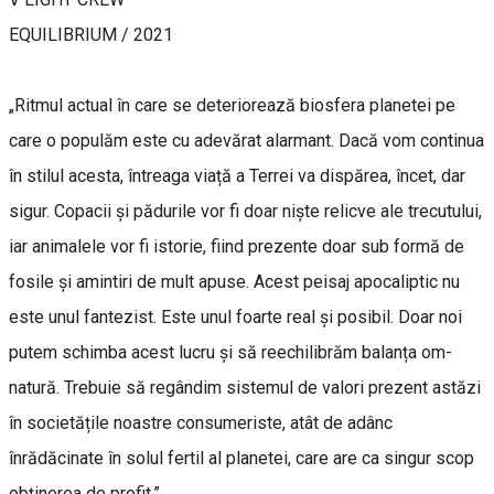
EQUILIBRIUM / 2021
„Ritmul actual în care se deteriorează biosfera planetei pe
care o populăm este cu adevărat alarmant. Dacă vom continua
în stilul acesta, întreaga viață a Terrei va dispărea, încet, dar
sigur. Copacii și pădurile vor fi doar niște relicve ale trecutului,
iar animalele vor fi istorie, fiind prezente doar sub formă de
fosile și amintiri de mult apuse. Acest peisaj apocaliptic nu
este unul fantezist. Este unul foarte real și posibil. Doar noi
putem schimba acest lucru și să reechilibrăm balanța om-
natură. Trebuie să regândim sistemul de valori prezent astăzi
în societățile noastre consumeriste, atât de adânc
înrădăcinate în solul fertil al planetei, care are ca singur scop
obținerea de profit.”