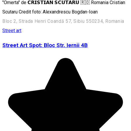
"Omerta" de 𝗖𝗥𝗜𝗦𝗧𝗜𝗔𝗡 𝗦𝗖𝗨𝗧𝗔𝗥𝗨 🇷🇴 Romania Cristian
Scutaru Credit foto: Alexandrescu Bogdan-Ioan
Bloc 2, Strada Henri Coandă 57, Sibiu 550234, Romania
Street art
Street Art Spot: Bloc Str. Iernii 4B