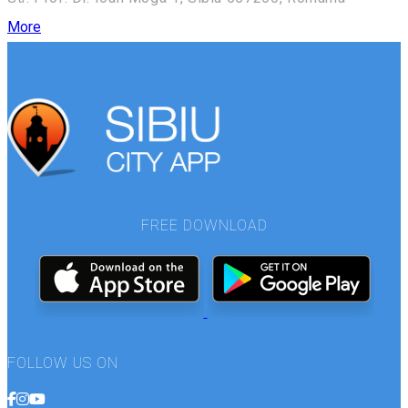
More
FREE DOWNLOAD
FOLLOW US ON