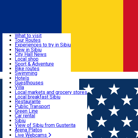
Sign In
Sign Up Free
Discover
What to visit
Tour Routes
Useful info
Experiences to try in Sibiu
Podcast
New in Sibiu
Culture
City Hall News
Activities & Adventure
Museums
Local shop
Churches
Sibiu artisans
Sport & Adventure
Parks, Zoo
Sibiul Verde
Bike routes
Accommodation
County of Sibiu
Public services
Swimming
Română
Education
Riding
Hotels
How do I get to Sibiu
Indoor activities
Guesthouses
Food, Drinks & Nightlife
Tourist Info
Loc de joacă indoor
Villa
Tour Guides
Loc de joacă outdoor
Hostels
Local markets and grocery stores
Guided tours
Ski
Motel
Local breakfast Sibiu
Transport & Parking
Publicații locale
Ice skating
Camping
Restaurante
Beauty salons
Yoga
Renting rooms
Pizza
Public Transport
Rooms for rent
Fast Food
Green Line
Live Webcams
Accommodation outside Sibiu
Coffee
Car rental
Sweets
Rent a bike
Sibiu
Pub, Bar
Scooter rentals
View of Sibiu from Gusterita
Night clubs
Taxi
Arena Platoș
Bakeries
Ride Sharing
Live Webcams
Home
Street art
🆕 Street Art Spot: str. Metalurgiștilor,