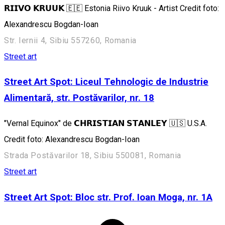
𝗥𝗜𝗜𝗩𝗢 𝗞𝗥𝗨𝗨𝗞 🇪🇪 Estonia Riivo Kruuk - Artist Credit foto:
Alexandrescu Bogdan-Ioan
Str. Iernii 4, Sibiu 557260, Romania
Street art
Street Art Spot: Liceul Tehnologic de Industrie
Alimentară, str. Postăvarilor, nr. 18
"Vernal Equinox" de 𝗖𝗛𝗥𝗜𝗦𝗧𝗜𝗔𝗡 𝗦𝗧𝗔𝗡𝗟𝗘𝗬 🇺🇸 U.S.A.
Credit foto: Alexandrescu Bogdan-Ioan
Strada Postăvarilor 18, Sibiu 550081, Romania
Street art
Street Art Spot: Bloc str. Prof. Ioan Moga, nr. 1A