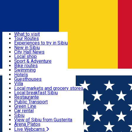
Sign In
Sign Up Free
Discover
What to visit
Tour Routes
Useful info
Experiences to try in Sibiu
Podcast
New in Sibiu
Culture
City Hall News
Activities & Adventure
Museums
Local shop
Churches
Sibiu artisans
Sport & Adventure
Parks, Zoo
Sibiul Verde
Bike routes
Accommodation
County of Sibiu
Public services
Swimming
Română
Education
Riding
Hotels
How do I get to Sibiu
Indoor activities
Guesthouses
Food, Drinks & Nightlife
Tourist Info
Loc de joacă indoor
Villa
Tour Guides
Loc de joacă outdoor
Hostels
Local markets and grocery stores
Guided tours
Ski
Motel
Local breakfast Sibiu
Transport & Parking
Publicații locale
Ice skating
Camping
Restaurante
Beauty salons
Yoga
Renting rooms
Pizza
Public Transport
Rooms for rent
Fast Food
Green Line
Live Webcams
Accommodation outside Sibiu
Coffee
Car rental
Sweets
Rent a bike
Sibiu
Pub, Bar
Scooter rentals
View of Sibiu from Gusterita
Night clubs
Taxi
Arena Platoș
Bakeries
Ride Sharing
Live Webcams
Home
News Tursib Sibiu
Tombola client fidel Tursib