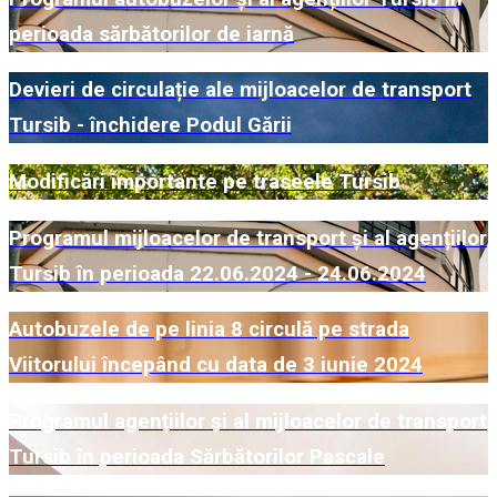
perioada sărbătorilor de iarnă
Devieri de circulație ale mijloacelor de transport
Tursib - închidere Podul Gării
Modificări importante pe traseele Tursib
Programul mijloacelor de transport și al agențiilor
Tursib în perioada 22.06.2024 - 24.06.2024
Autobuzele de pe linia 8 circulă pe strada
Viitorului începând cu data de 3 iunie 2024
Programul agențiilor și al mijloacelor de transport
Tursib în perioada Sărbătorilor Pascale