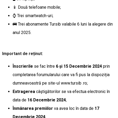
📱 Două telefoane mobile;
⌚ Trei smartwatch-uri;
🚌 Trei abonamente Tursib valabile 6 luni la alegere din
anul 2025.
Important de reținut:
Înscrierile
se fac între
6 și 15 Decembrie 2024
prin
completarea forumularului care va fi pus la dispoziția
dumneavoastră pe site-ul www.tursib .ro;
Extragerea
câştigătorilor se va efectua electronic în
data de
16 Decembrie 2024
;
Înmânarea premiilor
va avea loc în data de
17
Decembrie 2024
;