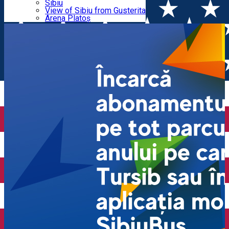
Parking tickets
Sibiu
Parking places
View of Sibiu from Gusterita
2024
Electric vehicle charging points
Arena Platoș