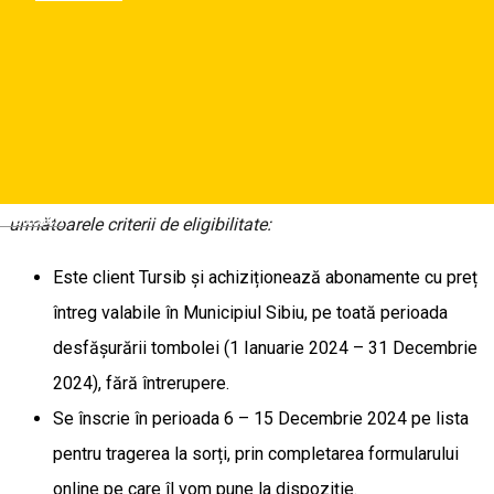
abonamente cu preț întreg valabile în Municipiul Sibiu, pe
întreaga perioadă a tombolei (1 Ianuarie 2024 - 31 Decembrie
2024), fără întrerupere.
Cine poate participa tombolă?
Orice persoană fizică care îndeplinește cumulativ
Deutsch
următoarele criterii de eligibilitate:
Este client Tursib și achiziționează abonamente cu preț
întreg valabile în Municipiul Sibiu, pe toată perioada
desfășurării tombolei (1 Ianuarie 2024 – 31 Decembrie
2024), fără întrerupere.
Se înscrie în perioada 6 – 15 Decembrie 2024 pe lista
pentru tragerea la sorți, prin completarea formularului
online pe care îl vom pune la dispoziție.