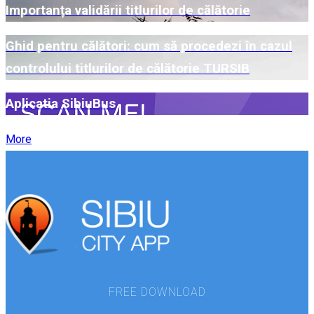
Importanța validării titlurilor de călătorie
Ghid pentru călători: cum să procedezi în cazul
controlului titlurilor de călătorie TURSIB
Aplicatia SibiuBus
More
FREE DOWNLOAD