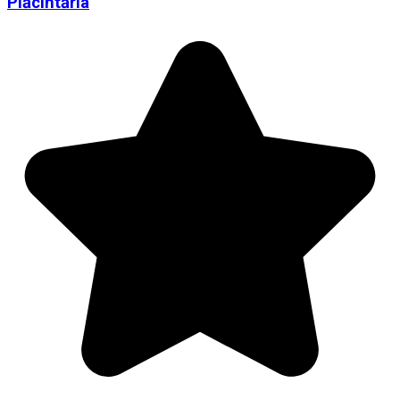
Plăcintăria