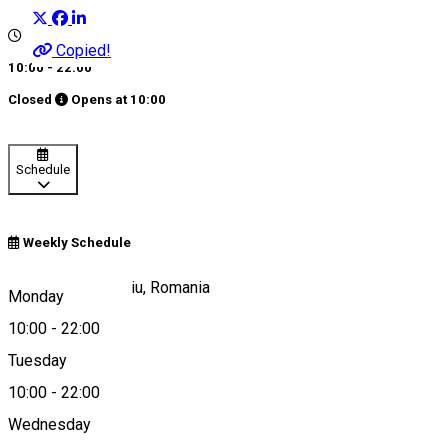
Copied!
10:00 - 22:00
Closed
Opens at
10:00
Schedule
Weekly Schedule
Strada Lector, Sibiu, Romania
Monday
10:00
-
22:00
Tuesday
Map
10:00
-
22:00
Wednesday