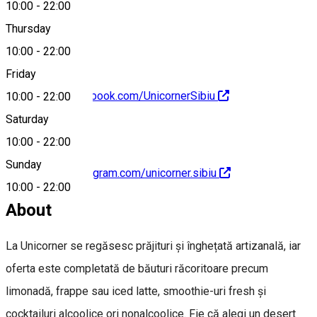
10:00
-
22:00
0748340070
Thursday
10:00
-
22:00
Friday
https://www.facebook.com/UnicornerSibiu
10:00
-
22:00
Saturday
10:00
-
22:00
Sunday
https://www.instagram.com/unicorner.sibiu
10:00
-
22:00
About
La Unicorner se regăsesc prăjituri și înghețată artizanală, iar
oferta este completată de băuturi răcoritoare precum
limonadă, frappe sau iced latte, smoothie-uri fresh și
cocktailuri alcoolice ori nonalcoolice. Fie că alegi un desert