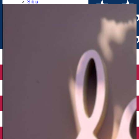
Parking tickets
Sibiu
Parking places
View of Sibiu from Gusterita
Electric vehicle charging points
Arena Platoș