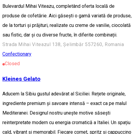
Bulevardul Mihai Viteazu, completând oferta locală de
produse de cofetărie. Aici găsești o gamă variată de produse,
de la torturi și prăjituri, realizate cu creme de vanilie, ciocolată
sau fistic, dar și cu diverse fructe, în diferite combinații.
Strada Mihai Viteazul 138, Șelimbăr 557260, Romania
Confectionary
Closed
Kleines Gelato
Aducem la Sibiu gustul adevărat al Siciliei. Rețete originale,
ingrediente premium și savoare intensă – exact ca pe malul
Mediteranei. Designul nostru unește motive săsești
reinterpretate modern cu energia cromatică a Italiei. Un spațiu
cald, vibrant și memorabil. Fiecare cornet, spritz și cappuccino