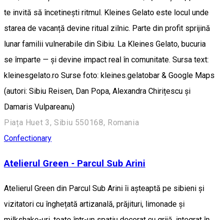
te invită să încetinești ritmul. Kleines Gelato este locul unde
starea de vacanță devine ritual zilnic. Parte din profit sprijină
lunar familii vulnerabile din Sibiu. La Kleines Gelato, bucuria
se împarte — și devine impact real în comunitate. Sursa text:
kleinesgelato.ro Surse foto: kleines.gelatobar & Google Maps
(autori: Sibiu Reisen, Dan Popa, Alexandra Chirițescu și
Damaris Vulpareanu)
Piața Huet 3, Sibiu 550168, Romania
Confectionary
Atelierul Green - Parcul Sub Arini
Atelierul Green din Parcul Sub Arini îi așteaptă pe sibieni și
vizitatori cu înghețată artizanală, prăjituri, limonade și
milkshake-uri, toate într-un spațiu decorat cu grijă, integrat în