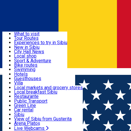
Sign In
Sign Up Free
Discover
What to visit
Tour Routes
Useful info
Experiences to try in Sibiu
Podcast
New in Sibiu
Culture
City Hall News
Activities & Adventure
Museums
Local shop
Churches
Sibiu artisans
Sport & Adventure
Parks, Zoo
Sibiul Verde
Bike routes
Accommodation
County of Sibiu
Public services
Swimming
Română
Education
Riding
Hotels
How do I get to Sibiu
Indoor activities
Guesthouses
Food, Drinks & Nightlife
Tourist Info
Loc de joacă indoor
Villa
Tour Guides
Loc de joacă outdoor
Hostels
Local markets and grocery stores
Guided tours
Ski
Motel
Local breakfast Sibiu
Transport & Parking
Publicații locale
Ice skating
Camping
Restaurante
Beauty salons
Yoga
Renting rooms
Pizza
Public Transport
Rooms for rent
Fast Food
Green Line
Live Webcams
Accommodation outside Sibiu
Coffee
Car rental
Sweets
Rent a bike
Sibiu
Pub, Bar
Scooter rentals
View of Sibiu from Gusterita
Night clubs
Taxi
Arena Platoș
Bakeries
Ride Sharing
Live Webcams
Home
Confectionary
Unicorner - Promenada Mall