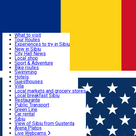
Sign In
Sign Up Free
Discover
What to visit
Tour Routes
Useful info
Experiences to try in Sibiu
Podcast
New in Sibiu
Culture
City Hall News
Activities & Adventure
Museums
Local shop
Churches
Sibiu artisans
Sport & Adventure
Parks, Zoo
Sibiul Verde
Bike routes
Accommodation
County of Sibiu
Public services
Swimming
Română
Education
Riding
Hotels
How do I get to Sibiu
Indoor activities
Guesthouses
Food, Drinks & Nightlife
Tourist Info
Loc de joacă indoor
Villa
Tour Guides
Loc de joacă outdoor
Hostels
Local markets and grocery stores
Guided tours
Ski
Motel
Local breakfast Sibiu
Transport & Parking
Publicații locale
Ice skating
Camping
Restaurante
Beauty salons
Yoga
Renting rooms
Pizza
Public Transport
Rooms for rent
Fast Food
Green Line
Live Webcams
Accommodation outside Sibiu
Coffee
Car rental
Sweets
Rent a bike
Sibiu
Pub, Bar
Scooter rentals
View of Sibiu from Gusterita
Night clubs
Taxi
Arena Platoș
Bakeries
Ride Sharing
Live Webcams
Home
Event organizer
Sibiu Challenge