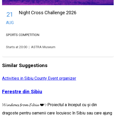
Night Cross Challenge 2026
21
AUG
SPORTS COMPETITION
Starts at 20:00
|
ASTRA Museum
Similar Suggestions
Activities in Sibiu County
Event organizer
Ferestre din Sibiu
𝓦𝓲𝓷𝓭𝓸𝔀𝓼 𝓯𝓻𝓸𝓶 𝓢𝓲𝓫𝓲𝓾 ❤️✨Proiectul a început cu și din
dragoste pentru oamenii care locuiesc în Sibiu sau care ajung