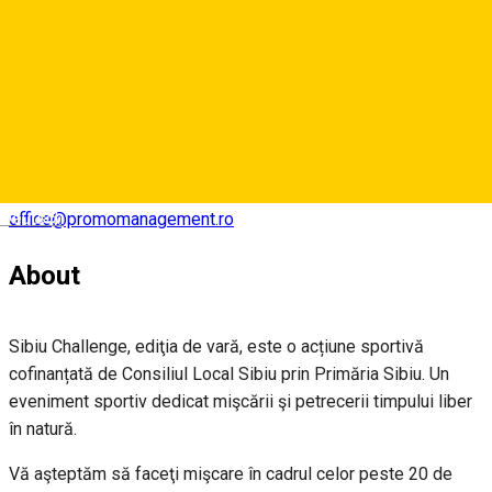
Romania
Map
Deutsch
office@promomanagement.ro
About
Sibiu Challenge, ediţia de vară, este o acțiune sportivă
cofinanțată de Consiliul Local Sibiu prin Primăria Sibiu. Un
eveniment sportiv dedicat mişcării şi petrecerii timpului liber
în natură.
Vă aşteptăm să faceţi mişcare în cadrul celor peste 20 de