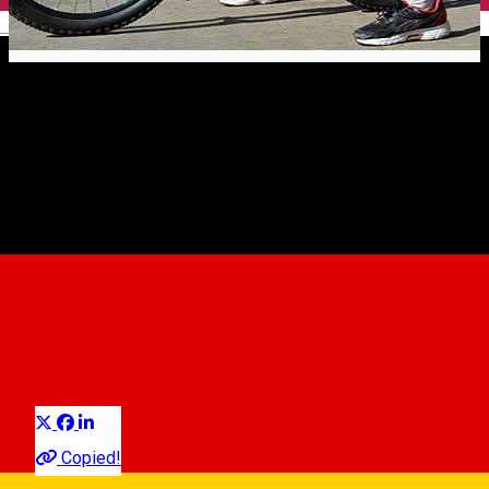
English
Sibiu Challenge
Event organizer
Distribuie
Copied!