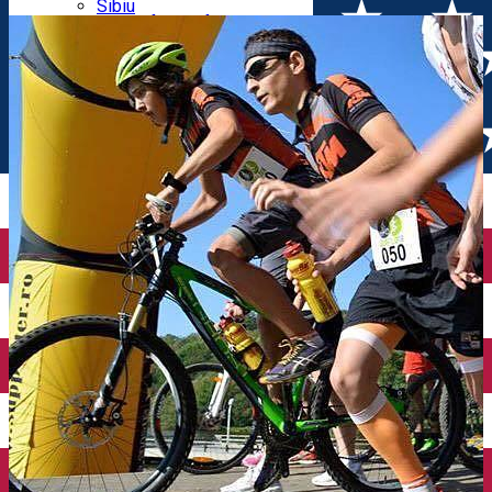
Parking tickets
Sibiu
Parking places
View of Sibiu from Gusterita
Electric vehicle charging points
Arena Platoș