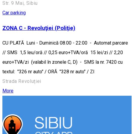
Str. 9 Mai, Sibiu
Car parking
ZONA C - Revoluţiei (Poliţie)
CU PLATĂ Luni - Duminică 08.00 - 22:00 - Automat parcare
// SMS 1,5 leu/oră // 0,25 euro+TVA/oră 15 lei/zi // 2,20
euro+TVA/zi (valabil în zonele C, D) - SMS la nr. 7420 cu
textul: "326 nr auto" / ORĂ "328 nr auto" / ZI
Strada Revoluției
More