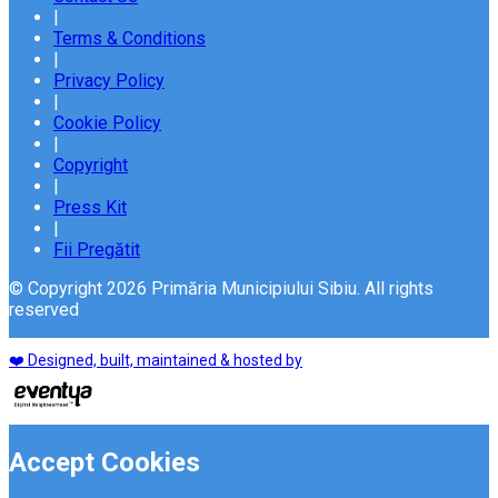
|
Terms & Conditions
|
Privacy Policy
|
Cookie Policy
|
Copyright
|
Press Kit
|
Fii Pregătit
© Copyright 2026 Primăria Municipiului Sibiu. All rights
reserved
❤️ Designed, built, maintained & hosted by
Accept Cookies