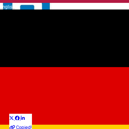
English
ZONA C - str. Constantin
Noica (tronson str. Revoluției
- str. Costache Negruzzi) - 76
locuri
Car parking
Distribuie
Copied!