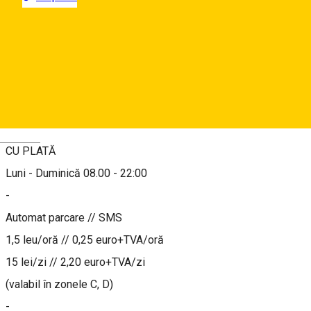
Sibiu, Romania
Map
About
Deutsch
CU PLATĂ
Luni - Duminică 08.00 - 22:00
-
Automat parcare // SMS
1,5 leu/oră // 0,25 euro+TVA/oră
15 lei/zi // 2,20 euro+TVA/zi
(valabil în zonele C, D)
-