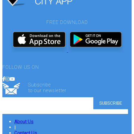
FREE DOWNLOAD
FOLLOW US ON
Subscribe
to our newsletter
About Us
|
Contact Us