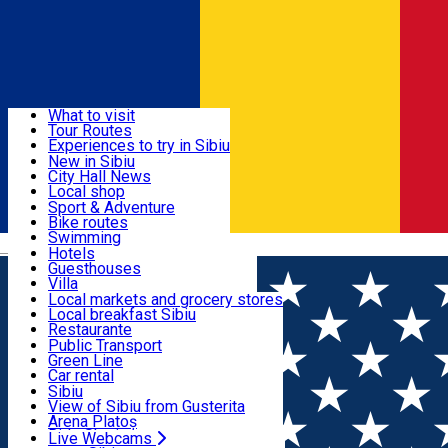
Sign In
Sign Up Free
Discover
What to visit
Tour Routes
Useful info
Experiences to try in Sibiu
Podcast
New in Sibiu
Culture
City Hall News
Activities & Adventure
Museums
Local shop
Churches
Sibiu artisans
Sport & Adventure
Parks, Zoo
Sibiul Verde
Bike routes
Accommodation
County of Sibiu
Public services
Swimming
Română
Education
Riding
Hotels
How do I get to Sibiu
Indoor activities
Guesthouses
Food, Drinks & Nightlife
Tourist Info
Loc de joacă indoor
Villa
Tour Guides
Loc de joacă outdoor
Hostels
Local markets and grocery stores
Guided tours
Ski
Motel
Local breakfast Sibiu
Transport & Parking
Publicații locale
Ice skating
Camping
Restaurante
Beauty salons
Yoga
Renting rooms
Pizza
Public Transport
Rooms for rent
Fast Food
Green Line
Live Webcams
Accommodation outside Sibiu
Coffee
Car rental
Sweets
Rent a bike
Sibiu
Pub, Bar
Scooter rentals
View of Sibiu from Gusterita
Night clubs
Taxi
Arena Platoș
Bakeries
Ride Sharing
Live Webcams
Home
Car parking
ZONA C - str. Constantin Noica