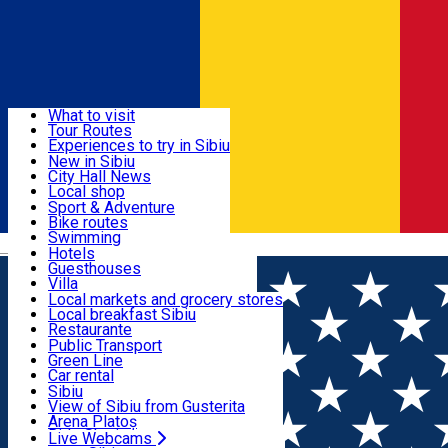
Sign In
Sign Up Free
Discover
What to visit
Tour Routes
Useful info
Experiences to try in Sibiu
Podcast
New in Sibiu
Culture
City Hall News
Activities & Adventure
Museums
Local shop
Churches
Sibiu artisans
Sport & Adventure
Parks, Zoo
Sibiul Verde
Bike routes
Accommodation
County of Sibiu
Public services
Swimming
Română
Education
Riding
Hotels
How do I get to Sibiu
Indoor activities
Guesthouses
Food, Drinks & Nightlife
Tourist Info
Loc de joacă indoor
Villa
Tour Guides
Loc de joacă outdoor
Hostels
Local markets and grocery stores
Guided tours
Ski
Motel
Local breakfast Sibiu
Transport & Parking
Publicații locale
Ice skating
Camping
Restaurante
Beauty salons
Yoga
Renting rooms
Pizza
Public Transport
Rooms for rent
Fast Food
Green Line
Live Webcams
Accommodation outside Sibiu
Coffee
Car rental
Sweets
Rent a bike
Sibiu
Pub, Bar
Scooter rentals
View of Sibiu from Gusterita
Night clubs
Taxi
Arena Platoș
Bakeries
Ride Sharing
Live Webcams
Home
Bicycle parking rack
Rastel pentru biciclete cu