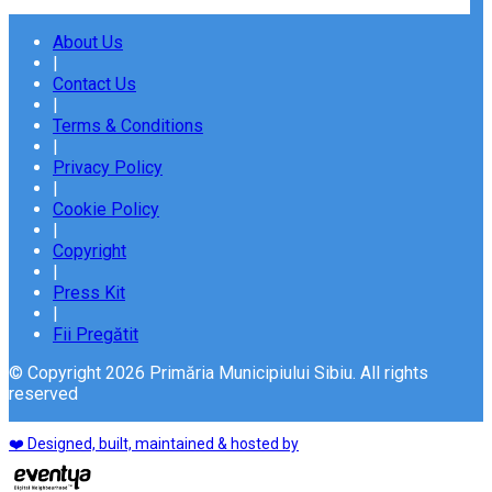
About Us
|
Contact Us
|
Terms & Conditions
|
Privacy Policy
|
Cookie Policy
|
Copyright
|
Press Kit
|
Fii Pregătit
© Copyright 2026 Primăria Municipiului Sibiu. All rights
reserved
❤️ Designed, built, maintained & hosted by