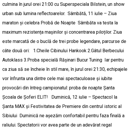
culmina în jurul orei 21:00 cu Superspeciala Bilstein, un show
urban sub lumina reflectoarelor. ​Sâmbătă, 11 iulie – Ziua
maraton și celebra Probă de Noapte ​Sâmbăta va testa la
maximum rezistența mașinilor și concentrarea piloților. Ziua
este marcată de o buclă de trei probe legendare, parcurse de
câte două ori: 1.​Cheile Cibinului Hankook 2.​Gâtul Berbecului
Autoklass 3.Proba specială Rășinari Bucur Tuning ​Iar pentru
ca ziua să se încheie în stil mare, în jurul orei 21:30, echipajele
vor înfrunta una dintre cele mai spectaculoase și iubite
provocări din întreg campionatul: proba de noapte Șanta
Școala de Șoferi ELIT! ​Duminică, 12 iulie – Spectacol la
Șanta MAX și Festivitatea de Premiere din centrul istoric al
Sibiului ​Duminică ne așezăm confortabil pentru faza finală a
raliului. Spectatorii vor avea parte de un adevărat regal