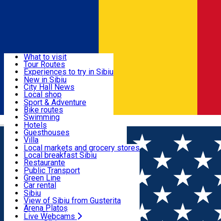
Sign In
Sign Up Free
Discover
What to visit
Tour Routes
Useful info
Experiences to try in Sibiu
Podcast
New in Sibiu
Culture
City Hall News
Activities & Adventure
Museums
Local shop
Churches
Sibiu artisans
Sport & Adventure
Parks, Zoo
Sibiul Verde
Bike routes
Accommodation
County of Sibiu
Public services
Swimming
Română
Education
Riding
Hotels
How do I get to Sibiu
Indoor activities
Guesthouses
Food, Drinks & Nightlife
Tourist Info
Loc de joacă indoor
Villa
Tour Guides
Loc de joacă outdoor
Hostels
Local markets and grocery stores
Guided tours
Ski
Motel
Local breakfast Sibiu
Transport & Parking
Publicații locale
Ice skating
Camping
Restaurante
Beauty salons
Yoga
Renting rooms
Pizza
Public Transport
Rooms for rent
Fast Food
Green Line
Live Webcams
Accommodation outside Sibiu
Coffee
Car rental
Sweets
Rent a bike
Sibiu
Pub, Bar
Scooter rentals
View of Sibiu from Gusterita
Night clubs
Taxi
Arena Platoș
Bakeries
Ride Sharing
Live Webcams
Home
Activities in Sibiu County
Thyme Events