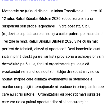
Motoarele se (re)aud din nou în inima Transilvaniei! Între 10-
12 iulie, Raliul Sibiului Bilstein 2026 aduce adrenalina și
suspansul prin probe legendare! ​Vara aceasta, Sibiul
(re)devine capitala adrenalinei și a cailor putere pe macadam!
Trei zile la rând, Raliul Sibiului Bilstein 2026 vine cu un mix
perfect de tehnică, viteză și spectacol! Deși înscrierile sunt
încă în plină desfășurare, iar lista provizorie a echipajelor va fi
dezvăluită pe 6 iulie, fanii și organizatorii știu deja că
weekendul va fi unul de neuitat! ​Ediția din acest an vine cu
noutăți majore care aliniază evenimentul la standardele
marilor competiții internaționale și readuce în prim-plan trasee
care au scris istorie. Organizatorii au pregătit mari surprize
care vor ridica pulsul spectatorilor și al concurenților