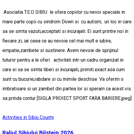
Asociatia T.E.O SIBIU le ofera copiilor cu nevoi speciale in
mare parte copii cu sindrom Down si cu autism, un loc in care
sa se simta vazuti,acceptati si incurajati. Ei sunt printre noi in
fiecare zi, iar ceea ce au nevoie cel mai mult e iubire,
empatie,zambete si sustinere. Avem nevoie de sprijinul
tuturor pentru a le oferi activitati intr-un cadru organizat in
care ei sa se simta liberi si incurajati, primiti exact asa cum
sunt cu bucurie,rabdare si cu inimile deschise. Va oferim o
imbratisare si un zambet din partea lor si speram ca acest vis
sa prinda contur [SIGLA PROIECT SPORT FARA BARIERE.jpeg]
Activities in Sibiu County
Raliul Sibiului Bilstein 2026