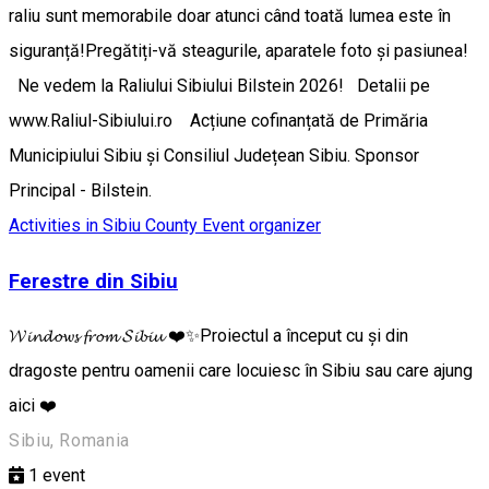
raliu sunt memorabile doar atunci când toată lumea este în
siguranță! ​Pregătiți-vă steagurile, aparatele foto și pasiunea!
Ne vedem la Raliului Sibiului Bilstein 2026! Detalii pe
www.Raliul-Sibiului.ro Acțiune cofinanțată de Primăria
Municipiului Sibiu și Consiliul Județean Sibiu. Sponsor
Principal - Bilstein.
Activities in Sibiu County
Event organizer
Ferestre din Sibiu
𝓦𝓲𝓷𝓭𝓸𝔀𝓼 𝓯𝓻𝓸𝓶 𝓢𝓲𝓫𝓲𝓾 ❤️✨Proiectul a început cu și din
dragoste pentru oamenii care locuiesc în Sibiu sau care ajung
aici ❤️
Sibiu, Romania
1
event