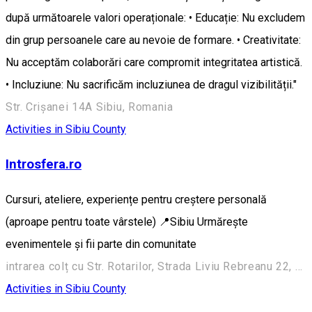
după următoarele valori operaționale: • Educație: Nu excludem
din grup persoanele care au nevoie de formare. • Creativitate:
Nu acceptăm colaborări care compromit integritatea artistică.
• Incluziune: Nu sacrificăm incluziunea de dragul vizibilității."
Str. Crișanei 14A Sibiu, Romania
Activities in Sibiu County
Introsfera.ro
Cursuri, ateliere, experiențe pentru creștere personală
(aproape pentru toate vârstele) 📍Sibiu Urmărește
evenimentele și fii parte din comunitate
intrarea colț cu Str. Rotarilor, Strada Liviu Rebreanu 22, Sibiu 550256, România
Activities in Sibiu County