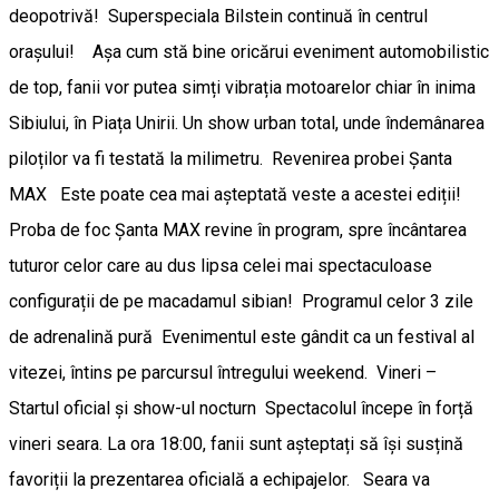
deopotrivă! ​Superspeciala Bilstein continuă în centrul
orașului! Așa cum stă bine oricărui eveniment automobilistic
de top, fanii vor putea simți vibrația motoarelor chiar în inima
Sibiului, în Piața Unirii. Un show urban total, unde îndemânarea
piloților va fi testată la milimetru. ​Revenirea probei Șanta
MAX Este poate cea mai așteptată veste a acestei ediții!
Proba de foc Șanta MAX revine în program, spre încântarea
tuturor celor care au dus lipsa celei mai spectaculoase
configurații de pe macadamul sibian! ​Programul celor 3 zile
de adrenalină pură ​Evenimentul este gândit ca un festival al
vitezei, întins pe parcursul întregului weekend. ​Vineri –
Startul oficial și show-ul nocturn ​Spectacolul începe în forță
vineri seara. La ora 18:00, fanii sunt așteptați să își susțină
favoriții la prezentarea oficială a echipajelor. Seara va