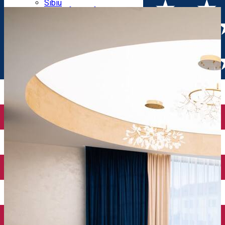
Parking tickets
Sibiu
Parking places
View of Sibiu from Gusterita
Electric vehicle charging points
Arena Platoș