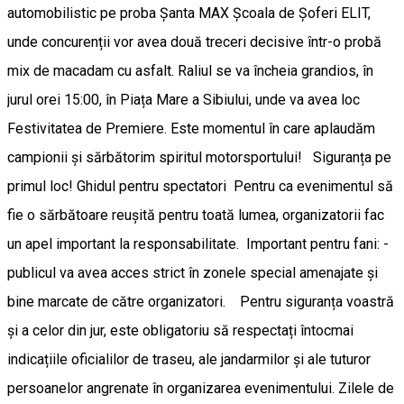
automobilistic pe proba Șanta MAX Școala de Șoferi ELIT,
unde concurenții vor avea două treceri decisive într-o probă
mix de macadam cu asfalt. ​Raliul se va încheia grandios, în
jurul orei 15:00, în Piața Mare a Sibiului, unde va avea loc
Festivitatea de Premiere. Este momentul în care aplaudăm
campionii și sărbătorim spiritul motorsportului! ​Siguranța pe
primul loc! Ghidul pentru spectatori ​Pentru ca evenimentul să
fie o sărbătoare reușită pentru toată lumea, organizatorii fac
un apel important la responsabilitate. ​Important pentru fani: -
publicul va avea acces strict în zonele special amenajate și
bine marcate de către organizatori. Pentru siguranța voastră
și a celor din jur, este obligatoriu să respectați întocmai
indicațiile oficialilor de traseu, ale jandarmilor și ale tuturor
persoanelor angrenate în organizarea evenimentului. Zilele de