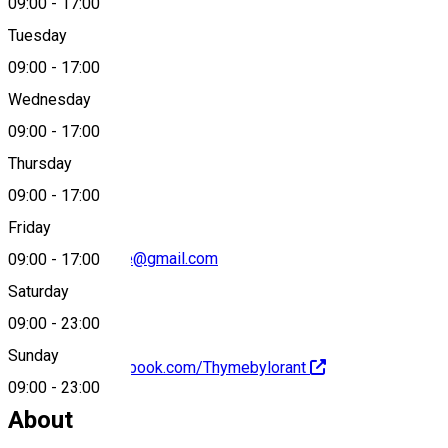
09:00
-
17:00
Tuesday
Map
09:00
-
17:00
Wednesday
09:00
-
17:00
0723563540
Thursday
09:00
-
17:00
Friday
Thymeexperience@gmail.com
09:00
-
17:00
Saturday
09:00
-
23:00
Sunday
https://www.facebook.com/Thymebylorant
09:00
-
23:00
About