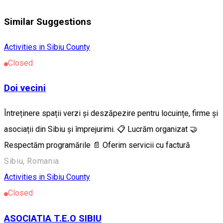
Similar Suggestions
Activities in Sibiu County
Closed
Doi vecini
Întreținere spații verzi și deszăpezire pentru locuințe, firme și
asociații din Sibiu și împrejurimi. 📋 Lucrăm organizat 🤝
Respectăm programările 📄 Oferim servicii cu factură
Sibiu, Romania
Activities in Sibiu County
Closed
ASOCIATIA T.E.O SIBIU