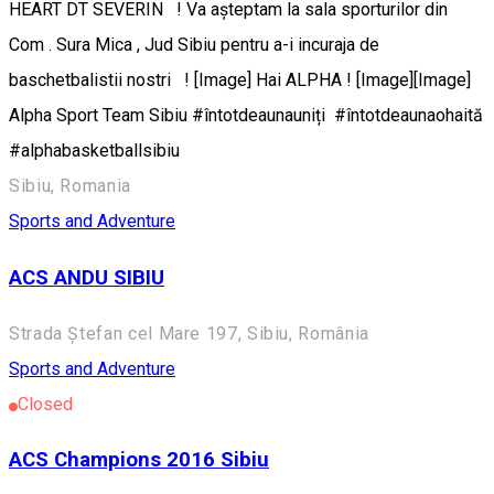
HEART DT SEVERIN ! Va așteptam la sala sporturilor din
Com . Sura Mica , Jud Sibiu pentru a-i incuraja de
baschetbalistii nostri ! [Image] Hai ALPHA ! [Image][Image]
Alpha Sport Team Sibiu #întotdeaunauniți #întotdeaunaohaită
#alphabasketballsibiu
Sibiu, Romania
Sports and Adventure
ACS ANDU SIBIU
Strada Ștefan cel Mare 197, Sibiu, România
Sports and Adventure
Closed
ACS Champions 2016 Sibiu