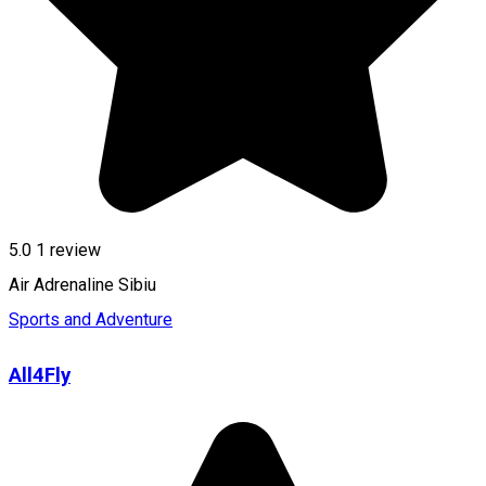
5.0
1 review
Air Adrenaline Sibiu
Sports and Adventure
All4Fly