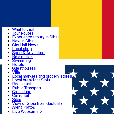
Sign In
Sign Up Free
Discover
What to visit
Tour Routes
Useful info
Experiences to try in Sibiu
Podcast
New in Sibiu
Culture
City Hall News
Activities & Adventure
Museums
Local shop
Churches
Sibiu artisans
Sport & Adventure
Parks, Zoo
Sibiul Verde
Bike routes
Accommodation
County of Sibiu
Public services
Swimming
Română
Education
Riding
Hotels
How do I get to Sibiu
Indoor activities
Guesthouses
Food, Drinks & Nightlife
Tourist Info
Loc de joacă indoor
Villa
Tour Guides
Loc de joacă outdoor
Hostels
Local markets and grocery stores
Guided tours
Ski
Motel
Local breakfast Sibiu
Transport & Parking
Publicații locale
Ice skating
Camping
Restaurante
Beauty salons
Yoga
Renting rooms
Pizza
Public Transport
Rooms for rent
Fast Food
Green Line
Live Webcams
Accommodation outside Sibiu
Coffee
Car rental
Sweets
Rent a bike
Sibiu
Pub, Bar
Scooter rentals
View of Sibiu from Gusterita
Night clubs
Taxi
Arena Platoș
Bakeries
Ride Sharing
Live Webcams
Home
Sports and Adventure