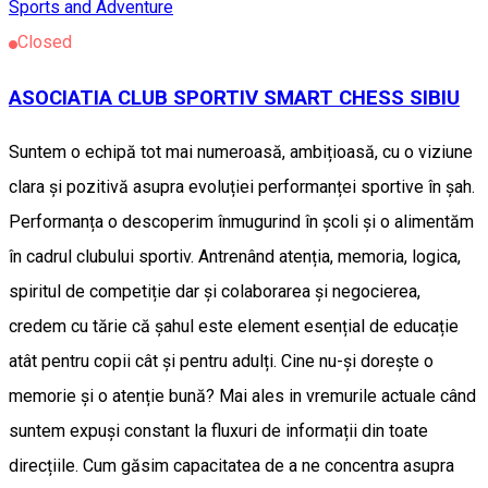
Sports and Adventure
Closed
ASOCIATIA CLUB SPORTIV SMART CHESS SIBIU
Suntem o echipă tot mai numeroasă, ambițioasă, cu o viziune
clara și pozitivă asupra evoluției performanței sportive în șah.
Performanța o descoperim înmugurind în școli și o alimentăm
în cadrul clubului sportiv. Antrenând atenția, memoria, logica,
spiritul de competiție dar și colaborarea și negocierea,
credem cu tărie că șahul este element esențial de educație
atât pentru copii cât și pentru adulți. Cine nu-și dorește o
memorie și o atenție bună? Mai ales in vremurile actuale când
suntem expuși constant la fluxuri de informații din toate
direcțiile. Cum găsim capacitatea de a ne concentra asupra