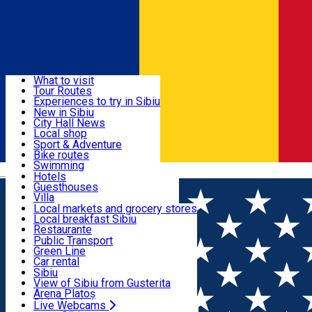
Sign In
Sign Up Free
Discover
What to visit
Tour Routes
Useful info
Experiences to try in Sibiu
Podcast
New in Sibiu
Culture
City Hall News
Activities & Adventure
Museums
Local shop
Churches
Sibiu artisans
Sport & Adventure
Parks, Zoo
Sibiul Verde
Bike routes
Accommodation
County of Sibiu
Public services
Swimming
Română
Education
Riding
Hotels
How do I get to Sibiu
Indoor activities
Guesthouses
Food, Drinks & Nightlife
Tourist Info
Loc de joacă indoor
Villa
Tour Guides
Loc de joacă outdoor
Hostels
Local markets and grocery stores
Guided tours
Ski
Motel
Local breakfast Sibiu
Transport & Parking
Publicații locale
Ice skating
Camping
Restaurante
Beauty salons
Yoga
Renting rooms
Pizza
Public Transport
Rooms for rent
Fast Food
Green Line
Live Webcams
Accommodation outside Sibiu
Coffee
Car rental
Sweets
Rent a bike
Sibiu
Pub, Bar
Scooter rentals
View of Sibiu from Gusterita
Night clubs
Taxi
Arena Platoș
Bakeries
Ride Sharing
Live Webcams
Home
Sports and Adventure