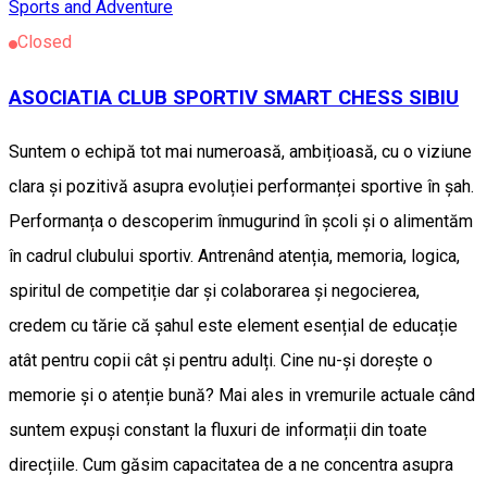
Sports and Adventure
Closed
ASOCIATIA CLUB SPORTIV SMART CHESS SIBIU
Suntem o echipă tot mai numeroasă, ambițioasă, cu o viziune
clara și pozitivă asupra evoluției performanței sportive în șah.
Performanța o descoperim înmugurind în școli și o alimentăm
în cadrul clubului sportiv. Antrenând atenția, memoria, logica,
spiritul de competiție dar și colaborarea și negocierea,
credem cu tărie că șahul este element esențial de educație
atât pentru copii cât și pentru adulți. Cine nu-și dorește o
memorie și o atenție bună? Mai ales in vremurile actuale când
suntem expuși constant la fluxuri de informații din toate
direcțiile. Cum găsim capacitatea de a ne concentra asupra