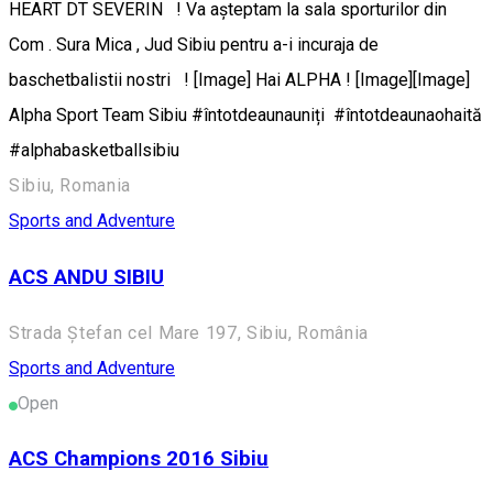
HEART DT SEVERIN ! Va așteptam la sala sporturilor din
Com . Sura Mica , Jud Sibiu pentru a-i incuraja de
baschetbalistii nostri ! [Image] Hai ALPHA ! [Image][Image]
Alpha Sport Team Sibiu #întotdeaunauniți #întotdeaunaohaită
#alphabasketballsibiu
Sibiu, Romania
Sports and Adventure
ACS ANDU SIBIU
Strada Ștefan cel Mare 197, Sibiu, România
Sports and Adventure
Open
ACS Champions 2016 Sibiu