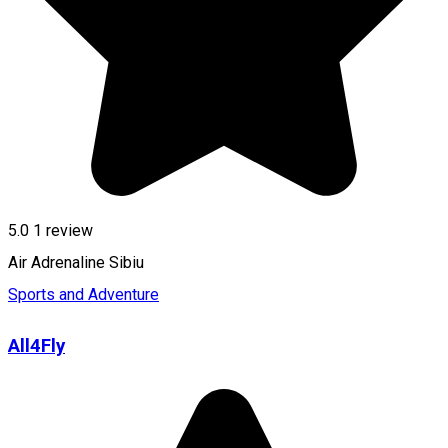
5.0
1 review
Air Adrenaline Sibiu
Sports and Adventure
All4Fly