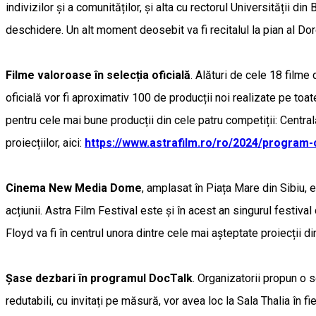
indivizilor și a comunităților, și alta cu rectorul Universității 
deschidere. Un alt moment deosebit va fi recitalul la pian al Dor
Filme valoroase în selecția oficială
. Alături de cele 18 film
oficială vor fi aproximativ 100 de producții noi realizate pe toate
pentru cele mai bune producții din cele patru competiții: Cent
proiecțiilor, aici:
https://www.astrafilm.ro/ro/2024/program-
Cinema New Media Dome
, amplasat în Piața Mare din Sibiu, e
acțiunii. Astra Film Festival este și în acest an singurul festiv
Floyd va fi în centrul unora dintre cele mai așteptate proiecții di
Șase dezbari în programul DocTalk
. Organizatorii propun o 
redutabili, cu invitați pe măsură, vor avea loc la Sala Thalia în