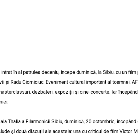
intrat în al patrulea deceniu, începe duminică, la Sibiu, cu un fil
îi și Radu Ciorniciuc. Eveniment cultural important al toamnei, 
 masterclassuri, dezbateri, expoziții și cine-concerte. Iar începâ
niei.
ala Thalia a Filarmonicii Sibiu, duminică, 20 octombrie, începând c
lude și două discuții ale acesteia: una cu criticul de film Victor 