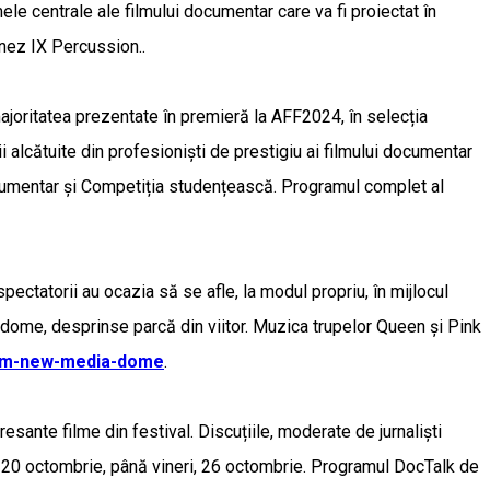
mele centrale ale filmului documentar care va fi proiectat în
onez IX Percussion..
joritatea prezentate în premieră la AFF2024, în selecția
ii alcătuite din profesioniști de prestigiu ai filmului documentar
ocumentar și Competiția studențească. Programul complet al
spectatorii au ocazia să se afle, la modul propriu, în mijlocul
ll-dome, desprinse parcă din viitor. Muzica trupelor Queen și Pink
film-new-media-dome
.
sante filme din festival. Discuțiile, moderate de jurnaliști
uni, 20 octombrie, până vineri, 26 octombrie. Programul DocTalk de