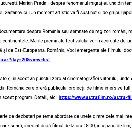
din București, Marian Preda - despre fenomenul migrației, una din te
ei Gaitanovici. ÎUn moment artistic va fi susținut și de grupul jap
e documentare despre România sau semnate de regizori români, ma
 continentele. Marile premii ale festivalului vor fi acordate de jur
rală și de Est-Europeană, România, Voci emergente ale filmului d
orar?day=20&view=list.
ste și în acest an punctul zero al cinematografiei viitorului, unde 
al din România care oferă publicului proiecții de filme imersive fu
n acest program. Detalii, aici:
https://www.astrafilm.ro/astra-
serie de dezbateri pe teme abordate de unele dintre cele mai intere
 fiecare seară, imediat după filmul de la ora 18:00, începând de l