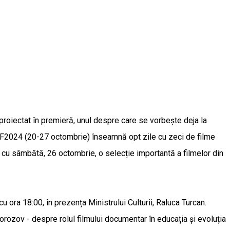
m proiectat în premieră, unul despre care se vorbește deja la
AFF2024 (20-27 octombrie) înseamnă opt zile cu zeci de filme
nd cu sâmbătă, 26 octombrie, o selecție importantă a filmelor din
u ora 18:00, în prezența Ministrului Culturii, Raluca Turcan.
Morozov - despre rolul filmului documentar în educația și evoluția