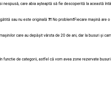
si nespusă, care abia așteaptă să fie descoperită la această întâl
gătită sau nu este originală ❓❗ No problem❗Fiecare mașină are o p
mașinilor care au depășit vârsta de 20 de ani, dar la busuri și cam
în functie de categorii, astfel că vom avea zone rezervate busuril