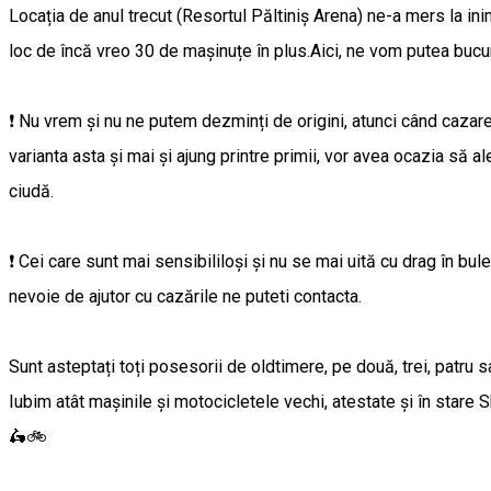
Locația de anul trecut (Resortul Păltiniș Arena) ne-a mers la i
loc de încă vreo 30 de mașinuțe în plus.Aici, ne vom putea bucura
❗ Nu vrem și nu ne putem dezminți de origini, atunci când cazarea
varianta asta și mai și ajung printre primii, vor avea ocazia să a
ciudă.
❗ Cei care sunt mai sensibililoși și nu se mai uită cu drag în bul
nevoie de ajutor cu cazările ne puteti contacta.
Sunt asteptați toți posesorii de oldtimere, pe două, trei, patru s
Iubim atât mașinile și motocicletele vechi, atestate și în stare S
🛵🚲