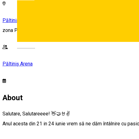
Păltiniș Arena
zona Platos - Poiana Poplacii, DJ106, Păltiniș 550001, Români
Deutsch
Păltiniș Arena
About
Salutare, Salutareeee! 👋🤝🤘✌️
Anul acesta din 21 in 24 iunie vrem să ne dăm întâlnire cu pas