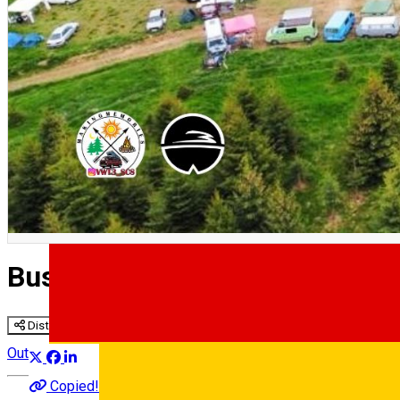
BusStock & Shine 2024
Distribuie
Outside Sibiu
Copied!