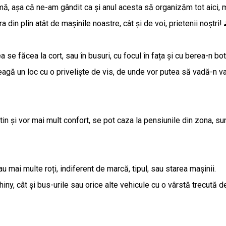
nimă, așa că ne-am gândit ca și anul acesta să organizăm tot aici,
 din plin atât de mașinile noastre, cât și de voi, prietenii noștr
 se făcea la cort, sau în busuri, cu focul în fața și cu berea-n bo
leagă un loc cu o priveliște de vis, de unde vor putea să vadă-n val
etin și vor mai mult confort, se pot caza la pensiunile din zona, su
au mai multe roți, indiferent de marcă, tipul, sau starea mașinii.
hiny, cât și bus-urile sau orice alte vehicule cu o vârstă trecută d