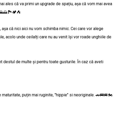
 mai ales că va primi un upgrade de spațiu, așa că vom mai avea
i! 🌄🌅🏞🏕⛺
t, așa că nici aici nu vom schimba nimic. Cei care vor alege
e, acolo unde ceilalți care nu au venit își vor roade unghiile de
nt destul de multe și pentru toate gusturile. În caz că aveti
e maturitate, puțin mai ruginite, "hippie" si neoriginale. 🚗🚌🚐🏍