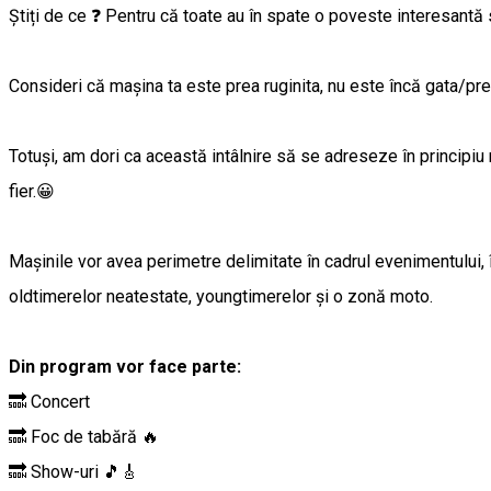
Știți de ce ❓ Pentru că toate au în spate o poveste interesantă 
Consideri că mașina ta este prea ruginita, nu este încă gata/pre
Totuși, am dori ca această intâlnire să se adreseze în principiu 
fier.😀
Mașinile vor avea perimetre delimitate în cadrul evenimentului, 
oldtimerelor neatestate, youngtimerelor și o zonă moto.
Din program vor face parte:
🔜 Concert
🔜 Foc de tabără 🔥
🔜 Show-uri 🎵🎸