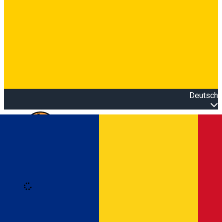
Deutsch
Open main menu
Loading
Anmeldung
Anmelden