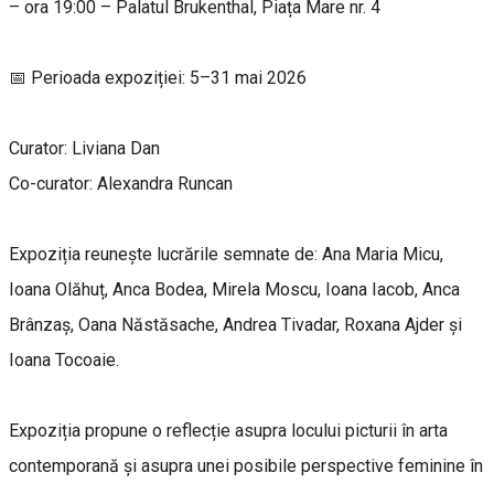
– ora 19:00 – Palatul Brukenthal, Piața Mare nr. 4
📅 Perioada expoziției: 5–31 mai 2026
Curator: Liviana Dan
Co-curator: Alexandra Runcan
Expoziția reunește lucrările semnate de: Ana Maria Micu,
Ioana Olăhuț, Anca Bodea, Mirela Moscu, Ioana Iacob, Anca
Brânzaș, Oana Năstăsache, Andrea Tivadar, Roxana Ajder și
Ioana Tocoaie.
Expoziția propune o reflecție asupra locului picturii în arta
contemporană și asupra unei posibile perspective feminine în