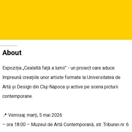
Das Museum für Zeitgenössische Kunst
Deutsch
About
Expoziția „Cealaltă față a lumii” - un proiect care aduce
împreună creațiile unor artiste formate la Universitatea de
Artă și Design din Cluj-Napoca și active pe scena picturii
contemporane.
📍 Vernisaj: marți, 5 mai 2026
– ora 18:00 – Muzeul de Artă Contemporană, str. Tribunei nr. 6