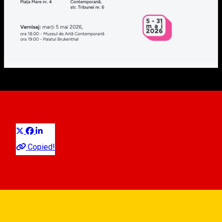
Cealaltă față a lumii
Distribuie
Ausstellung
Copied!
Das Museum für Zeitgenössische Kunst
Strada Tribunei 6, Sibiu, Romania