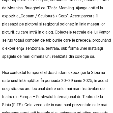
da Messina, Brueghel cel Tânăr, Memling. Ajunge astfel la
expoziția „Costum / Sculptură / Corp”. Acest parcurs îl
plasează pe pictorul și regizorul polonez în linia maeștrilor
picturii, cu care intră în dialog. Obiectele teatrale ale lui Kantor
se rup totuși complet de tablourile care le precedă, propunând
o experiență senzorială, teatrală, sub forma unei instalații
spațiale de mari dimensiuni, realizată din colecția sa.
Nici contextul temporal al deschiderii expoziției la Sibiu nu
este unul întâmplător. În perioada 20–29 iunie 2025, în acest
oraș săsesc are loc unul dintre cele mai mari festivaluri de
teatru din Europa – Festivalul Internațional de Teatru de la
Sibiu (FITS). Cele zece zile în care sunt prezentate cele mai
valoroase producții teatrale și evenimente artistice, concerte,