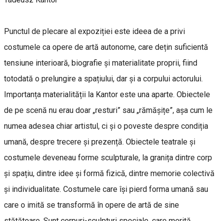
Punctul de plecare al expoziției este ideea de a privi
costumele ca opere de artă autonome, care dețin suficientă
tensiune interioară, biografie și materialitate proprii, fiind
totodată o prelungire a spațiului, dar și a corpului actorului.
Importanța materialității la Kantor este una aparte. Obiectele
de pe scenă nu erau doar „resturi” sau „rămășițe”, așa cum le
numea adesea chiar artistul, ci și o poveste despre condiția
umană, despre trecere și prezență. Obiectele teatrale și
costumele deveneau forme sculpturale, la granița dintre corp
și spațiu, dintre idee și formă fizică, dintre memorie colectivă
și individualitate. Costumele care își pierd forma umană sau
care o imită se transformă în opere de artă de sine
stătătoare. Sunt corpuri-sculpturi speciale, care merită