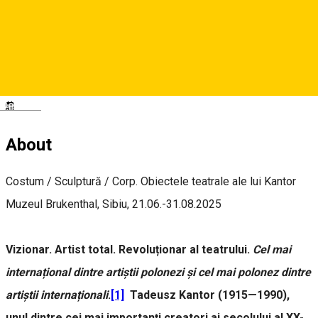
Brukenthal National Museum
Deutsch
About
Costum / Sculptură / Corp. Obiectele teatrale ale lui Kantor
Muzeul Brukenthal, Sibiu, 21.06.-31.08.2025
Vizionar. Artist total. Revoluționar al teatrului.
Cel mai
internațional dintre artiștii polonezi și cel mai polonez dintre
artiștii internaționali
.
[1]
Tadeusz Kantor (1915—1990),
unul dintre cei mai importanți creatori ai secolului al XX-