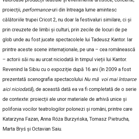
proiecții,
performance
-uri din întreaga lume amintesc
călătoriile trupei Cricot 2, nu doar la festivaluri similare, ci și
prin creuzete de limbi și culturi, prin zecile de locuri de pe
glob unde au fost jucate spectacolele lui Tadeusz Kantor. Iar
printre aceste scene internaționale, pe una – cea românească
– actorii săi nu au urcat niciodată în timpul vieții lui Kantor.
Revenind la Sibiu cu o expoziție după 16 ani (în 2009 a fost
prezentată scenografia spectacolului
Nu mă voi mai întoarce
aici niciodată
), de această dată ea va fi completată de o serie
de contexte: proiecții ale unor materiale de arhivă unice și
polifonia vocilor teatrologilor polonezi și români, printre care
Katarzyna Fazan, Anna Róża Burzyńska, Tomasz Pietrucha,
Marta Bryś și Octavian Saiu.