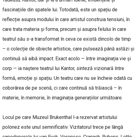
fascinațiile din spatele lui. Totodată, este un spațiu de
reflecție asupra modului în care artistul construia tensiuni, în
care trata materia și forma, precum și asupra felului în care
teatrul său s-a transformat în ceva ce există dincolo de timp
– o colecție de obiecte artistice, care pulsează până astăzi și
continuă să aibă impact. Exact acolo — între imaginația vie și
corp — ia naștere teatrul lui Kantor, sinteză vizionară între
formă, emoție și spațiu. Un teatru care nu se încheie odată cu
coborârea de pe scenă, ci care continuă să trăiască – în
materie, în memorie, în imaginația generațiilor următoare.
Locul pe care Muzeul Brukenthal l-a rezervat artistului
polonez este unul semnificativ. Vizitatorul trece pe lângă
capodoperele lui van Eyck, Veronese, Cranach, Rubens, Lotto,