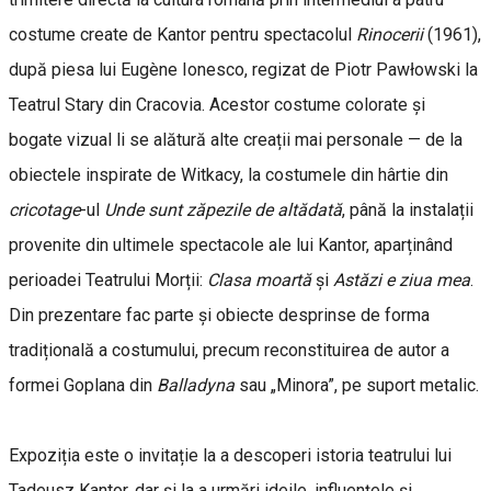
costume create de Kantor pentru spectacolul
Rinocerii
(1961),
după piesa lui Eugène Ionesco, regizat de Piotr Pawłowski la
Teatrul Stary din Cracovia. Acestor costume colorate și
bogate vizual li se alătură alte creații mai personale — de la
obiectele inspirate de Witkacy, la costumele din hârtie din
cricotage
-ul
Unde sunt zăpezile de altădată
, până la instalații
provenite din ultimele spectacole ale lui Kantor, aparținând
perioadei Teatrului Morții:
Clasa moartă
și
Astăzi e ziua mea
.
Din prezentare fac parte și obiecte desprinse de forma
tradițională a costumului, precum reconstituirea de autor a
formei Goplana din
Balladyna
sau „Minora”, pe suport metalic.
Expoziția este o invitație la a descoperi istoria teatrului lui
Tadeusz Kantor, dar și la a urmări ideile, influențele și