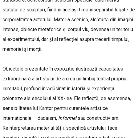
statutul de sculpturi, fiind în același timp inseparabil legate de
corporalitatea actorului. Materia scenică, alcătuită din imagini
intense, obiecte metaforice și corpul viu, devenea un teritoriu
al experimentului, dar și al reflecției asupra trecerii timpului,
memoriei și morții.
Obiectele prezentate în expoziție ilustrează capacitatea
extraordinară a artistului de a crea un limbaj teatral propriu:
inimitabil, profund înrădăcinat în istoria și experiența
poloneze ale secolului al XX-lea. Ele reflectă, de asemenea,
sensibilitatea lui Kantor pentru curentele artistice
internaționale — dadaism,
informel
sau constructivism.
Reinterpretarea materialității, specifică artistului, face
trimitere directă la cultura română prin intermediul a patru