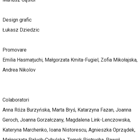
Design grafic
Łukasz Dziedzic
Promovare
Emilia Hasmațuchi, Małgorzata Kmita-Fugiel, Zofia Mikołajska,
Andrea Nikolov
Colaboratori
Anna Róża Burzyńska, Marta Bryś, Katarzyna Fazan, Joanna
Geroch, Joanna Gorzałczany, Magdalena Link-Lenczowska,
Kateryna Marchenko, Ioana Nistorescu, Agnieszka Oprządek,
Małgorzata Paluch-Cybulska, Tomek Pietrucha, Paweł