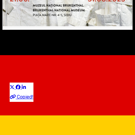
Costum / Sculptură / Corp.
Obiectele teatrale ale lui
Kantor
Distribuie
Ausstellung
Copied!
Brukenthal National Museum
Piața Mare, Sibiu, Romania