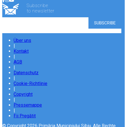
Subscribe
to newsletter
Über uns
|
Kontakt
|
AGB
|
Datenschutz
|
Cookie-Richtlinie
|
Copyright
|
Pressemappe
|
Fii Pregătit
© Copyright 2026 Primăria Municipiului Sibiu. Alle Rechte