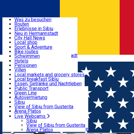
Entdecke
Was zu besuchen
Routen
Nützliche informationen
Erlebnisse in Sibiu
Podcast
Neu in Hermannstadt
Kultur
City Hall News
Aktivitäten & Abenteuer
Museen
Local shop
Kirchen
Sibiu Handwerker
Sport & Adventure
Parks, Zoo
Sibiul Verde
Bike routes
Unterkunft
Im Umkreis von Hermannstadt
Public services
Schwimmen
Română
Bildung
Reiten
Hotels
Wie komme ich nach Sibiu?
Fitnessstudio
Pensionen
Essen, Getränke & Nachtleben
Touristeninfo
Loc de joacă indoor
Villen
Reiseführer
Loc de joacă outdoor
Hostels
Local markets and grocery stores
Guided tours
Ski
Motels
Local breakfast Sibiu
Transport & Parken
Local publication
Eislaufen
Camping
Essen, Getränke und Nachtleben
Schönheitssalon
Yoga
Zimmer zu vermieten
Pizza
Public Transport
Wohnungen
Fast Food
Green Line
Live Webcams
Unterkunft außerhalb von Sibiu
Kaffeestube
Autovermietung
Konditorei
Fahrad verleih
Sibiu
Pub, Bar
Scooter rentals
View of Sibiu from Gusterita
Nachtclubs
Taxi
Arena Platoș
Bäckerei
Ride Sharing
Live Webcams
Home
Ausstellung
Costum / Sculptură / Corp.
Park-Tickets
Sibiu
Parkplätze
View of Sibiu from Gusterita
Obiectele teatrale ale lui Kantor
Ladestationen für Elektrofahrzeuge
Arena Platoș