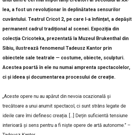
lea, a fost un revoluționar în deplinătatea sensurilor
cuvântului. Teatrul Cricot 2, pe care l-a înființat, a depășit
permanent cadrul tradițional al scenei. Expoziția din
colecția Cricoteka, prezentată la Muzeul Brukenthal din
Sibiu, ilustrează fenomenul Tadeusz Kantor prin
obiectele sale teatrale — costume, obiecte, sculpturi.
Acestea poartă în ele nu numai amprenta spectacolelor,
ci și ideea și documentarea procesului de creație.
„Aceste opere nu au apărut din nevoia ocazională și
trecătoare a unui anumit spectacol, ci sunt strâns legate de
ideile care îmi definesc creația. [...] Dețin suficientă tensiune
interioară și sens pentru a fi niște opere de artă autonome.” –
Tadeusz Kantor