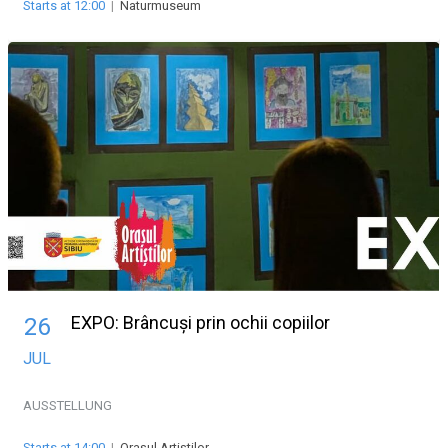
Starts at 12:00
|
Naturmuseum
EXPO: Brâncuși prin ochii copiilor
26
JUL
AUSSTELLUNG
Starts at 14:00
|
Oraşul Artiştilor