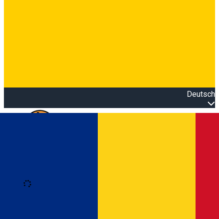
Deutsch
Open main menu
Loading
Anmeldung
Anmelden