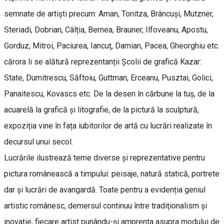
semnate de artiști precum: Aman, Tonitza, Brâncuși, Mutzner,
Steriadi, Dobrian, Câlția, Bernea, Brauner, Ilfoveanu, Apostu,
Gorduz, Mitroi, Paciurea, Iancuț, Damian, Pacea, Gheorghiu etc.
cărora li se alătură reprezentanții Școlii de grafică Kazar:
State, Dumitrescu, Săftoiu, Guttman, Erceanu, Pusztai, Golici,
Panaitescu, Kovascs etc. De la desen în cărbune la tuș, de la
acuarelă la grafică și litografie, de la pictură la sculptură,
expoziția vine în fața iubitorilor de artă cu lucrări realizate în
decursul unui secol.
Lucrările ilustrează teme diverse și reprezentative pentru
pictura românească a timpului: peisaje, natură statică, portrete
dar și lucrări de avangardă. Toate pentru a evidenția geniul
artistic românesc, demersul continuu între tradiționalism și
inovație, fiecare artist punându-și amprenta asupra modului de