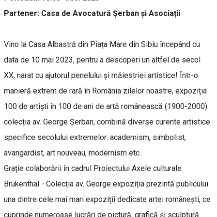
Partener: Casa de Avocatură Șerban și Asociații
Vino la Casa Albastră din Piața Mare din Sibiu începând cu
data de 10 mai 2023, pentru a descoperi un altfel de secol
XX, narat cu ajutorul penelului și măiestriei artistice! Într-o
manieră extrem de rară în România zilelor noastre, expoziția
100 de artiști în 100 de ani de artă românească (1900-2000)
colecția av. George Șerban, combină diverse curente artistice
specifice secolului extremelor: academism, simbolist,
avangardist, art nouveau, modernism etc.
Grație colaborării în cadrul Proiectului Axele culturale
Brukenthal - Colecția av. George expoziția prezintă publicului
una dintre cele mai mari expoziții dedicate artei românești, ce
cuprinde numeroase lucrări de pictură, grafică și sculptură