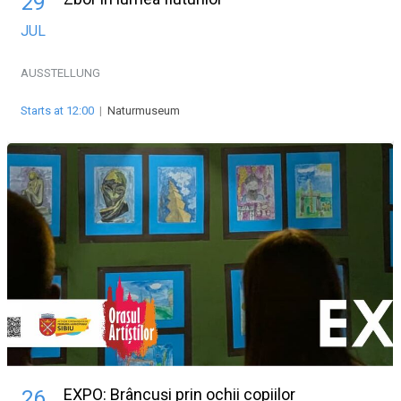
29
JUL
AUSSTELLUNG
Starts at 12:00
|
Naturmuseum
EXPO: Brâncuși prin ochii copiilor
26