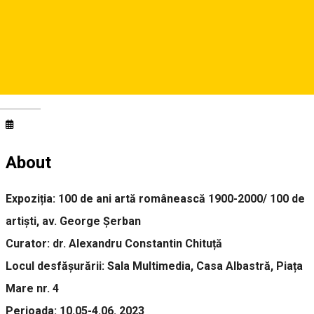
Piaţa Mare, Nr. 5, Sibiu, România
"Das Blaue Stadthaus - Rumänische Kunstgalerie”
Deutsch
About
Expoziția: 100 de ani artă românească 1900-2000/ 100 de
artiști, av. George Șerban
Curator: dr. Alexandru Constantin Chituță
Locul desfășurării: Sala Multimedia, Casa Albastră, Piața
Mare nr. 4
Perioada: 10.05-4.06. 2023