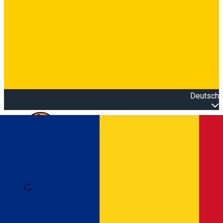
Deutsch
Open main menu
Loading
Anmeldung
Anmelden