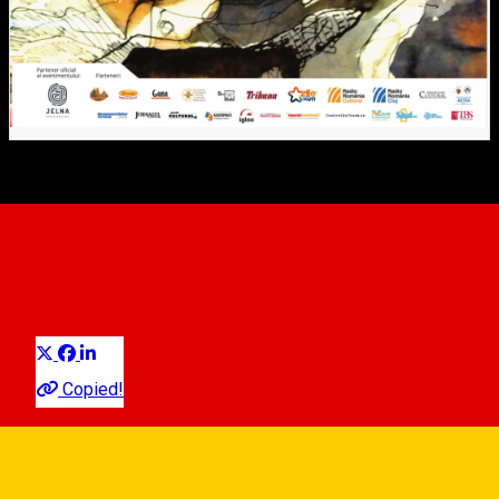
100 de ani artă românească
1900-2000/ 100 de artiști, av.
George Șerban
Distribuie
Ausstellung
Copied!
"Das Blaue Stadthaus - Rumänische Kunstgalerie”