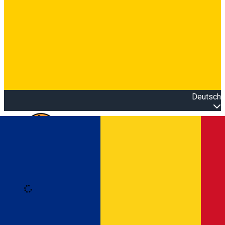
Deutsch
Open main menu
Loading
Anmeldung
Anmelden