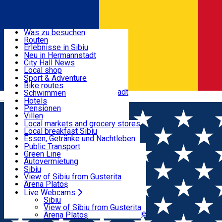
Entdecke
Was zu besuchen
Routen
Nützliche informationen
Erlebnisse in Sibiu
Podcast
Neu in Hermannstadt
Kultur
City Hall News
Aktivitäten & Abenteuer
Museen
Local shop
Kirchen
Sibiu Handwerker
Sport & Adventure
Parks, Zoo
Sibiul Verde
Bike routes
Unterkunft
Im Umkreis von Hermannstadt
Public services
Schwimmen
Română
Bildung
Reiten
Hotels
Wie komme ich nach Sibiu?
Fitnessstudio
Pensionen
Essen, Getränke & Nachtleben
Touristeninfo
Loc de joacă indoor
Villen
Reiseführer
Loc de joacă outdoor
Hostels
Local markets and grocery stores
Guided tours
Ski
Motels
Local breakfast Sibiu
Transport & Parken
Local publication
Eislaufen
Camping
Essen, Getränke und Nachtleben
Schönheitssalon
Yoga
Zimmer zu vermieten
Pizza
Public Transport
Wohnungen
Fast Food
Green Line
Live Webcams
Unterkunft außerhalb von Sibiu
Kaffeestube
Autovermietung
Konditorei
Fahrad verleih
Sibiu
Pub, Bar
Scooter rentals
View of Sibiu from Gusterita
Nachtclubs
Taxi
Arena Platoș
Bäckerei
Ride Sharing
Live Webcams
Home
Film
Drama
Park-Tickets
Sibiu
Parkplätze
View of Sibiu from Gusterita
Ladestationen für Elektrofahrzeuge
Arena Platoș