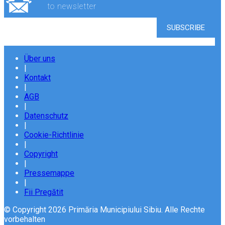
to newsletter
Über uns
|
Kontakt
|
AGB
|
Datenschutz
|
Cookie-Richtlinie
|
Copyright
|
Pressemappe
|
Fii Pregătit
© Copyright 2026 Primăria Municipiului Sibiu. Alle Rechte
vorbehalten