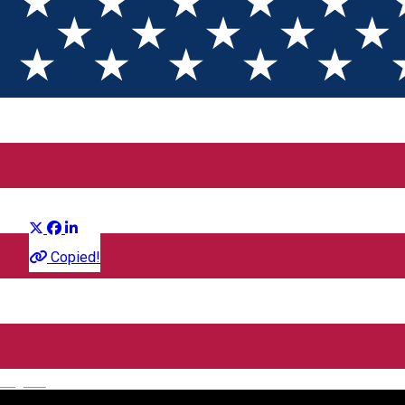
Drama
Distribuie
Film
Copied!
CineGold
Strada Lector, Sibiu, România
English