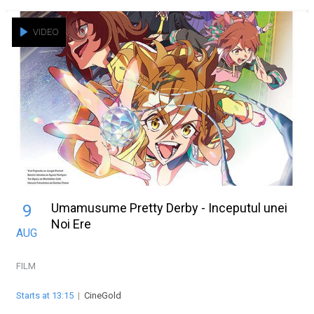
VIDEO
Umamusume Pretty Derby - Inceputul unei
9
Noi Ere
AUG
FILM
Starts at 13:15
|
CineGold