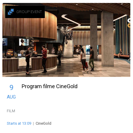
GROUP EVENT
Program filme CineGold
9
AUG
FILM
Starts at 13:09
|
CineGold