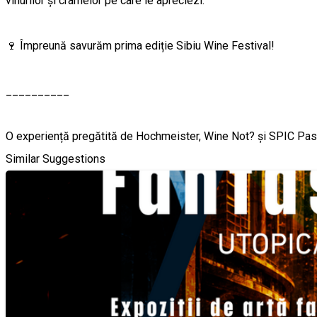
vinurilor și cramelor pe care le apreciezi.
🍷 Împreună savurăm prima ediție Sibiu Wine Festival!
__________
O experiență pregătită de Hochmeister, Wine Not? și SPIC Past
Similar Suggestions