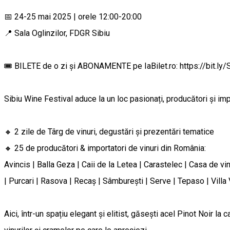
📅 24-25 mai 2025 | orele 12:00-20:00
📍 Sala Oglinzilor, FDGR Sibiu
🎟️ BILETE de o zi și ABONAMENTE pe IaBilet.ro: https://bit.ly
Sibiu Wine Festival aduce la un loc pasionați, producători și impo
🔸 2 zile de Târg de vinuri, degustări și prezentări tematice
🔸 25 de producători & importatori de vinuri din România:
Avincis | Balla Geza | Caii de la Letea | Carastelec | Casa de vin
| Purcari | Rasova | Recaș | Sâmburești | Serve | Tepaso | Villa
Aici, într-un spațiu elegant și elitist, găsești acel Pinot Noir la