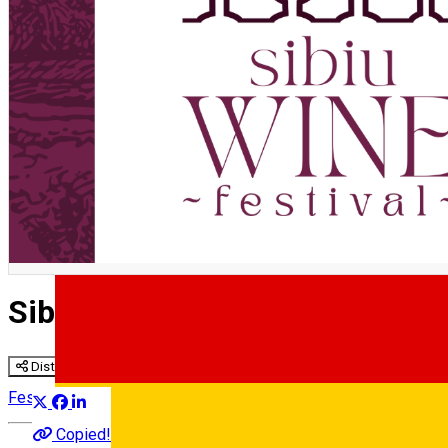
Sibiu Wine Festival 🍇 ediția I
Distribuie
Festival
Copied!