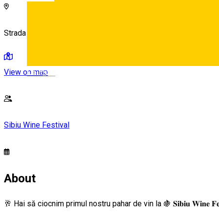
Strada General Magheru 1-3, Sibiu 550185, România
View on map
Deutsch
Sibiu Wine Festival
About
🥂 Hai să ciocnim primul nostru pahar de vin la 🍇 𝐒𝐢𝐛𝐢𝐮 𝐖𝐢𝐧𝐞 𝐅𝐞𝐬𝐭