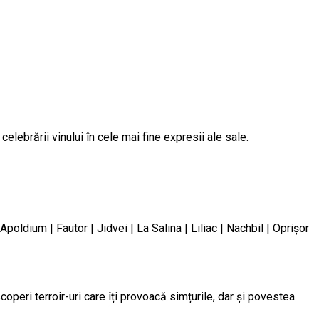
elebrării vinului în cele mai fine expresii ale sale.
poldium | Fautor | Jidvei | La Salina | Liliac | Nachbil | Oprișor
scoperi terroir-uri care îți provoacă simțurile, dar și povestea