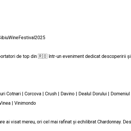
/SibiuWineFestival2025
rtatori de top din 🇷🇴 într-un eveniment dedicat descoperirii și c
uri Cotnari | Corcova | Crush | Davino | Dealul Dorului | Domeniul A
 Vinea | Vinimondo
 care ai visat mereu, ori cel mai rafinat și echilibrat Chardonnay. De