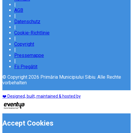
|
AGB
|
Datenschutz
|
Cookie-Richtlinie
|
Copyright
|
Pressemappe
|
Fii Pregătit
© Copyright 2026 Primăria Municipiului Sibiu. Alle Rechte
vorbehalten
❤️ Designed, built, maintained & hosted by
Accept Cookies