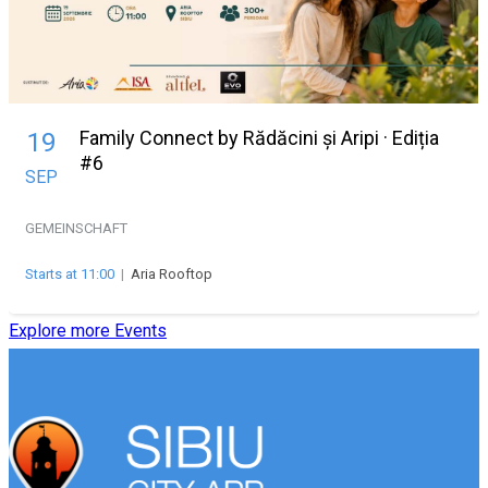
Family Connect by Rădăcini și Aripi · Ediția
19
#6
SEP
GEMEINSCHAFT
Starts at 11:00
|
Aria Rooftop
Explore more Events