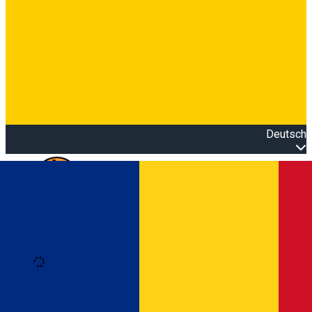
Deutsch
Open main menu
Loading
Anmeldung
Anmelden