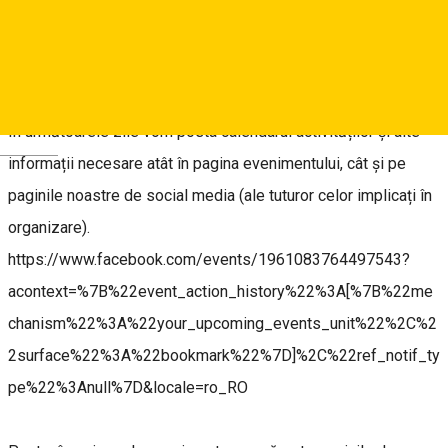
Stay tuned pe platformele noastre pentru a afla ce v-au
pregătit organizatorii acestui event care se anunță foaaaarte
cool.
În următoarele zile vom posta calendarul activităților și alte
Deutsch
informații necesare atât în pagina evenimentului, cât și pe
paginile noastre de social media (ale tuturor celor implicați în
organizare).
https://www.facebook.com/events/1961083764497543?
acontext=%7B%22event_action_history%22%3A[%7B%22me
chanism%22%3A%22your_upcoming_events_unit%22%2C%2
2surface%22%3A%22bookmark%22%7D]%2C%22ref_notif_ty
pe%22%3Anull%7D&locale=ro_RO