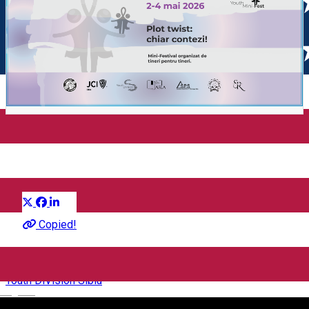
Sibiu Youth Mini-Fest
Distribuie
Gemeinschaft
Copied!
Youth DiVision Sibiu
English
Sibiu, Romania, Bulevardul Victoriei, nr. 15