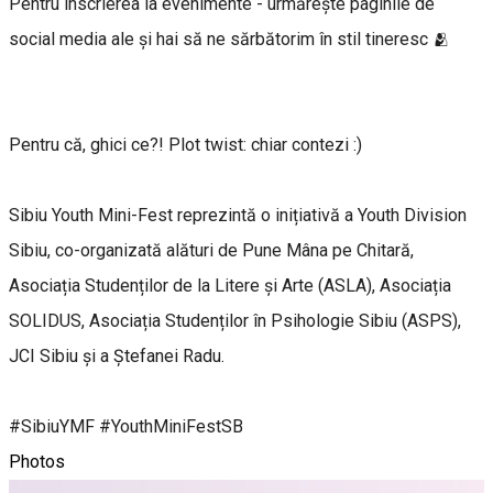
Pentru înscrierea la evenimente - urmărește paginile de
social media ale și hai să ne sărbătorim în stil tineresc 🫂
Pentru că, ghici ce?! Plot twist: chiar contezi :)
Sibiu Youth Mini-Fest reprezintă o inițiativă a Youth Division
Sibiu, co-organizată alături de Pune Mâna pe Chitară,
Asociația Studenților de la Litere și Arte (ASLA), Asociația
SOLIDUS, Asociația Studenților în Psihologie Sibiu (ASPS),
JCI Sibiu și a Ștefanei Radu.
#SibiuYMF #YouthMiniFestSB
Photos