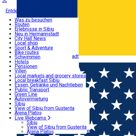
Entdecke
Was zu besuchen
Routen
Nützliche informationen
Erlebnisse in Sibiu
Podcast
Neu in Hermannstadt
Kultur
City Hall News
Aktivitäten & Abenteuer
Museen
Local shop
Kirchen
Sibiu Handwerker
Sport & Adventure
Parks, Zoo
Sibiul Verde
Bike routes
Unterkunft
Im Umkreis von Hermannstadt
Public services
Schwimmen
Română
Bildung
Reiten
Hotels
Wie komme ich nach Sibiu?
Fitnessstudio
Pensionen
Essen, Getränke & Nachtleben
Touristeninfo
Loc de joacă indoor
Villen
Reiseführer
Loc de joacă outdoor
Hostels
Local markets and grocery stores
Guided tours
Ski
Motels
Local breakfast Sibiu
Transport & Parken
Local publication
Eislaufen
Camping
Essen, Getränke und Nachtleben
Schönheitssalon
Yoga
Zimmer zu vermieten
Pizza
Public Transport
Wohnungen
Fast Food
Green Line
Live Webcams
Unterkunft außerhalb von Sibiu
Kaffeestube
Autovermietung
Konditorei
Fahrad verleih
Sibiu
Pub, Bar
Scooter rentals
View of Sibiu from Gusterita
Nachtclubs
Taxi
Arena Platoș
Bäckerei
Ride Sharing
Live Webcams
Home
Press release
Programări pentr...torilor de iarnă
Park-Tickets
Sibiu
Parkplätze
View of Sibiu from Gusterita
Ladestationen für Elektrofahrzeuge
Arena Platoș