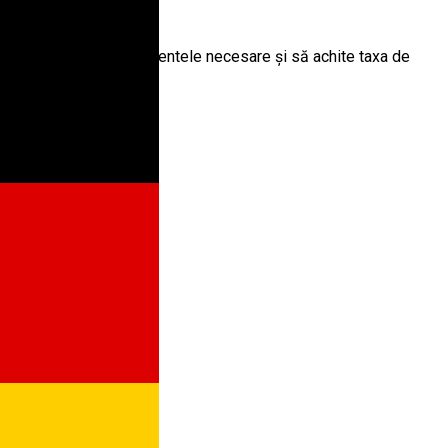
 ulterior să depună documentele necesare și să achite taxa de
unerea cererilor: