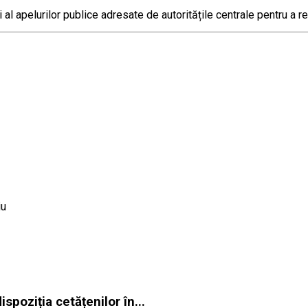
i al apelurilor publice adresate de autoritățile centrale pentru a r
iu
spoziția cetățenilor în...