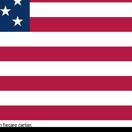
l public a produselor specifice sărbătorilor
ea Domeniului Public a deschis sesiunea de programări și depuner
ițe, vâsc sau aranjamente.
produse sunt:
Vasile Aaron, B-dul Mihai Viteazu, Cedonia, cartierul Cireșica, cartie
 fiecare cartier;