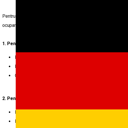
Pentru închirierea unui spațiu, comercianții trebuie să facă mai
ocupare a domeniului public, la sediul serviciului amintit din Pi
1. Pentru Sărbătoarea Sf. Nicolae:
Programările online se pot face în perioada 21 – 23 noie
Depunerea cererilor și achitarea taxei de ocupare a domen
Comercializarea pe domeniul public a acestor produse va
2. Pentru Crăciun:
Programările online se vor face în perioada 4 decembrie
Depunerea cererii și achitarea taxei - 8 – 9 decembrie.