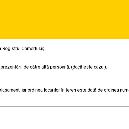
ada 15-28 decembrie
a Registrul Comerțului;
prezentării de către altă persoană. (dacă este cazul).
lasament, iar ordinea locurilor în teren este dată de ordinea num