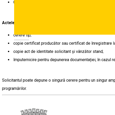
Comercializarea acestor produse va fi permisă în perio
Actele necesare:
cerere tip;
Deutsch
copie certificat producător sau certificat de înregistrare l
copie act de identitate solicitant și vânzător stand;
împuternicire pentru depunerea documentației, în cazul re
Solicitantul poate depune o singură cerere pentru un singur amp
programărilor.