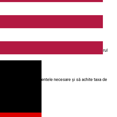
rul Valea Aurie, cartierul Ștrand, cartierul Turnișor, cartierul
 ulterior să depună documentele necesare și să achite taxa de
unerea cererilor: