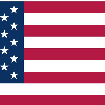
iarnă
l public a produselor specifice sărbătorilor
ea Domeniului Public a deschis sesiunea de programări și depuner