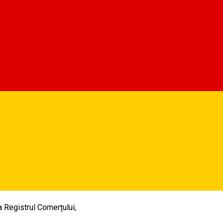
mbrie.
iului public, 24-25 noiembrie.
 fi permisă în perioada 1-7 decembrie
 - 7 decembrie.
ada 15-28 decembrie
a Registrul Comerțului;