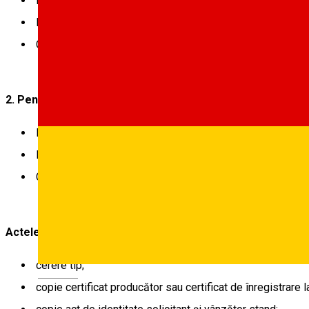
Programările online se pot face în perioada 21 – 23 noie
Depunerea cererilor și achitarea taxei de ocupare a domen
Comercializarea pe domeniul public a acestor produse va
2. Pentru Crăciun:
Programările online se vor face în perioada 4 decembrie
Depunerea cererii și achitarea taxei - 8 – 9 decembrie.
Comercializarea acestor produse va fi permisă în perio
Actele necesare:
cerere tip;
Deutsch
copie certificat producător sau certificat de înregistrare l