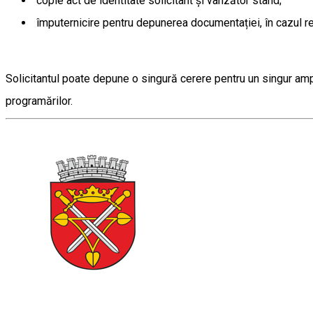
copie act de identitate solicitant și vânzător stand;
împuternicire pentru depunerea documentației, în cazul re
Solicitantul poate depune o singură cerere pentru un singur amp
programărilor.