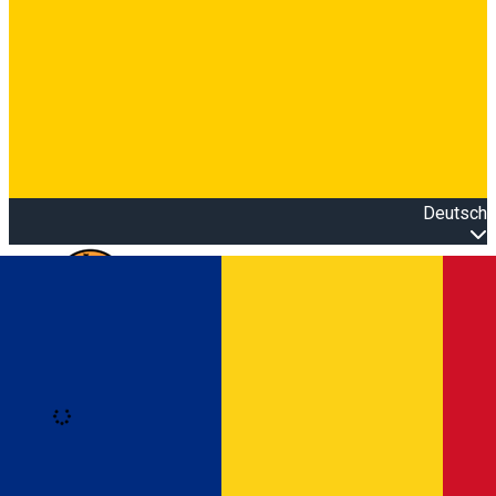
Deutsch
Open main menu
Loading
Anmeldung
Anmelden