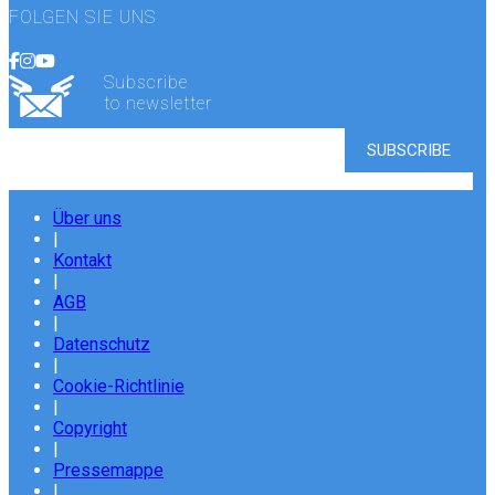
FOLGEN SIE UNS
Subscribe
to newsletter
Über uns
|
Kontakt
|
AGB
|
Datenschutz
|
Cookie-Richtlinie
|
Copyright
|
Pressemappe
|