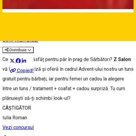
⭐ 11 DECEMBRIE
SURPRIZA ZILEI
Deutsch
Distribuie
Ce zici de un răsfăț pentru păr în prag de Sărbători?
Z Salon
vă face o surpriză și oferă în cadrul Advent-ului nostru un tuns
Copied!
gratuit pentru bărbați, iar pentru femei un cadou la alegere
între un tuns / tratament + coafat + cadou surpriză. Tu cum
plănuiești să-ți schimbi look-ul?
CÂȘTIGĂTOR
Iulia Roman
Vezi concursul