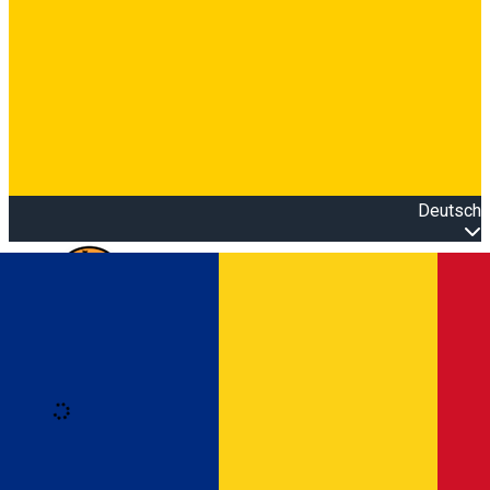
Deutsch
Open main menu
Loading
Anmeldung
Anmelden