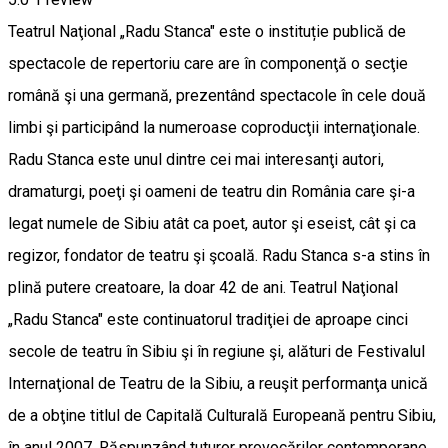
Teatrul Naţional „Radu Stanca" este o instituție publică de
spectacole de repertoriu care are în componenţă o secţie
română şi una germană, prezentând spectacole în cele două
limbi şi participând la numeroase coproducţii internaţionale.
Radu Stanca este unul dintre cei mai interesanţi autori,
dramaturgi, poeţi şi oameni de teatru din România care şi-a
legat numele de Sibiu atât ca poet, autor şi eseist, cât şi ca
regizor, fondator de teatru şi şcoală. Radu Stanca s-a stins în
plină putere creatoare, la doar 42 de ani. Teatrul Naţional
„Radu Stanca" este continuatorul tradiţiei de aproape cinci
secole de teatru în Sibiu şi în regiune şi, alături de Festivalul
Internaţional de Teatru de la Sibiu, a reuşit performanţa unică
de a obţine titlul de Capitală Culturală Europeană pentru Sibiu,
în anul 2007. Răspunzând tuturor provocărilor contemporane,