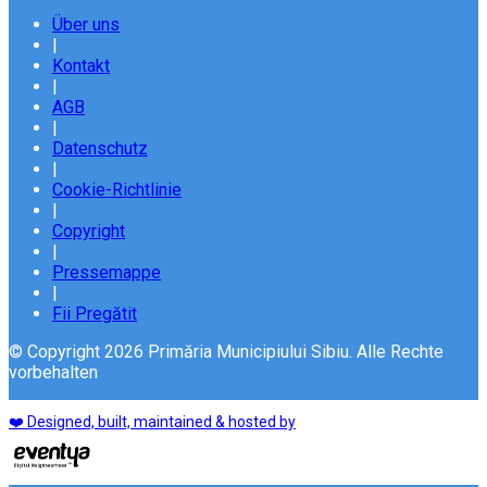
Über uns
|
Kontakt
|
AGB
|
Datenschutz
|
Cookie-Richtlinie
|
Copyright
|
Pressemappe
|
Fii Pregătit
© Copyright 2026 Primăria Municipiului Sibiu. Alle Rechte
vorbehalten
❤️ Designed, built, maintained & hosted by