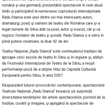
română şi una germană, prezentând spectacole în cele două
limbi şi participând la numeroase coproducţii internaţionale.
Radu Stanca este unul dintre cei mai interesanţi autori,
dramaturgi, poeţi şi oameni de teatru din România care şi-a
legat numele de Sibiu atât ca poet, autor şi eseist, cât şi ca
regizor, fondator de teatru şi şcoală. Radu Stanca s-a stins în
plină putere creatoare, la doar 42 de ani.
Teatrul Naţional „Radu Stanca" este continuatorul tradiţiei de
aproape cinci secole de teatru în Sibiu şi în regiune şi, alături
de Festivalul Internaţional de Teatru de la Sibiu, a reuşit
performanţa unică de a obţine titlul de Capitală Culturală
Europeană pentru Sibiu, în anul 2007.
Răspunzând tuturor provocărilor contemporane, spectacolele
Teatrului Naţional „Radu Stanca" încearcă să surprindă
diversitatea tendinţelor din artele spectacolelor, pornind de la
tradiţie, cuvânt şi imagine, şi ajungând la spectacole de