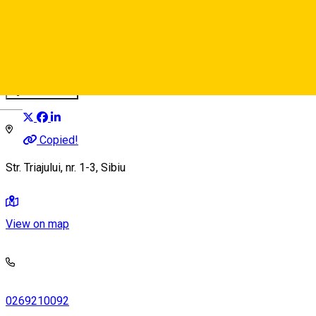
Fabrica de Cultură, Sala Lulu
Performance hall
Distribuie
Deutsch
Copied!
Str. Triajului, nr. 1-3, Sibiu
View on map
0269210092