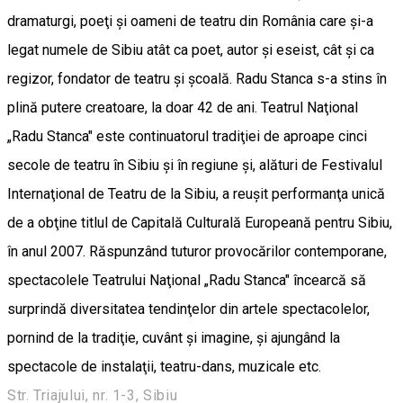
dramaturgi, poeţi şi oameni de teatru din România care şi-a
legat numele de Sibiu atât ca poet, autor şi eseist, cât şi ca
regizor, fondator de teatru şi şcoală. Radu Stanca s-a stins în
plină putere creatoare, la doar 42 de ani. Teatrul Naţional
„Radu Stanca" este continuatorul tradiţiei de aproape cinci
secole de teatru în Sibiu şi în regiune şi, alături de Festivalul
Internaţional de Teatru de la Sibiu, a reuşit performanţa unică
de a obţine titlul de Capitală Culturală Europeană pentru Sibiu,
în anul 2007. Răspunzând tuturor provocărilor contemporane,
spectacolele Teatrului Naţional „Radu Stanca" încearcă să
surprindă diversitatea tendinţelor din artele spectacolelor,
pornind de la tradiţie, cuvânt şi imagine, şi ajungând la
spectacole de instalaţii, teatru-dans, muzicale etc.
Str. Triajului, nr. 1-3, Sibiu