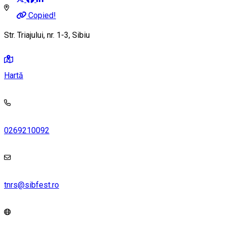
Copied!
Str. Triajului, nr. 1-3, Sibiu
Hartă
0269210092
tnrs@sibfest.ro