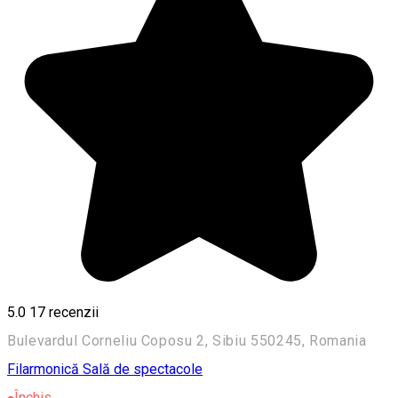
5.0
17
recenzii
Bulevardul Corneliu Coposu 2, Sibiu 550245, Romania
Filarmonică
Sală de spectacole
Închis