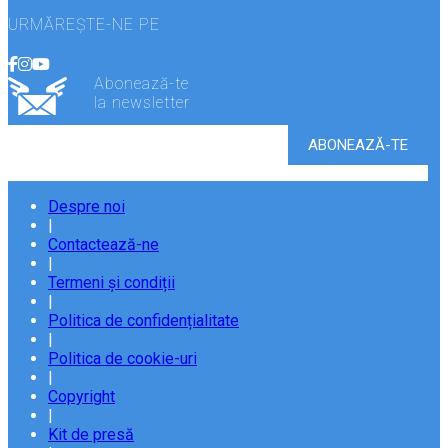
URMĂREȘTE-NE PE
Abonează-te
la newsletter
Despre noi
|
Contactează-ne
|
Termeni și condiții
|
Politica de confidențialitate
|
Politica de cookie-uri
|
Copyright
|
Kit de presă