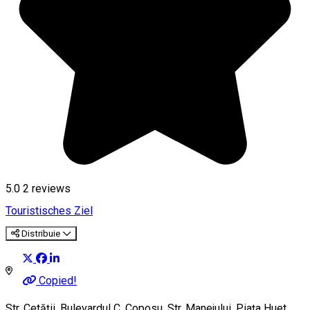
5.0
2
reviews
Touristisches Ziel
Distribuie
Copied!
Str. Cetăţii, Bulevardul C. Coposu, Str. Manejului, Piaţa Huet,