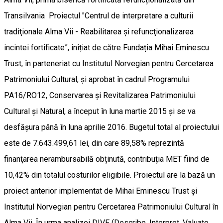
Transilvania Proiectul "Centrul de interpretare a culturii
tradiţionale Alma Vii - Reabilitarea și refuncţionalizarea
incintei fortificate”, inițiat de către Fundația Mihai Eminescu
Trust, în parteneriat cu Institutul Norvegian pentru Cercetarea
Patrimoniului Cultural, și aprobat în cadrul Programului
PA16/RO12, Conservarea și Revitalizarea Patrimoniului
Cultural și Natural, a început în luna martie 2015 și se va
desfășura până în luna aprilie 2016. Bugetul total al proiectului
este de 7.643.499,61 lei, din care 89,58% reprezintă
finanţarea nerambursabilă obținută, contribuția MET fiind de
10,42% din totalul costurilor eligibile. Proiectul are la bază un
proiect anterior implementat de Mihai Eminescu Trust și
Institutul Norvegian pentru Cercetarea Patrimoniului Cultural în
Alma Vii. În urma analizei DIVE (Describe, Interpret, Valuate,