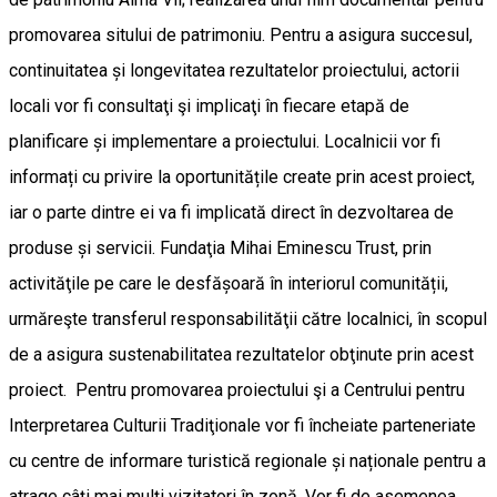
promovarea sitului de patrimoniu. Pentru a asigura succesul,
continuitatea și longevitatea rezultatelor proiectului, actorii
locali vor fi consultaţi şi implicaţi în fiecare etapă de
planificare și implementare a proiectului. Localnicii vor fi
informați cu privire la oportunitățile create prin acest proiect,
iar o parte dintre ei va fi implicată direct în dezvoltarea de
produse și servicii. Fundaţia Mihai Eminescu Trust, prin
activităţile pe care le desfășoară în interiorul comunității,
urmăreşte transferul responsabilităţii către localnici, în scopul
de a asigura sustenabilitatea rezultatelor obţinute prin acest
proiect. Pentru promovarea proiectului şi a Centrului pentru
Interpretarea Culturii Tradiţionale vor fi încheiate parteneriate
cu centre de informare turistică regionale și naționale pentru a
atrage câţi mai mulţi vizitatori în zonă. Vor fi de asemenea