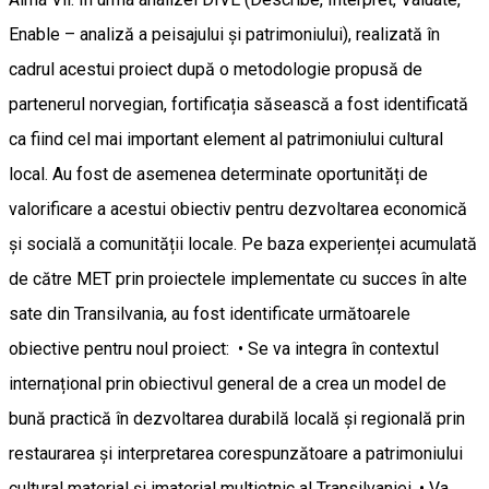
Enable – analiză a peisajului și patrimoniului), realizată în
cadrul acestui proiect după o metodologie propusă de
partenerul norvegian, fortificația săsească a fost identificată
ca fiind cel mai important element al patrimoniului cultural
local. Au fost de asemenea determinate oportunități de
valorificare a acestui obiectiv pentru dezvoltarea economică
și socială a comunității locale. Pe baza experienței acumulată
de către MET prin proiectele implementate cu succes în alte
sate din Transilvania, au fost identificate următoarele
obiective pentru noul proiect: • Se va integra în contextul
internațional prin obiectivul general de a crea un model de
bună practică în dezvoltarea durabilă locală și regională prin
restaurarea și interpretarea corespunzătoare a patrimoniului
cultural material și imaterial multietnic al Transilvaniei. • Va