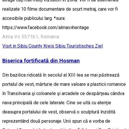
realizate 10 filme documentare de scurt metraj, care vor fi
accesibile publicului larg. *sura:
https://www.facebook.com/almaviiheritage
Alma Vii 557161, Romania
Visit in Sibiu County
Kreis Sibiu
Touristisches Ziel
Biserica fortificată din Hosman
Din bazilica ridicată în secolul al XIII-lea se mai păstrează
portalul de vest, mărturie de mare valoare a plasticii romanice
în Transilvania şi coloanele şi arcadele ce despărţeau cândva
nava principală de cele laterale. Cine se uită cu atenţie
deasupra portalului de vest, observă o sculptură înzidită
reprezentând două personaje. Unii spun că e vorba de