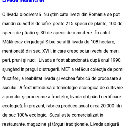
Livada Mălâncrav
O livadă biodiversă Nu știm câte livezi din România se pot
mândri cu astfel de cifre: peste 215 specii de plante, 100 de
specii de păsări şi 30 de specii de mamifere. În satul
Mălâncrav din județul Sibiu se află livada de 108 hectare,
menţionată din sec. XVII, în care cresc soiuri vechi de meri,
peri, pruni şi nuci. Livada a fost abandonată după anul 1990,
ajungând în pragul distrugerii. MET a refăcut colecţia de pomi
fructiferi, a reabilitat livada şi vechea fabrică de procesare a
sucului. A fost introdusă o tehnologie ecologică de cultivare
a pomilor şi procesare a fructelor, livada obţinând certificare
ecologică. În prezent, fabrica produce anual circa 20.000 litri
de suc 100% ecologic. Sucul este comercializat în
restaurante, magazine și târguri tradiţionale. Livada asigură