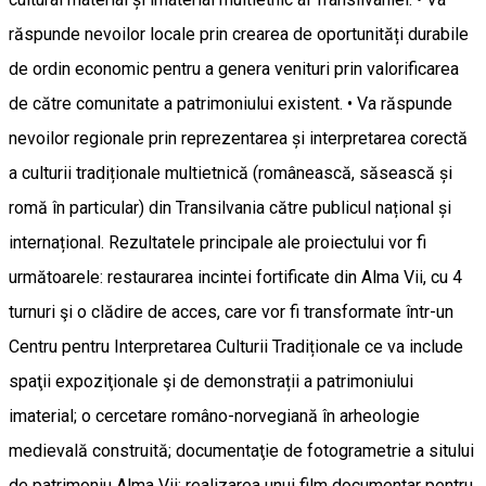
răspunde nevoilor locale prin crearea de oportunități durabile
de ordin economic pentru a genera venituri prin valorificarea
de către comunitate a patrimoniului existent. • Va răspunde
nevoilor regionale prin reprezentarea și interpretarea corectă
a culturii tradiționale multietnică (românească, săsească și
romă în particular) din Transilvania către publicul național și
internațional. Rezultatele principale ale proiectului vor fi
următoarele: restaurarea incintei fortificate din Alma Vii, cu 4
turnuri şi o clădire de acces, care vor fi transformate într-un
Centru pentru Interpretarea Culturii Tradiționale ce va include
spaţii expoziţionale şi de demonstrații a patrimoniului
imaterial; o cercetare româno-norvegiană în arheologie
medievală construită; documentaţie de fotogrametrie a sitului
de patrimoniu Alma Vii; realizarea unui film documentar pentru