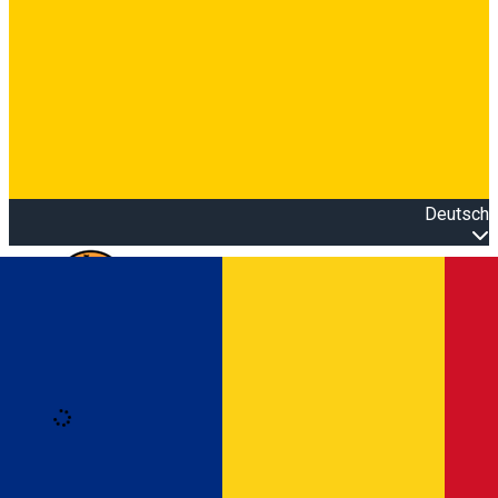
Deutsch
Open main menu
Loading
Anmeldung
Anmelden