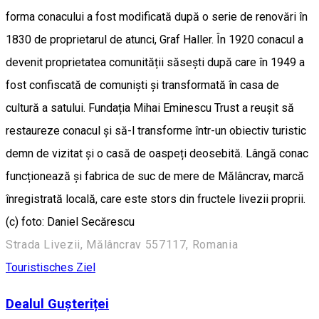
forma conacului a fost modificată după o serie de renovări în
1830 de proprietarul de atunci, Graf Haller. În 1920 conacul a
devenit proprietatea comunității săsești după care în 1949 a
fost confiscată de comuniști și transformată în casa de
cultură a satului. Fundația Mihai Eminescu Trust a reușit să
restaureze conacul și să-l transforme într-un obiectiv turistic
demn de vizitat și o casă de oaspeți deosebită. Lângă conac
funcționează și fabrica de suc de mere de Mălâncrav, marcă
înregistrată locală, care este stors din fructele livezii proprii.
(c) foto: Daniel Secărescu
Strada Livezii, Mălâncrav 557117, Romania
Touristisches Ziel
Dealul Gușteriței