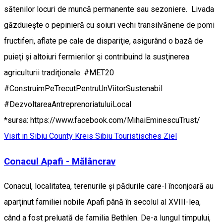
sătenilor locuri de muncă permanente sau sezoniere. Livada
găzduiește o pepinieră cu soiuri vechi transilvănene de pomi
fructiferi, aflate pe cale de dispariţie, asigurând o bază de
puieţi şi altoiuri fermierilor şi contribuind la susţinerea
agriculturii tradiţionale. #MET20
#ConstruimPeTrecutPentruUnViitorSustenabil
#DezvoltareaAntreprenoriatuluiLocal
*sursa: https://www.facebook.com/MihaiEminescuTrust/
Visit in Sibiu County
Kreis Sibiu
Touristisches Ziel
Conacul Apafi - Mălâncrav
Conacul, localitatea, terenurile și pădurile care-l înconjoară au
aparținut familiei nobile Apafi până în secolul al XVIII-lea,
când a fost preluată de familia Bethlen. De-a lungul timpului,