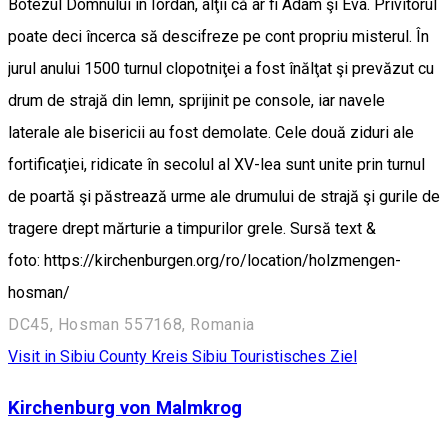
Botezul Domnului în Iordan, alţii că ar fi Adam şi Eva. Privitorul
poate deci încerca să descifreze pe cont propriu misterul. În
jurul anului 1500 turnul clopotniţei a fost înălţat şi prevăzut cu
drum de strajă din lemn, sprijinit pe console, iar navele
laterale ale bisericii au fost demolate. Cele două ziduri ale
fortificaţiei, ridicate în secolul al XV-lea sunt unite prin turnul
de poartă şi păstrează urme ale drumului de strajă şi gurile de
tragere drept mărturie a timpurilor grele. Sursă text &
foto: https://kirchenburgen.org/ro/location/holzmengen-
hosman/
DC45, Hosman 557168, Romania
Visit in Sibiu County
Kreis Sibiu
Touristisches Ziel
Kirchenburg von Malmkrog