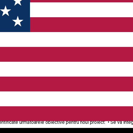
onale
nia Proiectul "Centrul de interpretare a culturii tradiţionale Alma Vi
tutul Norvegian pentru Cercetarea Patrimoniului Cultural, și apro
a martie 2015 și se va desfășura până în luna aprilie 2016. Bugetul 
iind de 10,42% din totalul costurilor eligibile. Proiectul are la 
lma Vii. În urma analizei DIVE (Describe, Interpret, Valuate, Enable
an, fortificația săsească a fost identificată ca fiind cel mai imp
iectiv pentru dezvoltarea economică și socială a comunității loc
ntificate următoarele obiective pentru noul proiect: • Se va integr
ă prin restaurarea și interpretarea corespunzătoare a patrimoniului 