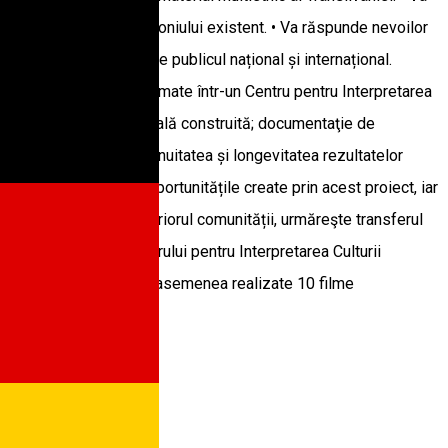
tre comunitate a patrimoniului existent. • Va răspunde nevoilor
) din Transilvania către publicul național și internațional.
acces, care vor fi transformate într-un Centru pentru Interpretarea
ană în arheologie medievală construită; documentaţie de
asigura succesul, continuitatea și longevitatea rezultatelor
 informați cu privire la oportunitățile create prin acest proiect, iar
re le desfășoară în interiorul comunității, urmăreşte transferul
a proiectului şi a Centrului pentru Interpretarea Culturii
itatori în zonă. Vor fi de asemenea realizate 10 filme