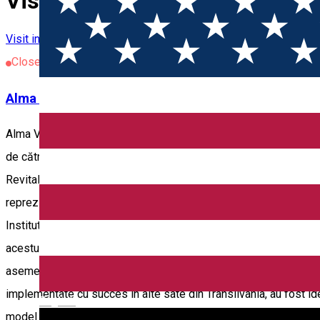
Visit in Sibiu County
Visit in Sibiu County
Kreis Sibiu
Touristisches Ziel
Closed
Alma Vii - Centrul de interpretare a culturii tradiți
Alma Vii, prima biserică fortificată refuncționalizată din Transilva
de către Fundația Mihai Eminescu Trust, în parteneriat cu Insti
Revitalizarea Patrimoniului Cultural și Natural, a început în lun
reprezintă finanţarea nerambursabilă obținută, contribuția MET f
Institutul Norvegian pentru Cercetarea Patrimoniului Cultural în A
acestui proiect după o metodologie propusă de partenerul norvegi
asemenea determinate oportunități de valorificare a acestui ob
implementate cu succes în alte sate din Transilvania, au fost ide
English
model de bună practică în dezvoltarea durabilă locală și regional