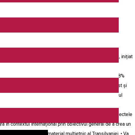
i - Reabilitarea și refuncţionalizarea incintei fortificate”, inițiat
bat în cadrul Programului PA16/RO12, Conservarea și
total al proiectului este de 7.643.499,61 lei, din care 89,58%
bază un proiect anterior implementat de Mihai Eminescu Trust și
 – analiză a peisajului și patrimoniului), realizată în cadrul
ortant element al patrimoniului cultural local. Au fost de
ale. Pe baza experienței acumulată de către MET prin proiectele
a în contextul internațional prin obiectivul general de a crea un
cultural material și imaterial multietnic al Transilvaniei. • Va