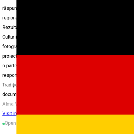
răspunde nevoilor locale prin crearea de oportunități durabile d
regionale prin reprezentarea și interpretarea corectă a culturii t
Rezultatele principale ale proiectului vor fi următoarele: restaura
Culturii Tradiționale ce va include spaţii expoziţionale şi de d
fotogrametrie a sitului de patrimoniu Alma Vii; realizarea unui 
proiectului, actorii locali vor fi consultaţi şi implicaţi în fiecare
o parte dintre ei va fi implicată direct în dezvoltarea de produse
responsabilităţii către localnici, în scopul de a asigura sustenab
Tradiţionale vor fi încheiate parteneriate cu centre de informare 
documentare de scurt metraj, care vor fi accesibile publicului 
Alma Vii 557161, Romania
Visit in Sibiu County
Kreis Sibiu
Touristisches Ziel
Open