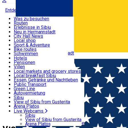
Entdecke
Was zu besuchen
Routen
Nützliche informationen
Erlebnisse in Sibiu
Podcast
Neu in Hermannstadt
Kultur
City Hall News
Aktivitäten & Abenteuer
Museen
Local shop
Kirchen
Sibiu Handwerker
Sport & Adventure
Parks, Zoo
Sibiul Verde
Bike routes
Unterkunft
Im Umkreis von Hermannstadt
Public services
Schwimmen
Română
Bildung
Reiten
Hotels
Wie komme ich nach Sibiu?
Fitnessstudio
Pensionen
Essen, Getränke & Nachtleben
Touristeninfo
Loc de joacă indoor
Villen
Reiseführer
Loc de joacă outdoor
Hostels
Local markets and grocery stores
Guided tours
Ski
Motels
Local breakfast Sibiu
Transport & Parken
Local publication
Eislaufen
Camping
Essen, Getränke und Nachtleben
Schönheitssalon
Yoga
Zimmer zu vermieten
Pizza
Public Transport
Wohnungen
Fast Food
Green Line
Live Webcams
Unterkunft außerhalb von Sibiu
Kaffeestube
Autovermietung
Konditorei
Fahrad verleih
Sibiu
Pub, Bar
Scooter rentals
View of Sibiu from Gusterita
Nachtclubs
Taxi
Arena Platoș
Bäckerei
Ride Sharing
Live Webcams
Home
Visit in Sibiu County
Park-Tickets
Sibiu
Parkplätze
View of Sibiu from Gusterita
Ladestationen für Elektrofahrzeuge
Arena Platoș