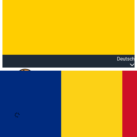
Deutsch
Open main menu
Loading
Anmeldung
Anmelden