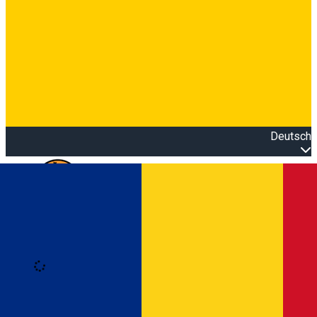
Deutsch
Open main menu
Loading
Anmeldung
Anmelden