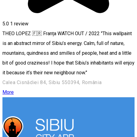
5.0
1 review
THEO LOPEZ 🇫🇷 Franța WATCH OUT / 2022 "This wallpaint
is an abstract mirror of Sibiu’s energy. Calm, full of nature,
mountains, quindness and smilles of people, heat and a little
bit of good craziness! I hope that Sibiu’s inhabitants will enjoy
it because it’s their new neighbour now."
Calea Cisnădiei 84, Sibiu 550394, România
More