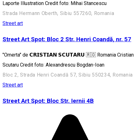
Laporte Illustration Credit foto: Mihai Stancescu
Strada Hermann Oberth, Sibiu 557260, Romania
Street art
Street Art Spot: Bloc 2 Str. Henri Coandă, nr. 57
"Omerta" de 𝗖𝗥𝗜𝗦𝗧𝗜𝗔𝗡 𝗦𝗖𝗨𝗧𝗔𝗥𝗨 🇷🇴 Romania Cristian
Scutaru Credit foto: Alexandrescu Bogdan-Ioan
Bloc 2, Strada Henri Coandă 57, Sibiu 550234, Romania
Street art
Street Art Spot: Bloc Str. Iernii 4B