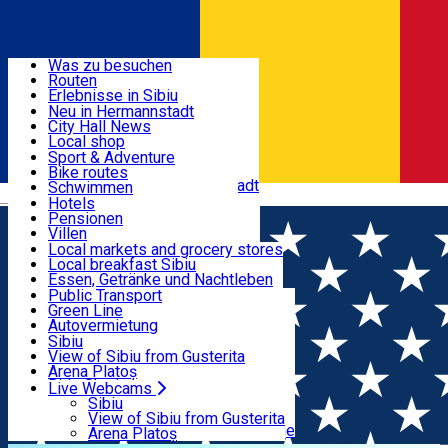
Entdecke
Was zu besuchen
Routen
Nützliche informationen
Erlebnisse in Sibiu
Podcast
Neu in Hermannstadt
Kultur
City Hall News
Aktivitäten & Abenteuer
Museen
Local shop
Kirchen
Sibiu Handwerker
Sport & Adventure
Parks, Zoo
Sibiul Verde
Bike routes
Unterkunft
Im Umkreis von Hermannstadt
Public services
Schwimmen
Română
Bildung
Reiten
Hotels
Wie komme ich nach Sibiu?
Fitnessstudio
Pensionen
Essen, Getränke & Nachtleben
Touristeninfo
Loc de joacă indoor
Villen
Reiseführer
Loc de joacă outdoor
Hostels
Local markets and grocery stores
Guided tours
Ski
Motels
Local breakfast Sibiu
Transport & Parken
Local publication
Eislaufen
Camping
Essen, Getränke und Nachtleben
Schönheitssalon
Yoga
Zimmer zu vermieten
Pizza
Public Transport
Wohnungen
Fast Food
Green Line
Live Webcams
Unterkunft außerhalb von Sibiu
Kaffeestube
Autovermietung
Konditorei
Fahrad verleih
Sibiu
Pub, Bar
Scooter rentals
View of Sibiu from Gusterita
Nachtclubs
Taxi
Arena Platoș
Bäckerei
Ride Sharing
Live Webcams
Home
Street art
Street Art Spot: Bloc 52A, Str.
Park-Tickets
Sibiu
Parkplätze
View of Sibiu from Gusterita
Fântânele nr. 1
Ladestationen für Elektrofahrzeuge
Arena Platoș