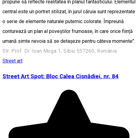
propune să reflecte realitatea în planul fantasticului. Elementul
central este un portret stilizat, în jurul căruia sunt reprezentate
o serie de elemente naturale puternic colorate. Împreună
conturează un plan al poveștilor frumoase, în care orice ființă
umană simte nevoia să se detașeze pentru câteva momente".
Str. Prof. Dr. Ioan Moga 1, Sibiu 557260, România
Street art
Street Art Spot: Bloc Calea Cisnădiei, nr. 84