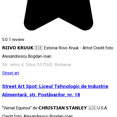
5.0
1 review
𝗥𝗜𝗜𝗩𝗢 𝗞𝗥𝗨𝗨𝗞 🇪🇪 Estonia Riivo Kruuk - Artist Credit foto:
Alexandrescu Bogdan-Ioan
Str. Iernii 4, Sibiu 557260, Romania
Street art
Street Art Spot: Liceul Tehnologic de Industrie
Alimentară, str. Postăvarilor, nr. 18
"Vernal Equinox" de 𝗖𝗛𝗥𝗜𝗦𝗧𝗜𝗔𝗡 𝗦𝗧𝗔𝗡𝗟𝗘𝗬 🇺🇸 U.S.A.
Credit foto: Alexandrescu Bogdan-Ioan