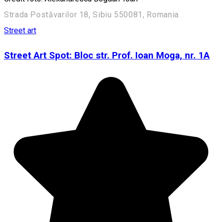
Strada Postăvarilor 18, Sibiu 550081, Romania
Street art
Street Art Spot: Bloc str. Prof. Ioan Moga, nr. 1A