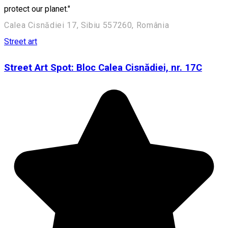
protect our planet."
Calea Cisnădiei 17, Sibiu 557260, România
Street art
Street Art Spot: Bloc Calea Cisnădiei, nr. 17C