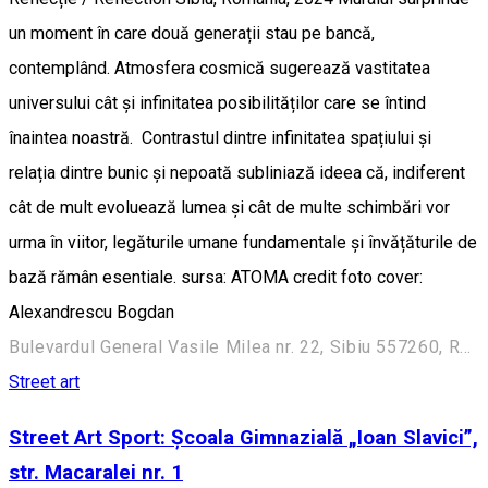
un moment în care două generații stau pe bancă,
contemplând. Atmosfera cosmică sugerează vastitatea
universului cât și infinitatea posibilităților care se întind
înaintea noastră. Contrastul dintre infinitatea spațiului și
relația dintre bunic și nepoată subliniază ideea că, indiferent
cât de mult evoluează lumea și cât de multe schimbări vor
urma în viitor, legăturile umane fundamentale și învățăturile de
bază rămân esentiale. sursa: ATOMA credit foto cover:
Alexandrescu Bogdan
Bulevardul General Vasile Milea nr. 22, Sibiu 557260, Romania
Street art
Street Art Sport: Școala Gimnazială „Ioan Slavici”,
str. Macaralei nr. 1