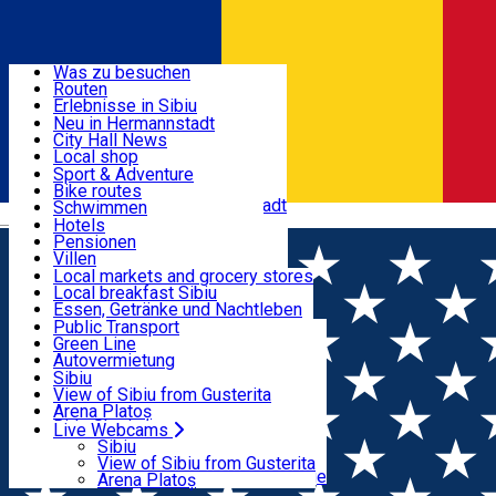
Entdecke
Was zu besuchen
Routen
Nützliche informationen
Erlebnisse in Sibiu
Podcast
Neu in Hermannstadt
Kultur
City Hall News
Aktivitäten & Abenteuer
Museen
Local shop
Kirchen
Sibiu Handwerker
Sport & Adventure
Parks, Zoo
Sibiul Verde
Bike routes
Unterkunft
Im Umkreis von Hermannstadt
Public services
Schwimmen
Română
Bildung
Reiten
Hotels
Wie komme ich nach Sibiu?
Fitnessstudio
Pensionen
Essen, Getränke & Nachtleben
Touristeninfo
Loc de joacă indoor
Villen
Reiseführer
Loc de joacă outdoor
Hostels
Local markets and grocery stores
Guided tours
Ski
Motels
Local breakfast Sibiu
Transport & Parken
Local publication
Eislaufen
Camping
Essen, Getränke und Nachtleben
Schönheitssalon
Yoga
Zimmer zu vermieten
Pizza
Public Transport
Wohnungen
Fast Food
Green Line
Live Webcams
Unterkunft außerhalb von Sibiu
Kaffeestube
Autovermietung
Konditorei
Fahrad verleih
Sibiu
Pub, Bar
Scooter rentals
View of Sibiu from Gusterita
Nachtclubs
Taxi
Arena Platoș
Bäckerei
Ride Sharing
Live Webcams
Home
Street art
Park-Tickets
Sibiu
Parkplätze
View of Sibiu from Gusterita
Ladestationen für Elektrofahrzeuge
Arena Platoș