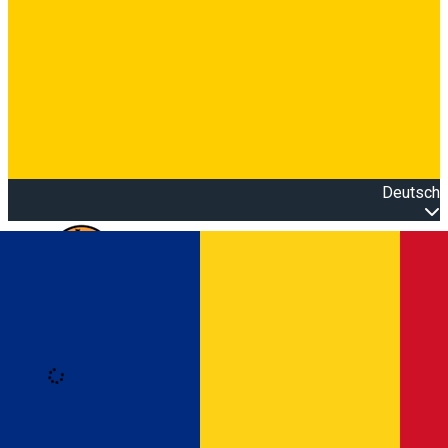
Deutsch
Open main menu
Loading
Anmeldung
Anmelden