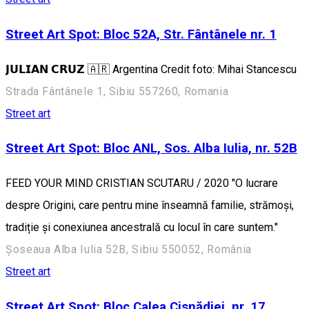
Street Art Spot: Bloc 52A, Str. Fântânele nr. 1
𝗝𝗨𝗟𝗜𝗔𝗡 𝗖𝗥𝗨𝗭 🇦🇷 Argentina Credit foto: Mihai Stancescu
Strada Fântânele 1, Sibiu 557260, Romania
Street art
Street Art Spot: Bloc ANL, Sos. Alba Iulia, nr. 52B
FEED YOUR MIND CRISTIAN SCUTARU / 2020 "O lucrare
despre Origini, care pentru mine înseamnă familie, strămoși,
tradiție și conexiunea ancestrală cu locul în care suntem."
Șoseaua Alba Iulia 52B, Sibiu 550052, România
Street art
Street Art Spot: Bloc Calea Cisnădiei, nr. 17