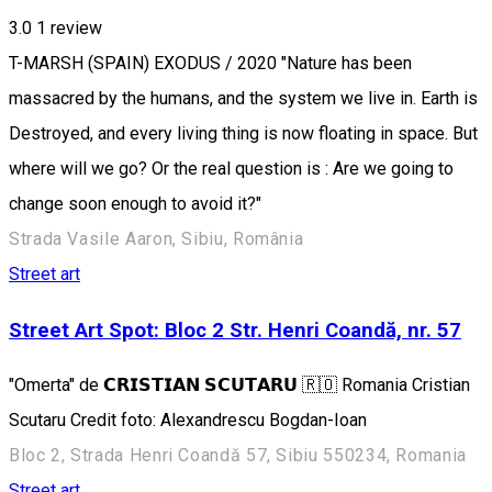
3.0
1 review
T-MARSH (SPAIN) EXODUS / 2020 "Nature has been
massacred by the humans, and the system we live in. Earth is
Destroyed, and every living thing is now floating in space. But
where will we go? Or the real question is : Are we going to
change soon enough to avoid it?"
Strada Vasile Aaron, Sibiu, România
Street art
Street Art Spot: Bloc 2 Str. Henri Coandă, nr. 57
"Omerta" de 𝗖𝗥𝗜𝗦𝗧𝗜𝗔𝗡 𝗦𝗖𝗨𝗧𝗔𝗥𝗨 🇷🇴 Romania Cristian
Scutaru Credit foto: Alexandrescu Bogdan-Ioan
Bloc 2, Strada Henri Coandă 57, Sibiu 550234, Romania
Street art