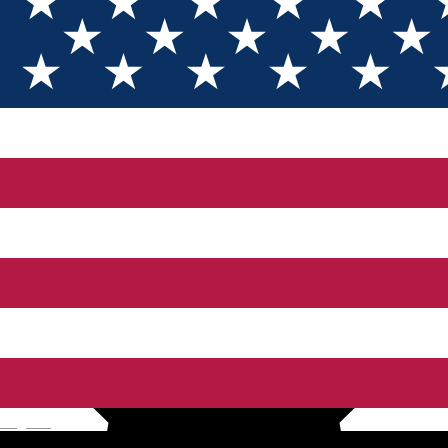
Street art
Street art
Street Art Sport: Bloc Bulevardul Vasile Milea nr.
22
English