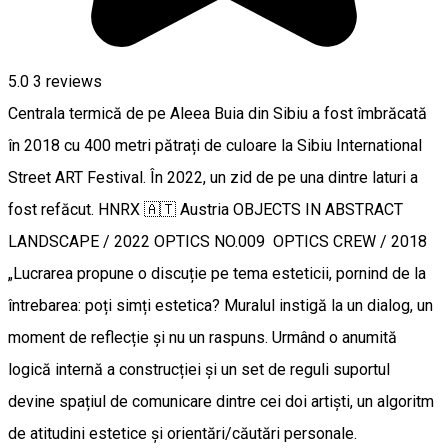
5.0
3
reviews
Centrala termică de pe Aleea Buia din Sibiu a fost îmbrăcată
în 2018 cu 400 metri pătrați de culoare la Sibiu International
Street ART Festival. În 2022, un zid de pe una dintre laturi a
fost refăcut. HNRX 🇦🇹 Austria OBJECTS IN ABSTRACT
LANDSCAPE / 2022 OPTICS NO.009 OPTICS CREW / 2018
„Lucrarea propune o discuție pe tema esteticii, pornind de la
întrebarea: poți simți estetica? Muralul instigă la un dialog, un
moment de reflecție și nu un raspuns. Urmând o anumită
logică internă a construcției și un set de reguli suportul
devine spațiul de comunicare dintre cei doi artiști, un algoritm
de atitudini estetice și orientări/căutări personale.