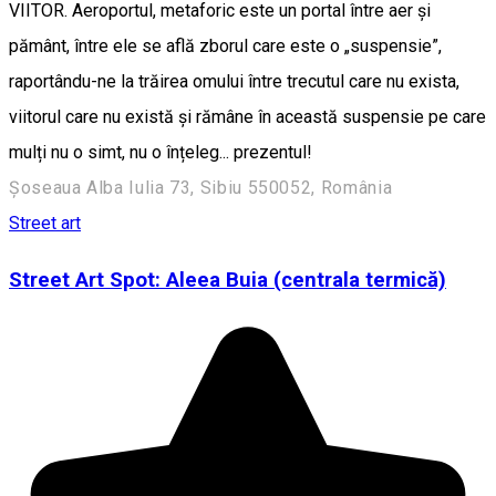
VIITOR. Aeroportul, metaforic este un portal între aer și
pământ, între ele se află zborul care este o „suspensie”,
raportându-ne la trăirea omului între trecutul care nu exista,
viitorul care nu există și rămâne în această suspensie pe care
mulți nu o simt, nu o înțeleg... prezentul!
Șoseaua Alba Iulia 73, Sibiu 550052, România
Street art
Street Art Spot: Aleea Buia (centrala termică)