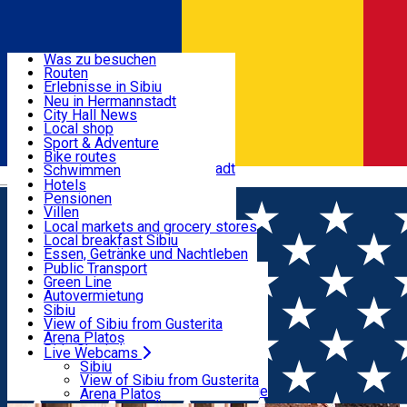
Entdecke
Was zu besuchen
Routen
Nützliche informationen
Erlebnisse in Sibiu
Podcast
Neu in Hermannstadt
Kultur
City Hall News
Aktivitäten & Abenteuer
Museen
Local shop
Kirchen
Sibiu Handwerker
Sport & Adventure
Parks, Zoo
Sibiul Verde
Bike routes
Unterkunft
Im Umkreis von Hermannstadt
Public services
Schwimmen
Română
Bildung
Reiten
Hotels
Wie komme ich nach Sibiu?
Fitnessstudio
Pensionen
Essen, Getränke & Nachtleben
Touristeninfo
Loc de joacă indoor
Villen
Reiseführer
Loc de joacă outdoor
Hostels
Local markets and grocery stores
Guided tours
Ski
Motels
Local breakfast Sibiu
Transport & Parken
Local publication
Eislaufen
Camping
Essen, Getränke und Nachtleben
Schönheitssalon
Yoga
Zimmer zu vermieten
Pizza
Public Transport
Wohnungen
Fast Food
Green Line
Live Webcams
Unterkunft außerhalb von Sibiu
Kaffeestube
Autovermietung
Konditorei
Fahrad verleih
Sibiu
Pub, Bar
Scooter rentals
View of Sibiu from Gusterita
Nachtclubs
Taxi
Arena Platoș
Bäckerei
Ride Sharing
Live Webcams
Home
Audio Guide Point
7. Die Sporergasse, die
Park-Tickets
Sibiu
Parkplätze
View of Sibiu from Gusterita
Kleine Erde und die Franziskanergasse
Ladestationen für Elektrofahrzeuge
Arena Platoș