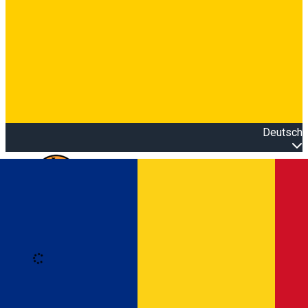
Deutsch
Open main menu
Loading
Anmeldung
Anmelden